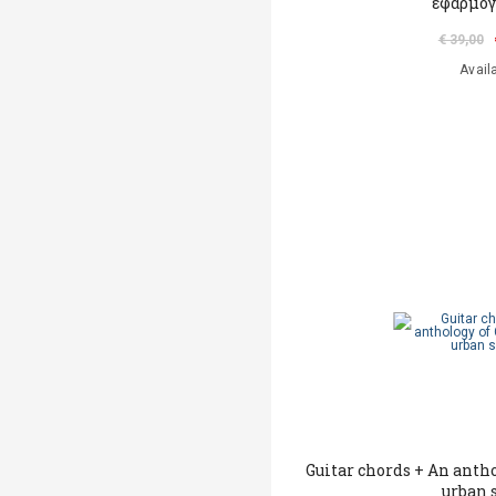
εφαρμογ
€ 39,00
Avail
Guitar chords + An anth
urban 