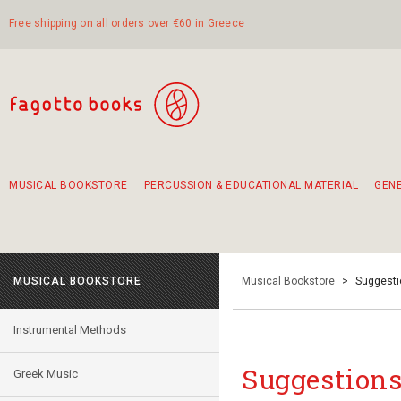
Free shipping on all orders over €60 in Greece
MUSICAL BOOKSTORE
PERCUSSION & EDUCATIONAL MATERIAL
GEN
Suggestions - Sets - Book Combinations
Educational material for exercise in rhythm
Unique combinations - Gift Sets for Kids
Smirneika and pireotika rembetika
Hand-crafted hand drum 45cm
Α Walk through Lefkada's old town
MUSICAL BOOKSTORE
Musical Bookstore
>
Suggesti
Instrumental Methods
Suggestions
Greek Music