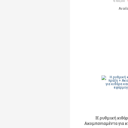
€ 60,00
Avail
Η ρυθμική κιθάρ
Ακομπανιαμέντα για κ