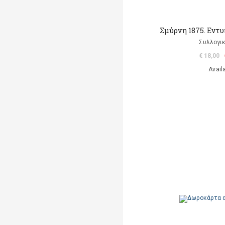
Σμύρνη 1875. Εντ
Συλλογικ
€ 18,00
Avail