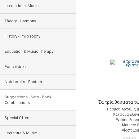
International Music
Theory - Harmony
History - Philosophy
Education & Music Therapy
For children
Notebooks - Posters
Suggestions - Sets - Book
Τα τρία θαύματα τ
Combinations
Πρόβου Άρτεμις (
Κατσαμά Ελένη
Special Offers
Wilkins Free
Margery W
Alcott Lo
Literature & Music
€ 14,40