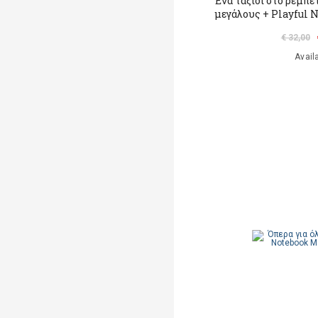
Ένα ταξίδι στο ρεμπέ
μεγάλους + Playful 
€ 32,00
Avail