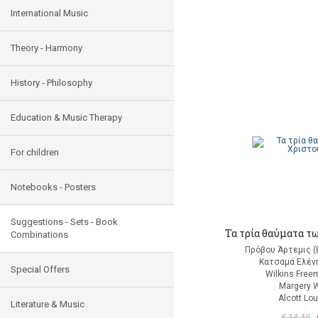
International Music
Theory - Harmony
History - Philosophy
Education & Music Therapy
For children
Notebooks - Posters
Suggestions - Sets - Book
Τα τρία θαύματα τ
Combinations
Πρόβου Άρτεμις (
Κατσαμά Ελένη
Special Offers
Wilkins Free
Margery W
Alcott Lo
Literature & Music
€ 14,40