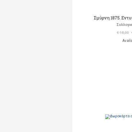
Σμύρνη 1875. Εντ
Συλλογικ
€ 18,00
Avail