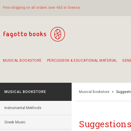
Free shipping on all orders over €60 in Greece
MUSICAL BOOKSTORE
PERCUSSION & EDUCATIONAL MATERIAL
GEN
Suggestions - Sets - Book Combinations
Educational material for exercise in rhythm
Unique combinations - Gift Sets for Kids
Smirneika and pireotika rembetika
Hand-crafted hand drum 45cm
Α Walk through Lefkada's old town
MUSICAL BOOKSTORE
Musical Bookstore
>
Suggesti
Instrumental Methods
Suggestions
Greek Music