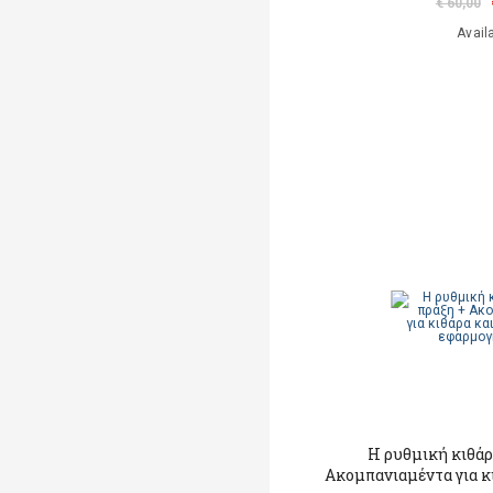
€ 60,00
Avail
Η ρυθμική κιθάρ
Ακομπανιαμέντα για κ