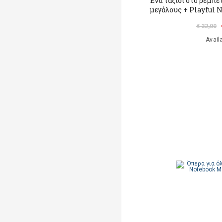
Ένα ταξίδι στο ρεμπέ
μεγάλους + Playful 
€ 32,00
Avail