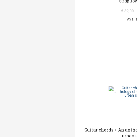
εφαρμογ
€ 39,00
Avail
Guitar chords + An anth
urban 