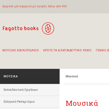
Δωρεάν μεταφορικά με αγορές πάνω από €60
ΜΟΥΣΙΚΟ ΒΙΒΛΙΟΠΩΛΕΙΟ
ΚΡΟΥΣΤΑ & ΕΚΠΑΙΔΕΥΤΙΚΟ ΥΛΙΚΟ
ΓΕΝΙΚΟ 
Προτάσεις - Σετ - Συνδυασμοί Βιβλίων
Πρωτότυποι Συνδυασμοί - Σετ δώρων για παιδιά
Για τα πρώτα μας βήματα στην κιθάρα
Το πιο διαδεδομένο σετ Boomwhackers
Περπατώντας στην παλιά πόλη της Λευκάδας
ΜΟΥΣΙΚΑ
Μουσικά
Εκπαιδευτικά Οργάνων
Μουσικά
Ελληνικό Ρεπερτόριο