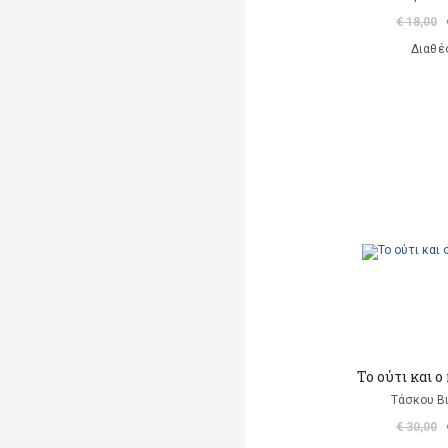
€ 18,00
Διαθέ
To ούτι και 
Τάσκου Β
€ 30,00