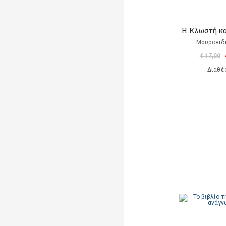
Η Κλωστή κα
Μαυροειδ
€ 17,00
Διαθέ