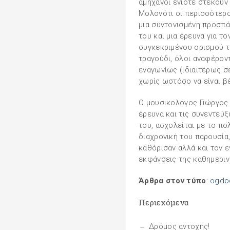
αμήχανοι ενίοτε στέκουν 
Μολονότι οι περισσότεροι
μια συντονισμένη προσπ
του και μια έρευνα για τ
συγκεκριμένου ορισμού το
τραγούδι, όλοι αναφέροντ
εναγωνίως (ιδιαιτέρως σ
χωρίς ωστόσο να είναι βέ
Ο μουσικολόγος Γιώργος 
έρευνα και τις συνεντεύ
του, ασχολείται με το πο
διαχρονική του παρουσία,
καθόρισαν αλλά και τον 
εκφάνσεις της καθημεριν
Άρθρα στον τύπο
:
ogdo
Περιεχόμενα
Δρόμος αντοχής!