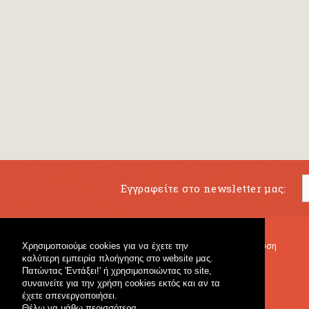
Εγγραφείτε στο newsletter μας:
Χρησιμοποιούμε cookies για να έχετε την
Μουσικό Βιβλιοπωλείο
Μουσική Εκπαίδευση
καλύτερη εμπειρία πλοήγησης στο website μας.
Κρουστά & Εκπαιδευτικό Υλικό
Fagotto Blog
Πατώντας 'Εντάξει!' ή χρησιμοποιώντας το site,
Γενικό Βιβλιοπωλείο
συναινείτε για την χρήση cookies εκτός και αν τα
έχετε απενεργοποιήσει.
Θέλω να μάθω περισσότερα