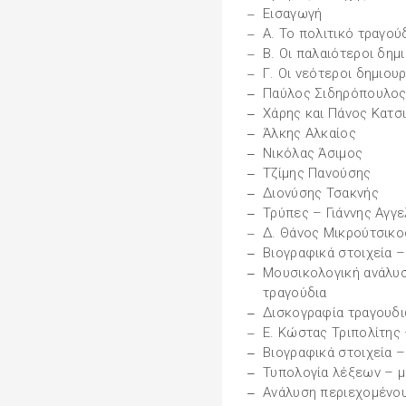
Εισαγωγή
Α. Το πολιτικό τραγού
Β. Οι παλαιότεροι δημ
Γ. Οι νεότεροι δημιουρ
Παύλος Σιδηρόπουλο
Χάρης και Πάνος Κατσ
Άλκης Αλκαίος
Νικόλας Άσιμος
Τζίμης Πανούσης
Διονύσης Τσακνής
Τρύπες – Γιάννης Αγγ
Δ. Θάνος Μικρούτσικο
Βιογραφικά στοιχεία –
Μουσικολογική ανάλυσ
τραγούδια
Δισκογραφία τραγουδ
Ε. Κώστας Τριπολίτης
Βιογραφικά στοιχεία –
Τυπολογία λέξεων – 
Ανάλυση περιεχομένο