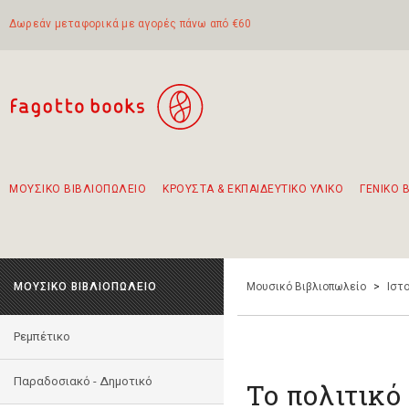
Δωρεάν μεταφορικά με αγορές πάνω από €60
ΜΟΥΣΙΚΟ ΒΙΒΛΙΟΠΩΛΕΙΟ
ΚΡΟΥΣΤΑ & ΕΚΠΑΙΔΕΥΤΙΚΟ ΥΛΙΚΟ
ΓΕΝΙΚΟ 
Προτάσεις - Σετ - Συνδυασμοί Βιβλίων
Πρωτότυποι Συνδυασμοί - Σετ δώρων για παιδιά
Για τα πρώτα μας βήματα στην κιθάρα
Το πιο διαδεδομένο σετ Boomwhackers
Περπατώντας στην παλιά πόλη της Λευκάδας
ΜΟΥΣΙΚΟ ΒΙΒΛΙΟΠΩΛΕΙΟ
Μουσικό Βιβλιοπωλείο
>
Ιστο
Ρεμπέτικο
Παραδοσιακό - Δημοτικό
Το πολιτικό