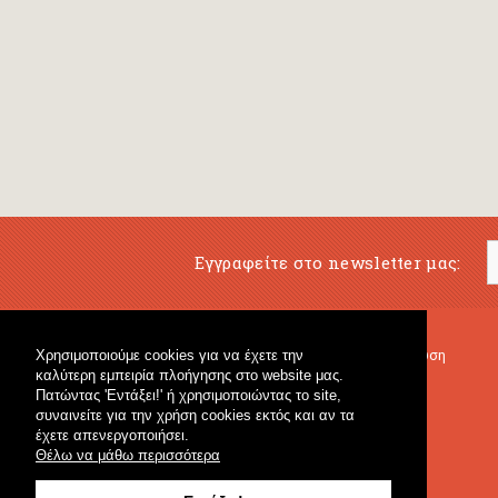
Εγγραφείτε στο newsletter μας:
Χρησιμοποιούμε cookies για να έχετε την
Μουσικό Βιβλιοπωλείο
Μουσική Εκπαίδευση
καλύτερη εμπειρία πλοήγησης στο website μας.
Κρουστά & Εκπαιδευτικό Υλικό
Fagotto Blog
Πατώντας 'Εντάξει!' ή χρησιμοποιώντας το site,
Γενικό Βιβλιοπωλείο
συναινείτε για την χρήση cookies εκτός και αν τα
έχετε απενεργοποιήσει.
Θέλω να μάθω περισσότερα