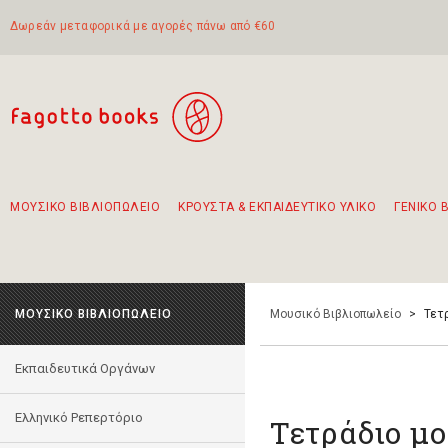
Δωρεάν μεταφορικά με αγορές πάνω από €60
ΜΟΥΣΙΚΟ ΒΙΒΛΙΟΠΩΛΕΙΟ
ΚΡΟΥΣΤΑ & ΕΚΠΑΙΔΕΥΤΙΚΟ ΥΛΙΚΟ
ΓΕΝΙΚΟ 
Προτάσεις - Σετ - Συνδυασμοί Βιβλίων
Πρωτότυποι Συνδυασμοί - Σετ δώρων για παιδιά
Για τα πρώτα μας βήματα στην κιθάρα
Το πιο διαδεδομένο σετ Boomwhackers
Περπατώντας στην παλιά πόλη της Λευκάδας
ΜΟΥΣΙΚΟ ΒΙΒΛΙΟΠΩΛΕΙΟ
Μουσικό Βιβλιοπωλείο
>
Τετρ
Εκπαιδευτικά Οργάνων
Ελληνικό Ρεπερτόριο
Τετράδιο μο