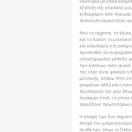
καινούρια μουσικά ρεύματ
εξέλιξη της κλασικής μο
ενδιαφέρον από πλευράς 
πολυπολιτισμικότητας αι
Από το ragtime, το blues, 
και το fusion, οι μουσικ
και ελευθερία στη σκέψη.
προσπαθεί να συγκεράσει 
ολοκληρωμένη μέθοδο με
των κανόνων ενός αιώνα 
της ύλης είναι φανερή η 
μουσικής, επάνω στην οπ
ρευμάτων αλλά και η καιν
προσέγγιση της jazz θεωρ
συναφών στυλ, τα οποία 
περιόδους πρωτοπόρων μ
Η επαφή των δυο σημαντι
εποχή του ιμπρεσιονισμο
συνθετών, όπως οι Debuss