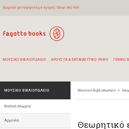
Δωρεάν μεταφορικά με αγορές πάνω από €60
ΜΟΥΣΙΚΟ ΒΙΒΛΙΟΠΩΛΕΙΟ
ΚΡΟΥΣΤΑ & ΕΚΠΑΙΔΕΥΤΙΚΟ ΥΛΙΚΟ
ΓΕΝΙΚΟ 
Προτάσεις - Σετ - Συνδυασμοί Βιβλίων
Πρωτότυποι Συνδυασμοί - Σετ δώρων για παιδιά
Για τα πρώτα μας βήματα στην κιθάρα
Το πιο διαδεδομένο σετ Boomwhackers
Περπατώντας στην παλιά πόλη της Λευκάδας
ΜΟΥΣΙΚΟ ΒΙΒΛΙΟΠΩΛΕΙΟ
Μουσικό Βιβλιοπωλείο
>
Θεω
Βασική Θεωρία
Αρμονία
Θεωρητικό ε