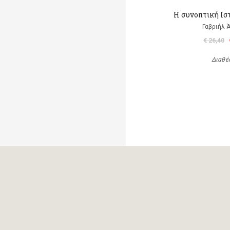
Η συνοπτική Ισ
Γαβριήλ 
€ 26,40
Διαθέ