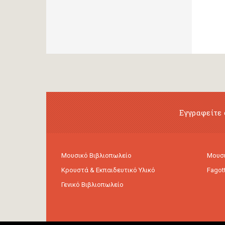
Εγγραφείτε 
Μουσικό Βιβλιοπωλείο
Μουσι
Κρουστά & Εκπαιδευτικό Υλικό
Fagot
Γενικό Βιβλιοπωλείο