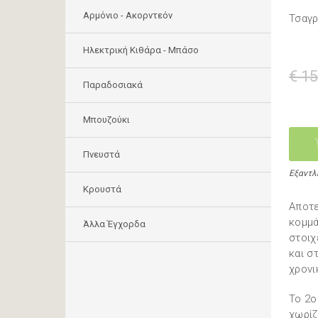
Αρμόνιο - Ακορντεόν
Τσαγρ
Ηλεκτρική Κιθάρα - Μπάσο
€ 15
Παραδοσιακά
Μπουζούκι
Πνευστά
Εξαντλ
Κρουστά
Αποτε
κομμά
Άλλα Έγχορδα
στοιχ
και σ
χρονι
To 2o
χωρίζ