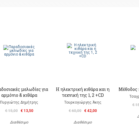
δοσιακές μελωδίες για
H ηλεκτρική κιθάρα και η
Μέθοδος κ
αρμόνιο & κιθάρα
τεχνική της 1, 2 +CD
Τσαγ
Πυργιώτης Δημήτρης
Τουρκογιώργης Άκης
€ 1
€ 15,00
€ 13,50
€ 60,00
€ 42,00
Διαθέσιμο
Διαθέσιμο