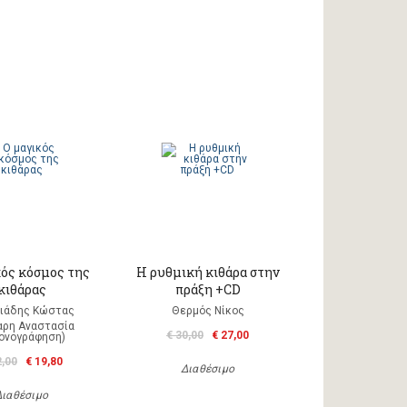
κός κόσμος της
Η ρυθμική κιθάρα στην
κιθάρας
πράξη +CD
ιάδης Κώστας
Θερμός Νίκος
ρη Αναστασία
€ 30,00
€ 27,00
κονογράφηση)
2,00
€ 19,80
Διαθέσιμο
Διαθέσιμο