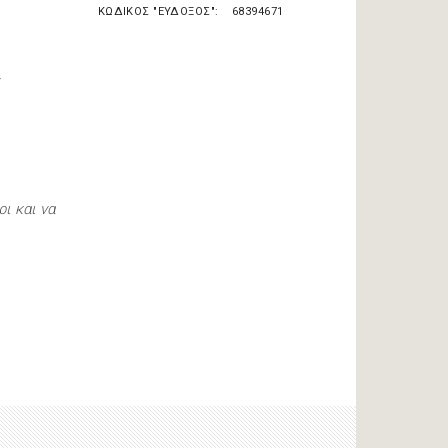
ΚΩΔΙΚΟΣ "ΕΥΔΟΞΟΣ"
68394671
ι και να