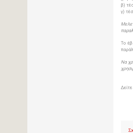
β) τέ
γ) τέ
Μελετ
παραλ
Το έβ
παράλ
Να χρ
χρησι
Δείτε
Σ