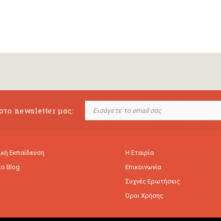
στο newsletter μας:
κή Εκπαίδευση
Η Εταιρία
to Blog
Επικοινωνία
Συχνές Ερωτήσεις
Όροι Χρήσης