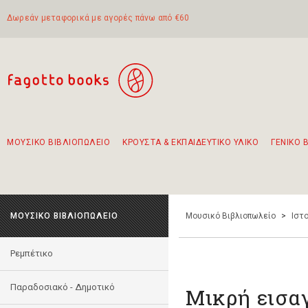
Δωρεάν μεταφορικά με αγορές πάνω από €60
ΜΟΥΣΙΚΟ ΒΙΒΛΙΟΠΩΛΕΙΟ
ΚΡΟΥΣΤΑ & ΕΚΠΑΙΔΕΥΤΙΚΟ ΥΛΙΚΟ
ΓΕΝΙΚΟ 
Προτάσεις - Σετ - Συνδυασμοί Βιβλίων
Πρωτότυποι Συνδυασμοί - Σετ δώρων για παιδιά
Για τα πρώτα μας βήματα στην κιθάρα
Το πιο διαδεδομένο σετ Boomwhackers
Περπατώντας στην παλιά πόλη της Λευκάδας
ΜΟΥΣΙΚΟ ΒΙΒΛΙΟΠΩΛΕΙΟ
Μουσικό Βιβλιοπωλείο
>
Ιστο
Ρεμπέτικο
Παραδοσιακό - Δημοτικό
Μικρή εισα