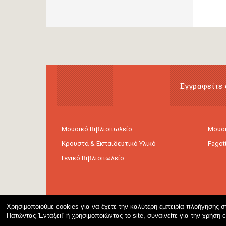
Εγγραφείτε 
Μουσικό Βιβλιοπωλείο
Μουσι
Κρουστά & Εκπαιδευτικό Υλικό
Fagot
Γενικό Βιβλιοπωλείο
Χρησιμοποιούμε cookies για να έχετε την καλύτερη εμπειρία πλοήγησης στ
Πατώντας 'Εντάξει!' ή χρησιμοποιώντας το site, συναινείτε για την χρήση 