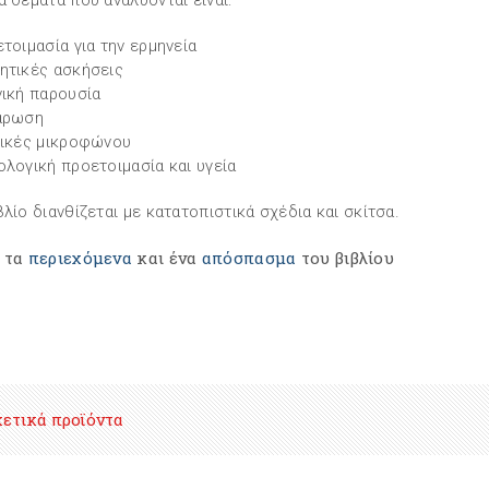
α θέματα που αναλύονται είναι:
ετοιμασία για την ερμηνεία
ητικές ασκήσεις
νική παρουσία
άρωση
νικές μικροφώνου
ολογική προετοιμασία και υγεία
βλίο διανθίζεται με κατατοπιστικά σχέδια και σκίτσα.
ε τα
περιεχόμενα
και ένα
απόσπασμα
του βιβλίου
χετικά προϊόντα