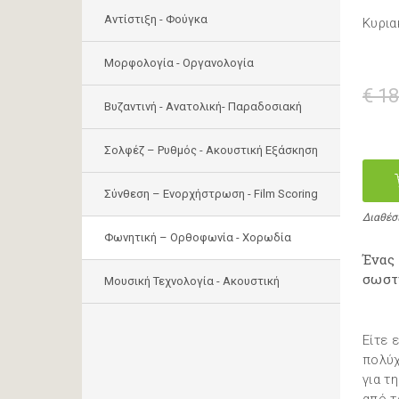
Αντίστιξη - Φούγκα
Κυρια
Μορφολογία - Οργανολογία
€ 18
Bυζαντινή - Ανατολική- Παραδοσιακή
Σολφέζ – Ρυθμός - Ακουστική Εξάσκηση
Σύνθεση – Ενορχήστρωση - Film Scoring
Διαθέσ
Φωνητική – Ορθοφωνία - Χορωδία
Ένας
σωστ
Μουσική Τεχνολογία - Ακουστική
Είτε 
πολύχ
για τ