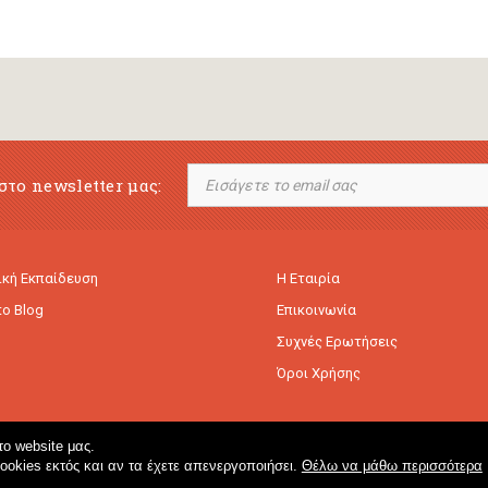
στο newsletter μας:
κή Εκπαίδευση
Η Εταιρία
to Blog
Επικοινωνία
Συχνές Ερωτήσεις
Όροι Χρήσης
ο website μας.
cookies εκτός και αν τα έχετε απενεργοποιήσει.
Θέλω να μάθω περισσότερα