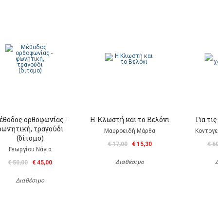
θοδος ορθοφωνίας -
Η Κλωστή και το Βελόνι
Για τι
φωνητική, τραγούδι
Μαυροειδή Μάρθα
Κοντογε
(δίτομο)
€ 17,00
€ 15,30
€ 6
Γεωργίου Νάγια
Διαθέσιμο
€ 50,00
€ 45,00
Διαθέσιμο