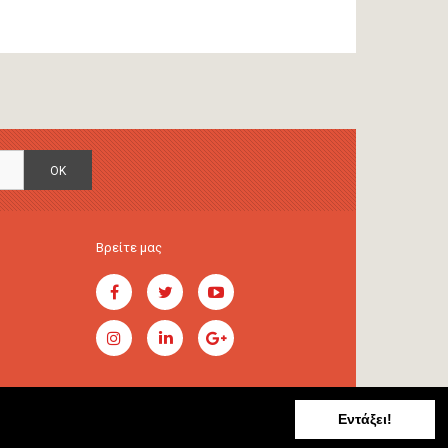
OK
Βρείτε μας
Εντάξει!
Handcrafted by
RADIAL