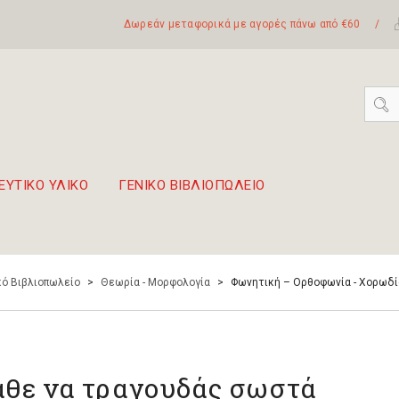
Δωρεάν μεταφορικά με αγορές πάνω από €60
/
ΕΥΤΙΚΟ ΥΛΙΚΟ
ΓΕΝΙΚΟ ΒΙΒΛΙΟΠΩΛΕΙΟ
 σετ Boomwhackers
πόλη της Λευκάδας
ό Βιβλιοπωλείο
>
Θεωρία - Μορφολογία
>
Φωνητική – Ορθοφωνία - Χορωδί
θε να τραγουδάς σωστά