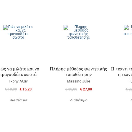
ώς να μιλάτε και να
Πλήρης μέθοδος φωνητικής
Η τέχνη τ
τραγουδάτε σωστά
τοποθέτησης
η τεχν
Γκρην Άλαν
Massino Julie
F
€ 18,00
€ 16,20
€ 30,00
€ 27,00
€ 2
Διαθέσιμο
Διαθέσιμο