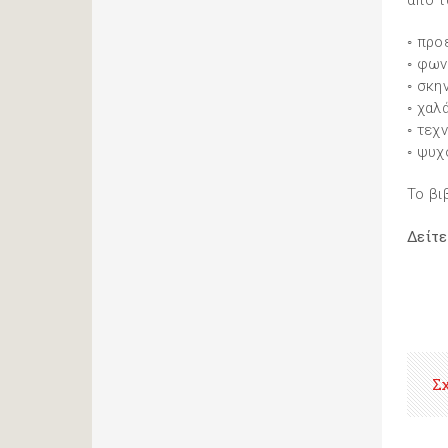
από τ
◦ προ
◦ φων
◦ σκη
◦ χαλ
◦ τεχ
◦ ψυχ
Το βι
Δείτ
Σ