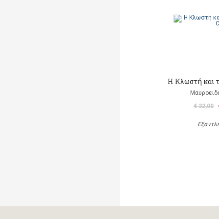
Η Κλωστή και τ
Μαυροειδ
€ 32,00
Εξαντλ