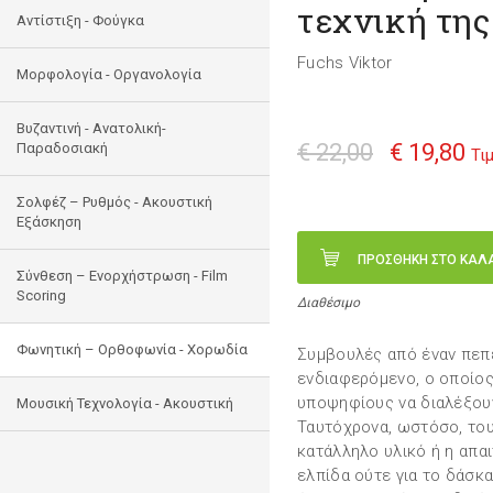
τεχνική τη
Αντίστιξη - Φούγκα
Fuchs Viktor
Μορφολογία - Οργανολογία
Bυζαντινή - Ανατολική-
€ 22,00
€ 19,80
Παραδοσιακή
Τι
Σολφέζ – Ρυθμός - Ακουστική
Εξάσκηση
ΠΡΟΣΘΗΚΗ ΣΤΟ ΚΑΛ
Σύνθεση – Ενορχήστρωση - Film
Scoring
Διαθέσιμο
Φωνητική – Ορθοφωνία - Χορωδία
Συμβουλές από έναν πεπ
ενδιαφερόμενο, ο οποίος
υποψηφίους να διαλέξου
Μουσική Τεχνολογία - Ακουστική
Ταυτόχρονα, ωστόσο, του
κατάλληλο υλικό ή η απα
ελπίδα ούτε για το δάσκα