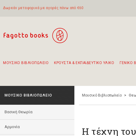
Δωρεάν μεταφορικά με αγορές πάνω από €60
ΜΟΥΣΙΚΟ ΒΙΒΛΙΟΠΩΛΕΙΟ
ΚΡΟΥΣΤΑ & ΕΚΠΑΙΔΕΥΤΙΚΟ ΥΛΙΚΟ
ΓΕΝΙΚΟ 
Προτάσεις - Σετ - Συνδυασμοί Βιβλίων
Πρωτότυποι Συνδυασμοί - Σετ δώρων για παιδιά
Για τα πρώτα μας βήματα στην κιθάρα
Το πιο διαδεδομένο σετ Boomwhackers
Περπατώντας στην παλιά πόλη της Λευκάδας
ΜΟΥΣΙΚΟ ΒΙΒΛΙΟΠΩΛΕΙΟ
Μουσικό Βιβλιοπωλείο
>
Θεω
Βασική Θεωρία
Αρμονία
Η τέχνη του