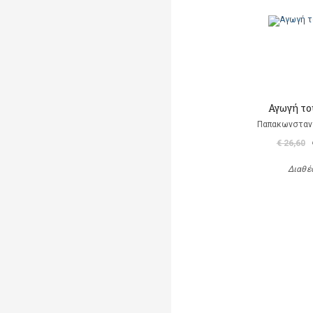
Αγωγή το
Παπακωνσταντ
€ 26,60
Διαθέ