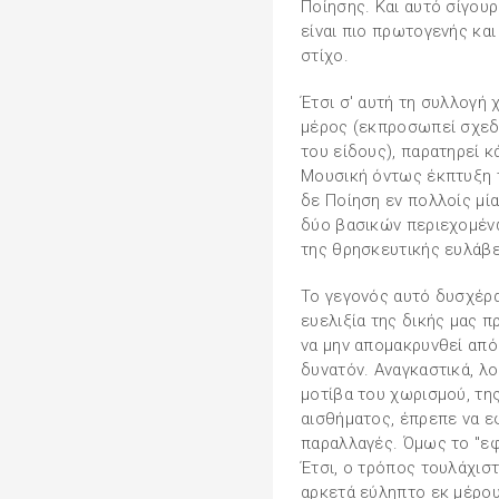
Ποίησης. Και αυτό σίγουρ
είναι πιο πρωτογενής κα
στίχο.
Έτσι σ' αυτή τη συλλογή
μέρος (εκπροσωπεί σχεδ
του είδους), παρατηρεί 
Μουσική όντως έκπτυξη 
δε Ποίηση εν πολλοίς μ
δύο βασικών περιεχομένω
της θρησκευτικής ευλάβε
Το γεγονός αυτό δυσχέρα
ευελιξία της δικής μας π
να μην απομακρυνθεί από
δυνατόν. Αναγκαστικά, λ
μοτίβα του χωρισμού, τη
αισθήματος, έπρεπε να 
παραλλαγές. Όμως το "εφ
Έτσι, ο τρόπος τουλάχισ
αρκετά εύληπτο εκ μέρου