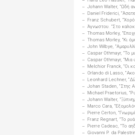
Hans Leo Hassler, "Πώ
Johann Walter, "Ωδή 
Daniel Friderici, "Άσα
Franz Schubert, "Χορ
Άγνωστου. "Στο καλοκα
Thomas Morley, "Εποχ
Thomas Morley, "Κι ό
John Wilbye, "Αμαρυλλ
Caspar Othmayr, "Το μ
Caspar Othmayr, "Μια
Melchior Franck, "Οι κ
Orlando di Lasso, "Ακ
Leonhard Lechner, "Δί
Johan Staden, "Στης Α
Michael Praetorius, "
Johann Walter, "Ξύπνη
Marco Cara, "Εξομολό
Pierre Certon, "Γνωριμ
Franz Regnart, "Το ρυά
Pierre Cadeac, "Το αη
Giovanni P. da Palestr