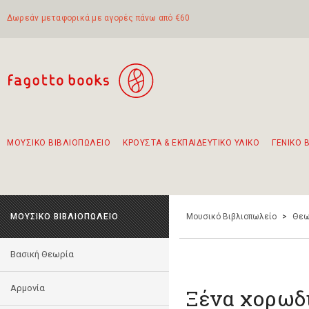
Δωρεάν μεταφορικά με αγορές πάνω από €60
ΜΟΥΣΙΚΟ ΒΙΒΛΙΟΠΩΛΕΙΟ
ΚΡΟΥΣΤΑ & ΕΚΠΑΙΔΕΥΤΙΚΟ ΥΛΙΚΟ
ΓΕΝΙΚΟ 
Προτάσεις - Σετ - Συνδυασμοί Βιβλίων
Πρωτότυποι Συνδυασμοί - Σετ δώρων για παιδιά
Για τα πρώτα μας βήματα στην κιθάρα
Το πιο διαδεδομένο σετ Boomwhackers
Περπατώντας στην παλιά πόλη της Λευκάδας
ΜΟΥΣΙΚΟ ΒΙΒΛΙΟΠΩΛΕΙΟ
Μουσικό Βιβλιοπωλείο
>
Θεω
Βασική Θεωρία
Αρμονία
Ξένα χορωδ