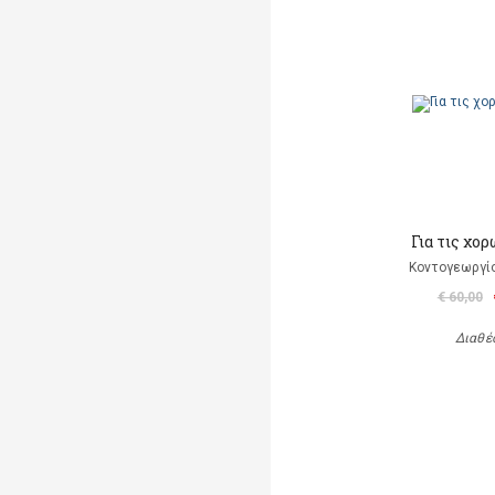
Για τις χο
Κοντογεωργί
€ 60,00
Διαθέ