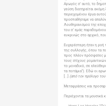
Αρωγός σ' αυτό, το δημοτ
γεύση διατηρείται ακόμη 
περιεχομένου έργα αυτού 
προσπαθήσαμε να απαλύν
Λουθηρανισμού της εποχής
του σ' εμάς παραδομένου 
ευκρινώς στο αρχικό, πο
Ευχερέστερη ήταν η ροή 
της συλλογής, όπου τα π
προς πλέον πρόσφατες μ
τους στίχους ρομαντικών
το μοναδικό, σε ελεύθερ
τα ποτάμια"). Εδώ οι αρω
[...]
(από τον πρόλογο του
Μεταφράσεις και προσαρ
Περιέχονται τα μουσικά κ