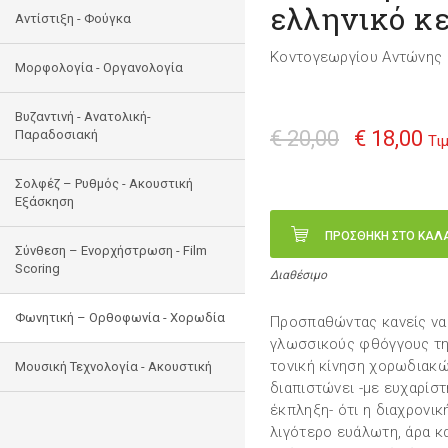
ελληνικό κ
Αντίστιξη - Φούγκα
Κοντογεωργίου Αντώνης
Μορφολογία - Οργανολογία
Bυζαντινή - Ανατολική-
€ 20,00
€ 18,00
Παραδοσιακή
Τι
Σολφέζ – Ρυθμός - Ακουστική
Εξάσκηση
ΠΡΟΣΘΗΚΗ ΣΤΟ ΚΑΛ
Σύνθεση – Ενορχήστρωση - Film
Scoring
Διαθέσιμο
Φωνητική – Ορθοφωνία - Χορωδία
Προσπαθώντας κανείς να 
γλωσσικούς φθόγγους τη
τονική κίνηση χορωδιακ
Μουσική Τεχνολογία - Ακουστική
διαπιστώνει -με ευχαρίστ
έκπληξη- ότι η διαχρονικ
λιγότερο ευάλωτη, άρα κα