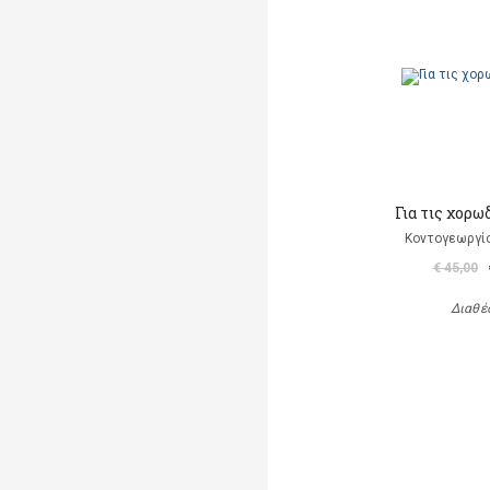
Για τις χορωδ
Κοντογεωργί
€ 45,00
Διαθέ