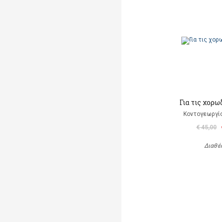
Για τις χορω
Κοντογεωργί
€ 45,00
Διαθέ