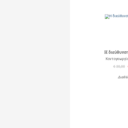
Η διεύθυνσ
Κοντογεωργί
€ 30,00
Διαθέ