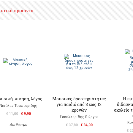
χετικά προϊόντα
υσική, κίνηση, λόγος
Μουσικές δραστηριότητες
Η εμ
για παιδιά από 3 έως 12
διδασκα
Νικόλας Τσαφταρίδης
χρονών
σχολείο τ
€ 11,00
€ 9,90
Σακελλαρίδης Γιώργος
Κο
Διαθέσιμο
€ 37,80
€ 34,00
€ 2