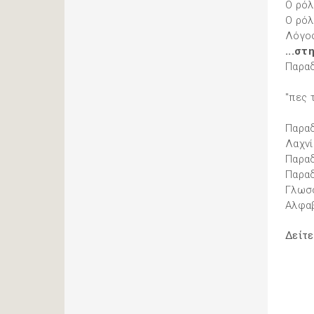
Ο ρόλ
Ο ρόλ
Λόγος
...στ
Παραδ
"πες 
Παραδ
Λαχνί
Παραδ
Παραδ
Γλωσσ
Αλφαβ
Δείτ