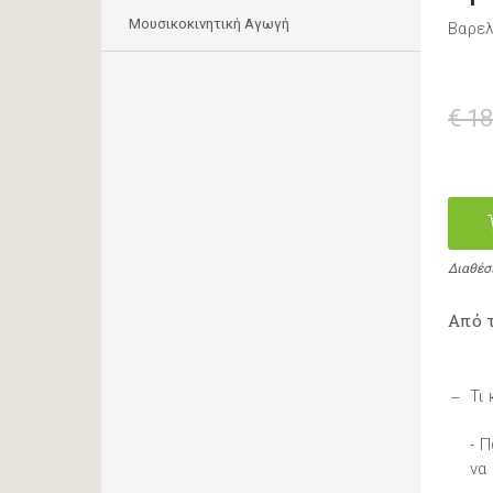
Μουσικοκινητική Αγωγή
Βαρελ
€ 18
Διαθέσ
Από τ
Τι
- 
να