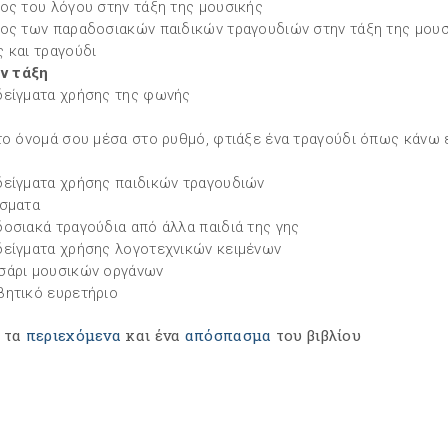
ος του λόγου στην τάξη της µουσικής
ος των παραδοσιακών παιδικών τραγουδιών στην τάξη της µου
 και τραγούδι
ην τάξη
είγµατα χρήσης της φωνής
το όνοµά σου µέσα στο ρυθµό, φτιάξε ένα τραγούδι όπως κάνω 
είγµατα χρήσης παιδικών τραγουδιών
σµατα
οσιακά τραγούδια από άλλα παιδιά της γης
είγµατα χρήσης λογοτεχνικών κειµένων
άρι µουσικών οργάνων
ητικό ευρετήριο
ε τα
περιεχόμενα
και ένα
απόσπασμα
του βιβλίου