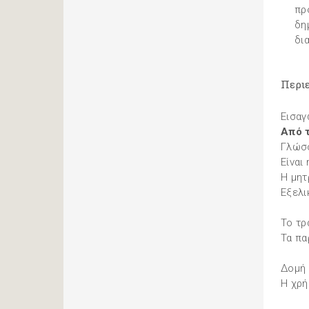
πρ
δη
δι
Περι
Εισαγ
Από 
Γλώσσ
Είναι
Η µητ
Εξελι
Το τρ
Τα πα
∆οµή 
Η χρή