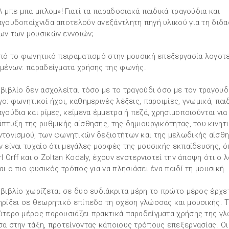
«Α μπε μπα μπλομ»! Γιατί τα παραδοσιακά παιδικά τραγούδια και
αγουδοπαίχνιδα αποτελούν ανεξάντλητη πηγή υλικού για τη διδα
ων των μουσικών εννοιών;
Από το φωνητικό πειραματισμό στην μουσική επεξεργασία λογοτ
ιμένων: παραδείγματα χρήσης της φωνής.
 βιβλίο δεν ασχολείται τόσο με το τραγούδι όσο με τον τραγουδ
γο: φωνητικοί ήχοι, καθημερινές λέξεις, παροιμίες, γνωμικά, παι
αγούδια και ρίμες, κείμενα έμμετρα ή πεζά, χρησιμοποιούνται για
άπτυξη της ρυθμικής αίσθησης, της δημιουργικότητας, του κινητ
ντονισμού, των φωνητικών δεξιοτήτων και της μελωδικής αίσθη
ν είναι τυχαίο ότι μεγάλες μορφές της μουσικής εκπαίδευσης, 
rl Orff και ο Zoltan Kodaly, έχουν ενστερνιστεί την άποψη ότι ο 
ναι ο πιο φυσικός τρόπος για να πλησιάσει ένα παιδί τη μουσική.
 βιβλίο χωρίζεται σε δυο ευδιάκριτα μέρη το πρώτο μέρος έρχετ
ηρίξει σε θεωρητικό επίπεδο τη σχέση γλώσσας και μουσικής. 
ύτερο μέρος παρουσιάζει πρακτικά παραδείγματα χρήσης της γ
σα στην τάξη, προτείνοντας κάποιους τρόπους επεξεργασίας. Οι