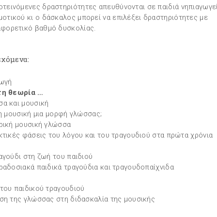
οτεινόμενες δραστηριότητες απευθύνονται σε παιδιά νηπιαγωγε
μοτικού κι ο δάσκαλος μπορεί να επιλέξει δραστηριότητες με
αφορετικό βαθμό δυσκολίας.
εχόμενα:
ωγή
τη θεωρία …
α και µουσική
 η µουσική µια µορφή γλώσσας;
ρική µουσική γλώσσα
κτικές φάσεις του λόγου και του τραγουδιού στα πρώτα χρόνια
αγούδι στη ζωή του παιδιού
ραδοσιακά παιδικά τραγούδια και τραγουδοπαίχνιδα
του παιδικού τραγουδιού
ση της γλώσσας στη διδασκαλία της µουσικής