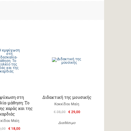
ψύχωση στη
Διδακτική της μουσικής
λία-μάθηση: Το
Κοκκίδου Μαίη
ης χαράς και της
€ 38,00
€ 29,00
καρδιάς
κκίδου Μαίη
Διαθέσιμο
0,00
€ 18,00