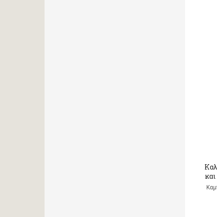
Καλ
και
Καμ