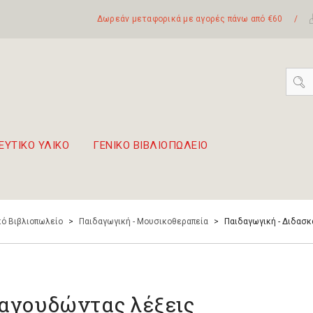
Δωρεάν μεταφορικά με αγορές πάνω από €60
/
ΕΥΤΙΚΟ ΥΛΙΚΟ
ΓΕΝΙΚΟ ΒΙΒΛΙΟΠΩΛΕΙΟ
 σετ Boomwhackers
πόλη της Λευκάδας
ό Βιβλιοπωλείο
>
Παιδαγωγική - Μουσικοθεραπεία
>
Παιδαγωγική - Διδασκ
αγουδώντας λέξεις