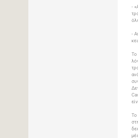
- 
τρ
όλ
- 
κε
Το
λό
τρ
αν
συ
Δε
Ca
εί
Το
στ
δε
μέ