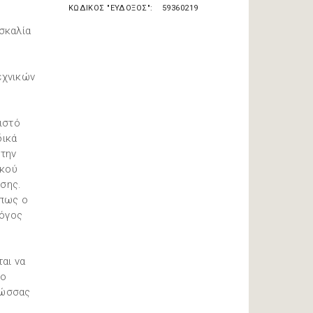
ΚΩΔΙΚΟΣ "ΕΥΔΟΞΟΣ"
59360219
σκαλία
εχνικών
ιστό
δικά
 την
ικού
σης.
όπως ο
λόγος
αι να
Το
λώσσας