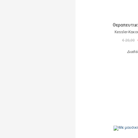
Θεραπευτικ
Kessler-Κακο
€ 20,00
Διαθέ