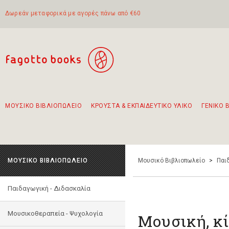
Δωρεάν μεταφορικά με αγορές πάνω από €60
ΜΟΥΣΙΚΟ ΒΙΒΛΙΟΠΩΛΕΙΟ
ΚΡΟΥΣΤΑ & ΕΚΠΑΙΔΕΥΤΙΚΟ ΥΛΙΚΟ
ΓΕΝΙΚΟ 
Προτάσεις - Σετ - Συνδυασμοί Βιβλίων
Πρωτότυποι Συνδυασμοί - Σετ δώρων για παιδιά
Για τα πρώτα μας βήματα στην κιθάρα
Το πιο διαδεδομένο σετ Boomwhackers
Περπατώντας στην παλιά πόλη της Λευκάδας
ΜΟΥΣΙΚΟ ΒΙΒΛΙΟΠΩΛΕΙΟ
Μουσικό Βιβλιοπωλείο
>
Παι
Παιδαγωγική - Διδασκαλία
Μουσικοθεραπεία - Ψυχολογία
Μουσική, κί