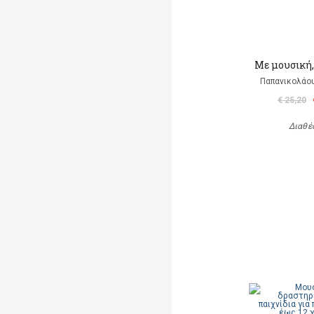
Με μουσική,
Παπανικολάου
€ 25,20
Διαθέ