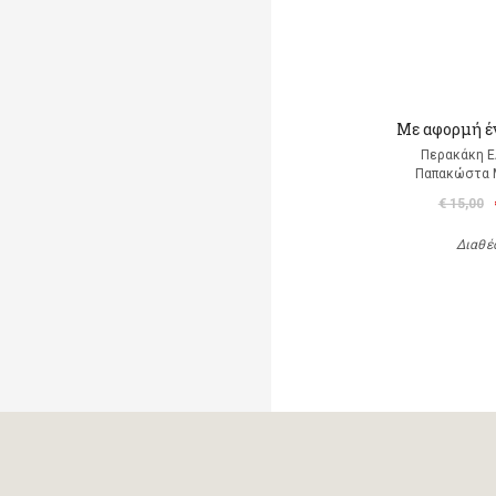
Mε αφορμή έ
Περακάκη 
Παπακώστα 
€ 15,00
Διαθέ