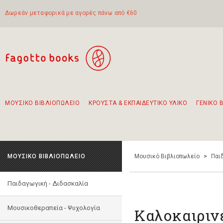
Δωρεάν μεταφορικά με αγορές πάνω από €60
ΜΟΥΣΙΚΟ ΒΙΒΛΙΟΠΩΛΕΙΟ
ΚΡΟΥΣΤΑ & ΕΚΠΑΙΔΕΥΤΙΚΟ ΥΛΙΚΟ
ΓΕΝΙΚΟ 
Προτάσεις - Σετ - Συνδυασμοί Βιβλίων
Πρωτότυποι Συνδυασμοί - Σετ δώρων για παιδιά
Για τα πρώτα μας βήματα στην κιθάρα
Το πιο διαδεδομένο σετ Boomwhackers
Περπατώντας στην παλιά πόλη της Λευκάδας
ΜΟΥΣΙΚΟ ΒΙΒΛΙΟΠΩΛΕΙΟ
Μουσικό Βιβλιοπωλείο
>
Παι
Παιδαγωγική - Διδασκαλία
Μουσικοθεραπεία - Ψυχολογία
Καλοκαιριν