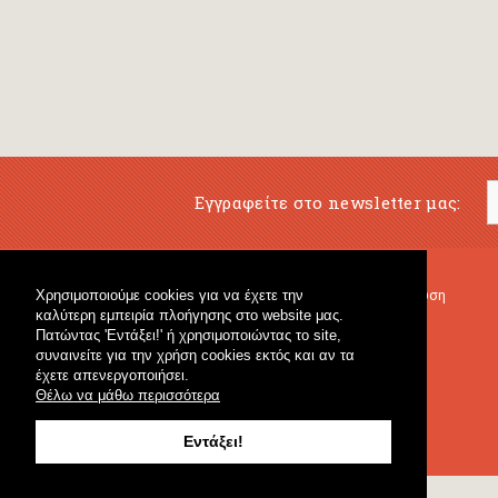
Εγγραφείτε στο newsletter μας:
Χρησιμοποιούμε cookies για να έχετε την
Μουσικό Βιβλιοπωλείο
Μουσική Εκπαίδευση
καλύτερη εμπειρία πλοήγησης στο website μας.
Κρουστά & Εκπαιδευτικό Υλικό
Fagotto Blog
Πατώντας 'Εντάξει!' ή χρησιμοποιώντας το site,
Γενικό Βιβλιοπωλείο
συναινείτε για την χρήση cookies εκτός και αν τα
έχετε απενεργοποιήσει.
Θέλω να μάθω περισσότερα
Εντάξει!