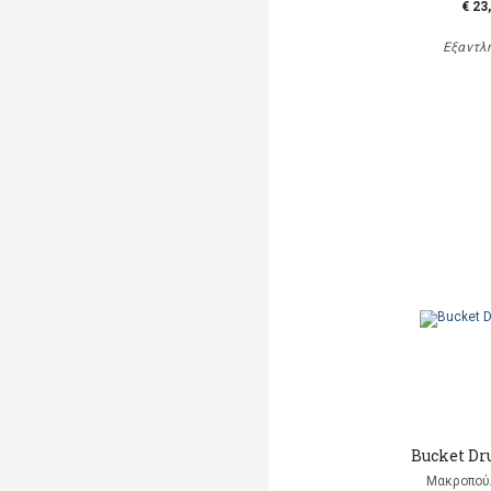
€ 23
Εξαντλ
Bucket D
Μακροπού