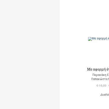
Mε αφορμή έ
Περακάκη 
Παπακώστα 
€ 15,00
Διαθέ