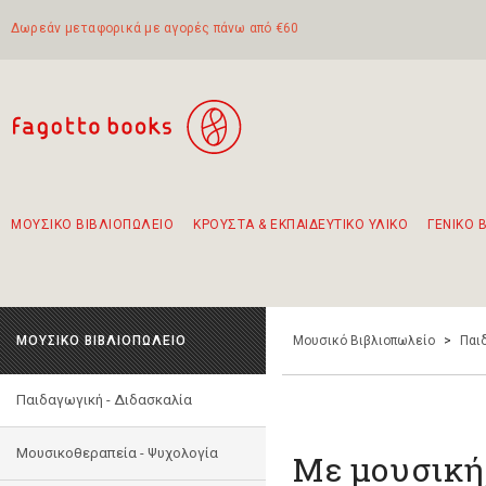
Δωρεάν μεταφορικά με αγορές πάνω από €60
ΜΟΥΣΙΚΟ ΒΙΒΛΙΟΠΩΛΕΙΟ
ΚΡΟΥΣΤΑ & ΕΚΠΑΙΔΕΥΤΙΚΟ ΥΛΙΚΟ
ΓΕΝΙΚΟ 
Προτάσεις - Σετ - Συνδυασμοί Βιβλίων
Πρωτότυποι Συνδυασμοί - Σετ δώρων για παιδιά
Για τα πρώτα μας βήματα στην κιθάρα
Το πιο διαδεδομένο σετ Boomwhackers
Περπατώντας στην παλιά πόλη της Λευκάδας
ΜΟΥΣΙΚΟ ΒΙΒΛΙΟΠΩΛΕΙΟ
Μουσικό Βιβλιοπωλείο
>
Παι
Παιδαγωγική - Διδασκαλία
Μουσικοθεραπεία - Ψυχολογία
Με μουσική