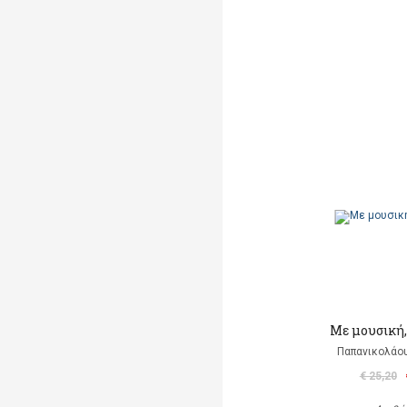
Με μουσική,
Παπανικολάου
€ 25,20