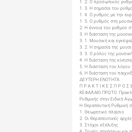
1. 2. Ο προσωπικός ρυθ
1. 3. Η σημασία του ρυθμ
1. 4. Ο ρυθμός με την ευ
1. 5. Ο ρυθμός στη μουσι
2. Η έννοια του ρυθμού 
3. Η διάσταση της μουσικ
3. 1. Μουσική και εγκέφ
3. 2. Η σημασία της μουσ
3. 3. Ο ρόλος της μουσικ
4. Η διάσταση της κίνηση
5. Η διάσταση του λόγου
6. Η διάσταση του παιχνι
ΔΕΥΤΕΡΗ ΕΝΟΤΗΤΑ
Π Ρ Α Κ Τ Ι Κ Ε Σ Π Ρ Ο Σ Ε
ΚΕΦΑΛΑΙΟ ΠΡΩΤΟ: Πρακτι
Ρυθμικής στην Ειδική Αγ
Η Θεραπευτική Ρυθμική σ
1. Θεωρητικό πλαίσιο
2. Οι θεραπευτικές αρχέ
3. Στόχοι εξέλιξης
4. Τομείς ασκήσεων και 