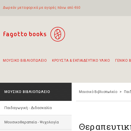
Δωρεάν μεταφορικά με αγορές πάνω από €60
ΜΟΥΣΙΚΟ ΒΙΒΛΙΟΠΩΛΕΙΟ
ΚΡΟΥΣΤΑ & ΕΚΠΑΙΔΕΥΤΙΚΟ ΥΛΙΚΟ
ΓΕΝΙΚΟ 
Προτάσεις - Σετ - Συνδυασμοί Βιβλίων
Πρωτότυποι Συνδυασμοί - Σετ δώρων για παιδιά
Για τα πρώτα μας βήματα στην κιθάρα
Το πιο διαδεδομένο σετ Boomwhackers
Περπατώντας στην παλιά πόλη της Λευκάδας
ΜΟΥΣΙΚΟ ΒΙΒΛΙΟΠΩΛΕΙΟ
Μουσικό Βιβλιοπωλείο
>
Παι
Παιδαγωγική - Διδασκαλία
Μουσικοθεραπεία - Ψυχολογία
Θεραπευτικ