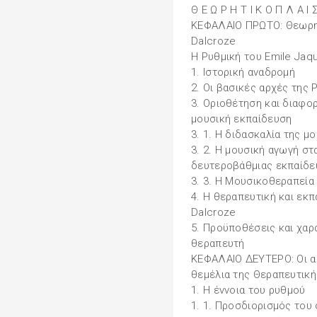
Θ Ε Ω Ρ Η Τ Ι Κ Ο Π Λ Α Ι Σ
ΚΕΦΑΛΑΙΟ ΠΡΩΤΟ: Θεωρητ
Dalcroze
H Ρυθμική του Emile Jaq
1. Ιστορική αναδρομή
2. Οι βασικές αρχές της 
3. Οριοθέτηση και διαφο
μουσική εκπαίδευση
3. 1. Η διδασκαλία της μ
3. 2. Η μουσική αγωγή σ
δευτεροβάθμιας εκπαίδευ
3. 3. Η Μουσικοθεραπεία
4. Η θεραπευτική και εκπ
Dalcroze
5. Προϋποθέσεις και χαρ
θεραπευτή
ΚΕΦΑΛΑΙΟ ΔΕΥΤΕΡΟ: Οι α
θεμέλια της Θεραπευτική
1. Η έννοια του ρυθμού
1. 1. Προσδιορισμός του