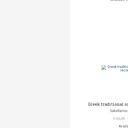
Greek traditional s
Sakellariou
€ 22,00
Avail