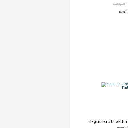
€ 33,10
Avail
Βeginner's book for