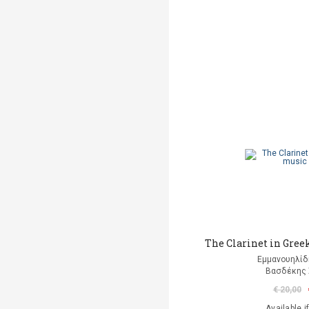
The Clarinet in Gree
Εμμανουηλί
Βασδέκης
€ 20,00
Available i