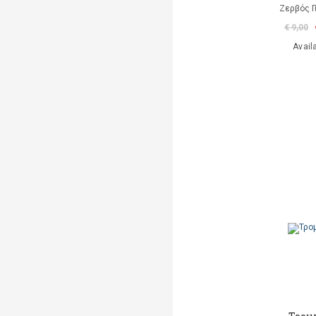
Ζερβός Γ
€ 9,00
Avail