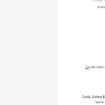
€ 14,60
Avail
Look, listen &
Sparke 