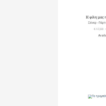
Η φίλη μας 
Σένερ - Πάρτ
€ 17,50
Avail