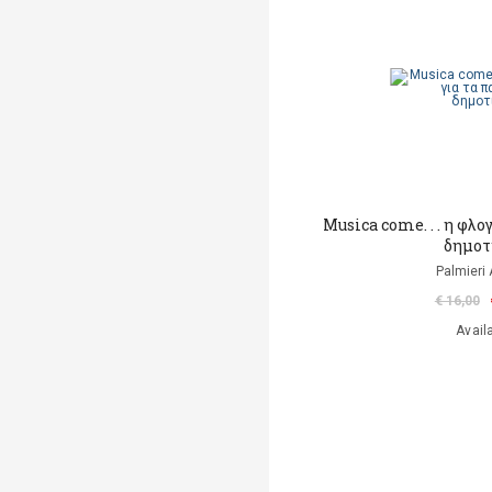
Musica come. . . η φλογ
δημοτ
Palmieri 
€ 16,00
Avail