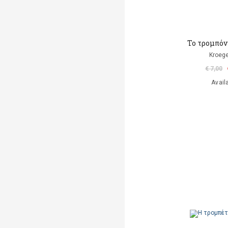
Το τρομπόν
Kroege
€ 7,00
Avail