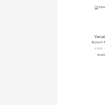
Varia
Αργυρού 
€ 5,00
Avail