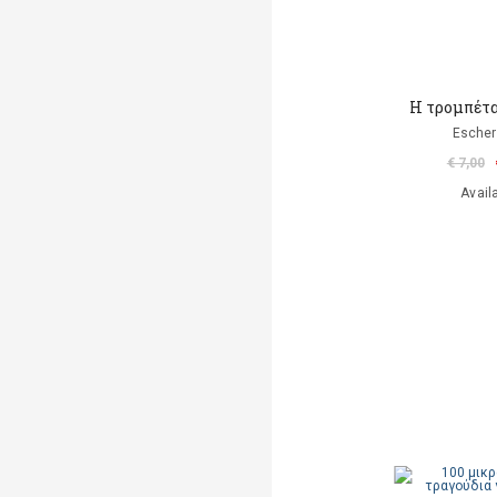
Η τρομπέτα
Escher
€ 7,00
Avail