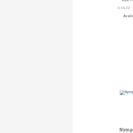
Wye Tr
€ 18,70
Avail
Nymp