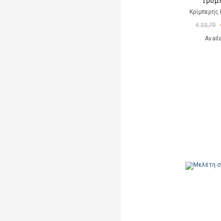
Τρομ
Κρίμπερης 
€ 23,70
Avail