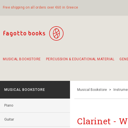
Free shipping on all orders over €60 in Greece
MUSICAL BOOKSTORE
PERCUSSION & EDUCATIONAL MATERIAL
GEN
Suggestions - Sets - Book Combinations
Educational material for exercise in rhythm
Unique combinations - Gift Sets for Kids
Smirneika and pireotika rembetika
Hand-crafted hand drum 45cm
Α Walk through Lefkada's old town
MUSICAL BOOKSTORE
Musical Bookstore
>
Instrume
Piano
Clarinet - 
Guitar