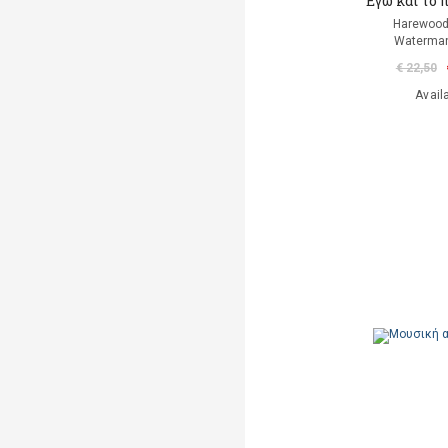
Εγώ και το 
Harewood
Waterman
€ 22,50
Avail