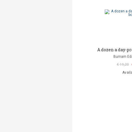
A dozen a day-p
Burnam Ed
€ 19,20
Avail