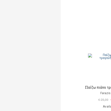
Παίζω πιάνο τ
Farazis
€ 25,00
Avail