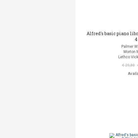
Alfred's basic piano li
4
Palmer Wi
Morton 
Lethco Vic
€ 29,80
Avail