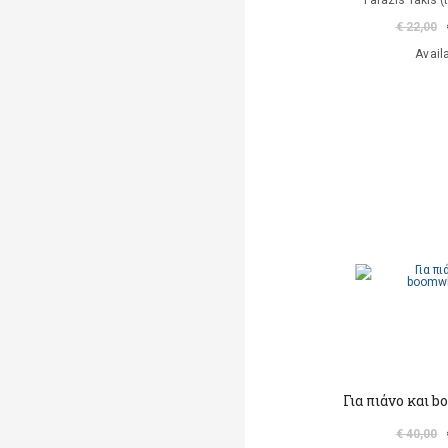
Farazis Takis (
€ 22,00
Avail
Για πιάνο και
€ 40,00