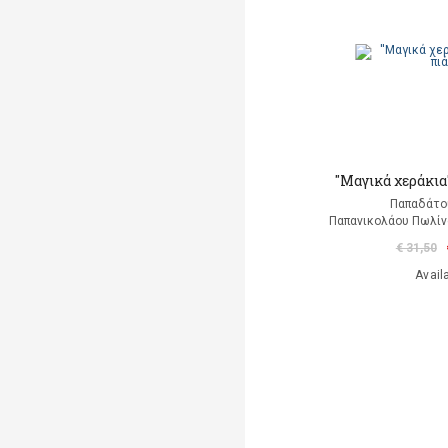
''Mαγικά χεράκια'
Παπαδάτο
Παπανικολάου Πωλίν
€ 31,50
Avail