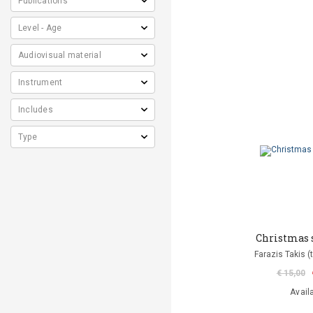
Christmas 
Farazis Takis (
€ 15,00
Avail