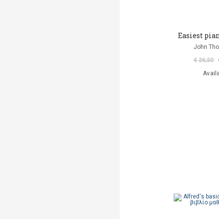
Easiest pia
John Th
€ 26,50
Avail