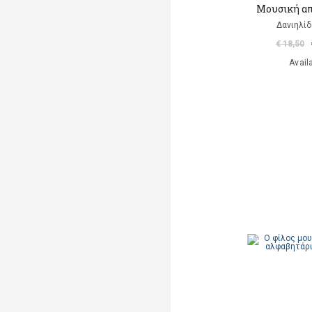
Μουσική απ
Δανιηλίδ
€ 18,50
Avail