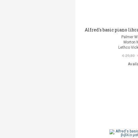
Alfred's basic piano lib
Palmer Wi
Morton 
Lethco Vic
€ 29,80
Avail