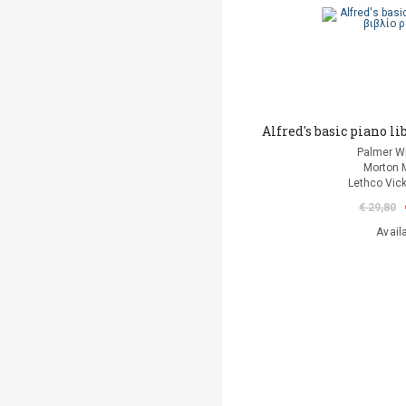
Alfred's basic piano li
Palmer Wi
Morton 
Lethco Vic
€ 29,80
Avail