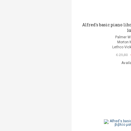
Alfred's basic piano li
1
Palmer Wi
Morton 
Lethco Vic
€ 29,80
Avail