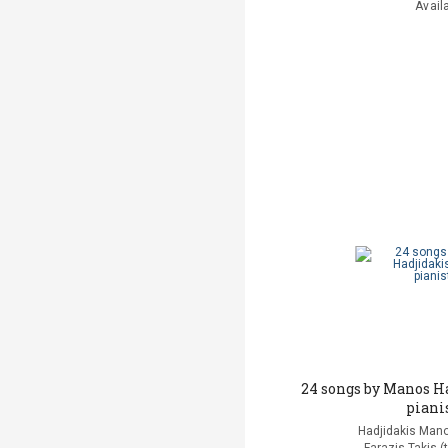
Avail
24 songs by Manos H
piani
Hadjidakis Man