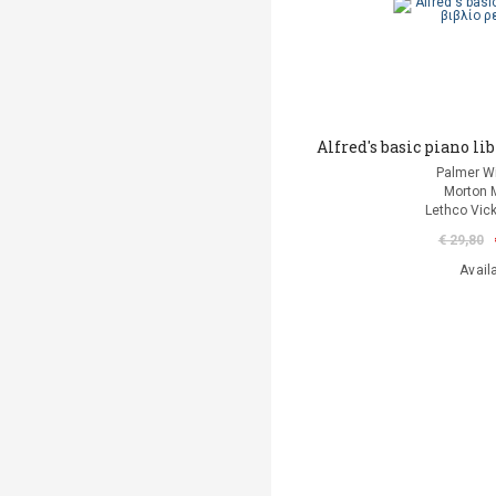
Alfred's basic piano lib
Palmer Wi
Morton 
Lethco Vic
€ 29,80
Avail