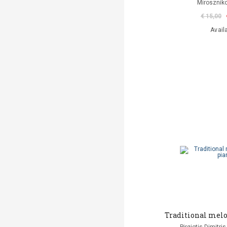
Miroszniko
€ 15,00
Avail
Traditional melo