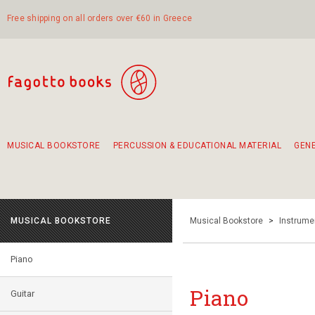
Free shipping on all orders over €60 in Greece
MUSICAL BOOKSTORE
PERCUSSION & EDUCATIONAL MATERIAL
GEN
Suggestions - Sets - Book Combinations
Educational material for exercise in rhythm
Unique combinations - Gift Sets for Kids
Smirneika and pireotika rembetika
Hand-crafted hand drum 45cm
Α Walk through Lefkada's old town
MUSICAL BOOKSTORE
Musical Bookstore
>
Instrume
Piano
Piano
Guitar