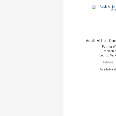
Adult All-in-One
Palmer Wi
Morton 
Lethco Vic
€ 29,50
Available i