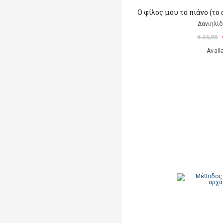
Ο φίλος μου το πιάνο (το
Δανιηλίδ
€ 24,90
Avail