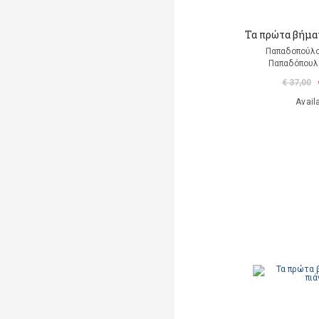
Τα πρώτα βήματ
Παπαδοπούλ
Παπαδόπουλο
€ 37,00
Avail