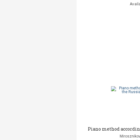
Avail
Piano method according
Mirosznikov