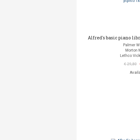
Alfred's basic piano lib
Palmer Wi
Morton 
Lethco Vic
€ 29,80
Avail