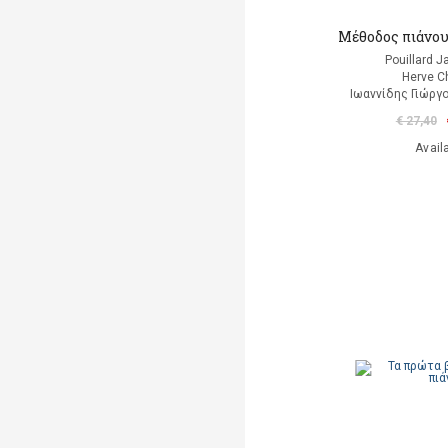
Μέθοδος πιάνου
Pouillard J
Herve C
Ιωαννίδης Γιώργ
€ 27,40
Avail