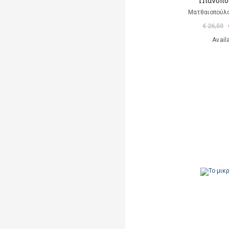
Πιανοπο
Ματθαιοπούλο
€ 26,50
Avail