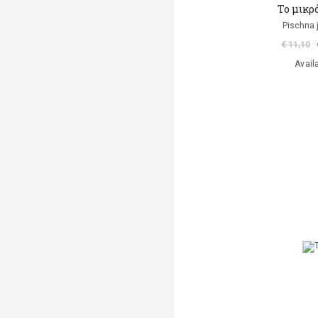
Το μικρ
Pischna 
€ 11,10
Avail