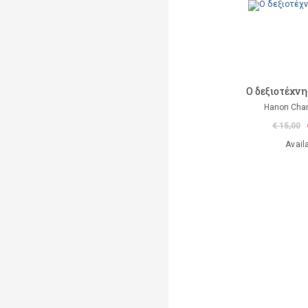
Ο δεξιοτέχνη
Hanon Char
€ 15,00
Avail