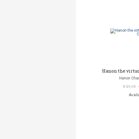
Hanon the virtuo
Hanon Char
€ 21,10
Avail