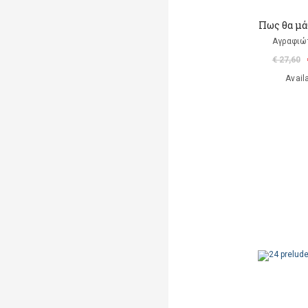
Πως θα μά
Αγραφιώ
€ 27,60
Avail