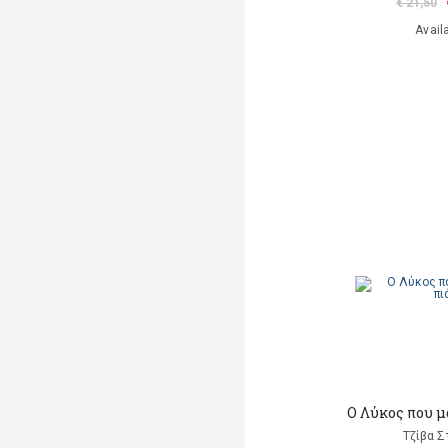
€ 21,50
Avail
Ο Λύκος που μ
Τζίβα Σ