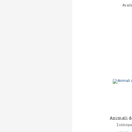
Avail
Animali d
Συλλογικ