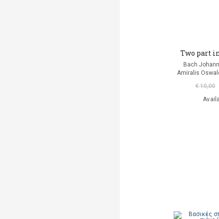
Two part i
Bach Johann
Amiralis Oswal
€ 10,00
Avail