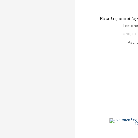
Εύκολες σπουδές γ
Lemoine
€ 10,00
Avail