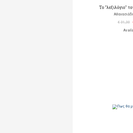
Το "λεξιλόγιο" το
Αθανασιάδ
€ 31,30
Avail