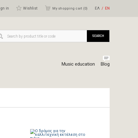
gn in
Wishlist
ΕΛ
ΕΝ
My shopping cart (
0
)
SEARCH
Music education
Blog