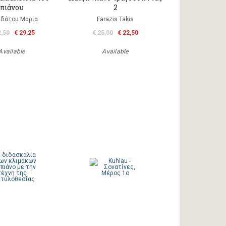
πιάνου
2
δάτου Μαρία
Farazis Takis
2,50
€ 29,25
€ 25,00
€ 22,50
Available
Available