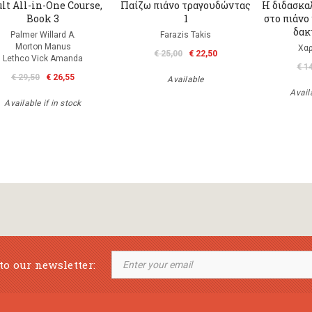
lt All-in-One Course,
Παίζω πιάνο τραγουδώντας
Η διδασκα
Book 3
1
στο πιάνο
δακ
Palmer Willard A.
Farazis Takis
Morton Manus
Χα
€ 25,00
€ 22,50
Lethco Vick Amanda
€ 1
€ 29,50
€ 26,55
Available
Availa
Available if in stock
to our newsletter: