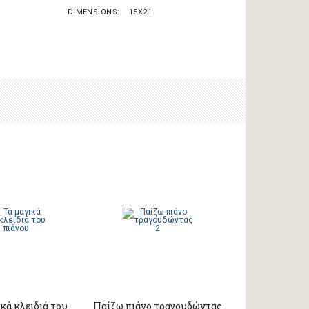
DIMENSIONS
15X21
κά κλειδιά του
Παίζω πιάνο τραγουδώντας