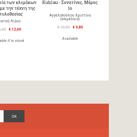
λία των κλιμάκων
Kuhlau - Σονατίνες, Μέρος
 με την τέχνη της
1ο
τυλοθεσίας
Αγγελοπούλου Χριστίνα
(επιμέλεια)
ρατσή Λιάνα
€ 10,90
€ 9,80
4,00
€ 12,60
Available
ble if in stock
OK