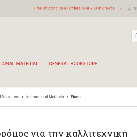
Free shipping on all orders over €60 in Greece
/
Si
TIONAL MATERIAL
GENERAL BOOKSTORE
embetika
 hand drum 45cm
l Bookstore
>
Instrumental Methods
>
Piano
δρόμος για την καλλιτεχνική