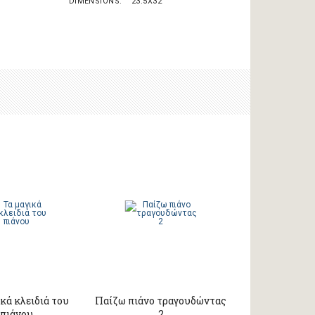
DIMENSIONS
23.5X32
κά κλειδιά του
Παίζω πιάνο τραγουδώντας
πιάνου
2