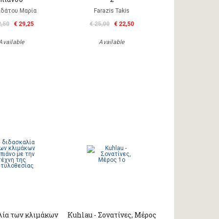
δάτου Μαρία
Farazis Takis
2,50
€ 29,25
€ 25,00
€ 22,50
Available
Available
λία των κλιμάκων
Kuhlau - Σονατίνες, Μέρος