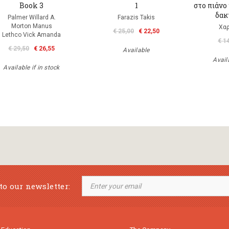
Book 3
1
στο πιάνο
δακ
Palmer Willard A.
Farazis Takis
Morton Manus
Χα
€ 25,00
€ 22,50
Lethco Vick Amanda
€ 1
€ 29,50
€ 26,55
Available
Availa
Available if in stock
to our newsletter: