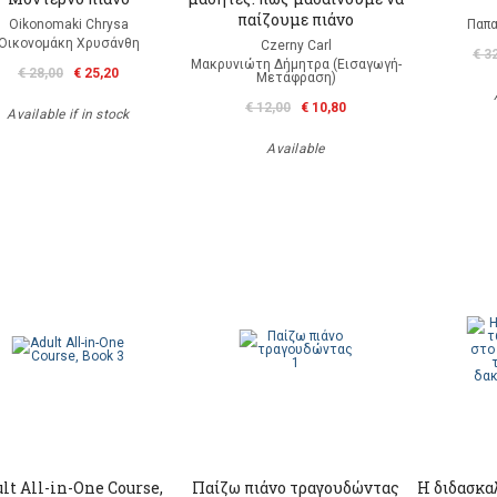
παίζουμε πιάνο
Oikonomaki Chrysa
Παπα
Οικονομάκη Χρυσάνθη
Czerny Carl
€ 3
Μακρυνιώτη Δήμητρα (Εισαγωγή-
€ 28,00
€ 25,20
Μετάφραση)
€ 12,00
€ 10,80
Available if in stock
Available
lt All-in-One Course,
Παίζω πιάνο τραγουδώντας
Η διδασκα