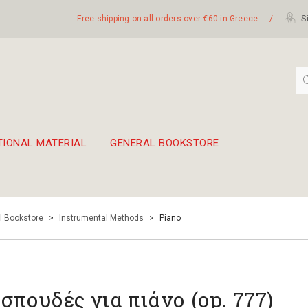
Free shipping on all orders over €60 in Greece
/
Si
TIONAL MATERIAL
GENERAL BOOKSTORE
embetika
 hand drum 45cm
l Bookstore
>
Instrumental Methods
>
Piano
 σπουδές για πιάνο (op. 777)