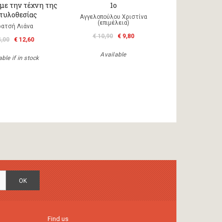
 με την τέχνη της
1ο
τυλοθεσίας
Αγγελοπούλου Χριστίνα
(επιμέλεια)
ρατσή Λιάνα
€ 10,90
€ 9,80
4,00
€ 12,60
Available
ble if in stock
OK
Find us