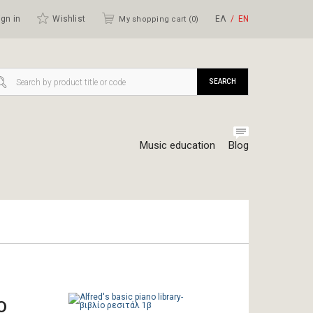
gn in
Wishlist
ΕΛ
ΕΝ
My shopping cart (
0
)
SEARCH
Music education
Blog
ο