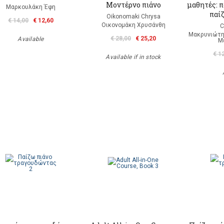
Mοντέρνο πιάνο
μαθητές: 
Μαρκουλάκη Έφη
παί
Oikonomaki Chrysa
€ 14,00
€ 12,60
Οικονομάκη Χρυσάνθη
C
Μακρυνιώτη
€ 28,00
€ 25,20
Available
Μ
€ 1
Available if in stock