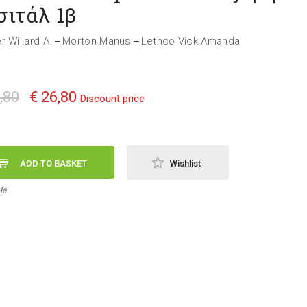
σιτάλ 1β
r Willard A.
Morton Manus
Lethco Vick Amanda
—
—
,80
€ 26,80
Discount price
ADD TO BASKET
Wishlist
le