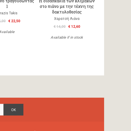
άνο τραγουδώντας
Η διδασκαλία των κλιμάκων
1
στο πιάνο με την τέχνη της
δακτυλοθεσίας
razis Takis
Χαρατσή Λιάνα
5,00
€ 22,50
€ 14,00
€ 12,60
Available
Available if in stock
OK