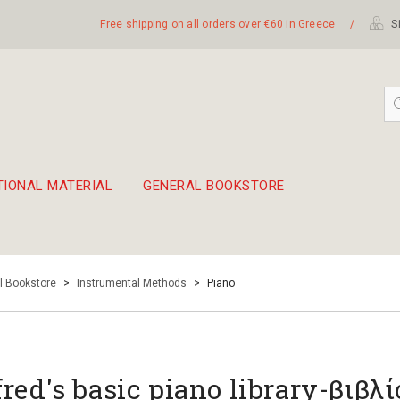
Free shipping on all orders over €60 in Greece
/
Si
TIONAL MATERIAL
GENERAL BOOKSTORE
embetika
 hand drum 45cm
l Bookstore
>
Instrumental Methods
>
Piano
fred's basic piano library-βιβλί