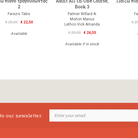
ω πιάνο τραγουδώντας
Adult All-in-One Course,
Παίζω πι
2
Book 3
Farazis Takis
Palmer Willard A.
Fa
Morton Manus
€ 25,00
€ 22,50
€ 2
Lethco Vick Amanda
€ 29,50
€ 26,55
Available
Available if in stock
to our newsletter: