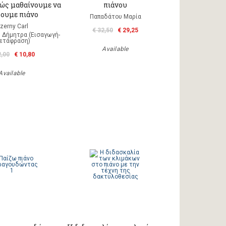
πώς μαθαίνουμε να
πιάνου
ζουμε πιάνο
Παπαδάτου Μαρία
zerny Carl
€ 32,50
€ 29,25
 Δήμητρα (Εισαγωγή-
ετάφραση)
Available
2,00
€ 10,80
Available