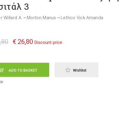
σιτάλ 3
r Willard A.
Morton Manus
Lethco Vick Amanda
—
—
,80
€ 26,80
Discount price
ADD TO BASKET
Wishlist
le