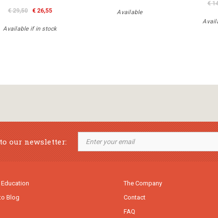
€ 1
€ 29,50
€ 26,55
Available
Availa
Available if in stock
to our newsletter:
 Education
The Company
to Blog
Contact
FAQ