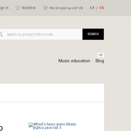
gn in
Wishlist
ΕΛ
ΕΝ
My shopping cart (
0
)
SEARCH
Music education
Blog
ο