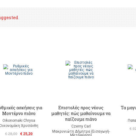
uggested
θμικές ασκήσεις για
Επιστολές προς νέους
Τα μαγι
Mοντέρνο πιάνο
μαθητές: πώς μαθαίνουμε να
παίζουμε πιάνο
Oikonomaki Chrysa
Παπα
Οικονομάκη Χρυσάνθη
Czerny Carl
€ 3
Μακρυνιώτη Δήμητρα (Εισαγωγή-
€ 28,00
€ 25,20
Μετάφραση)