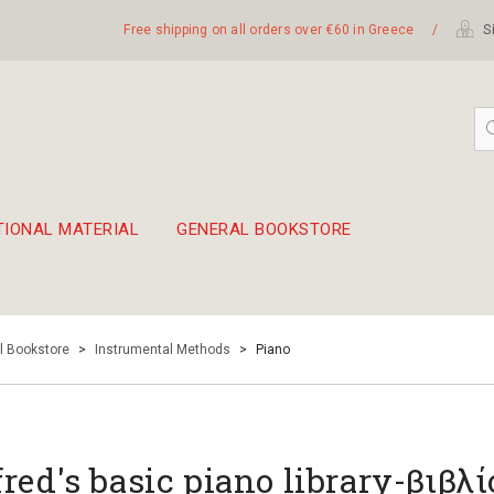
Free shipping on all orders over €60 in Greece
/
Si
TIONAL MATERIAL
GENERAL BOOKSTORE
embetika
 hand drum 45cm
l Bookstore
>
Instrumental Methods
>
Piano
fred's basic piano library-βιβλί