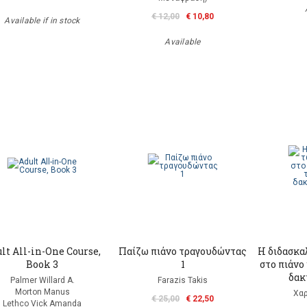
€ 12,00
€ 10,80
Available if in stock
Available
lt All-in-One Course,
Παίζω πιάνο τραγουδώντας
Η διδασκα
Book 3
1
στο πιάνο
δακ
Palmer Willard A.
Farazis Takis
Morton Manus
Χα
€ 25,00
€ 22,50
Lethco Vick Amanda