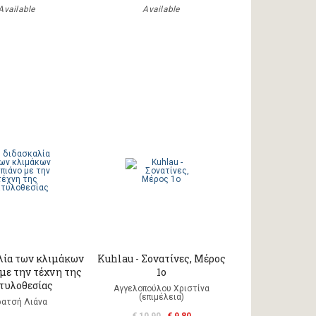
Available
Available
λία των κλιμάκων
Kuhlau - Σονατίνες, Μέρος
 με την τέχνη της
1ο
τυλοθεσίας
Αγγελοπούλου Χριστίνα
(επιμέλεια)
ρατσή Λιάνα