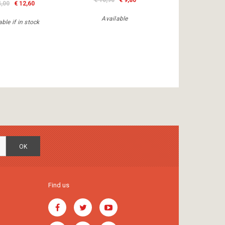
€ 10,90
€ 9,80
4,00
€ 12,60
Available
ble if in stock
OK
Find us