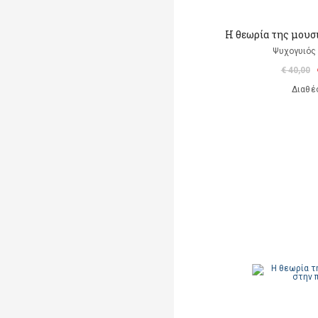
Η θεωρία της μουσ
Ψυχογυιός
€ 40,00
Διαθέ