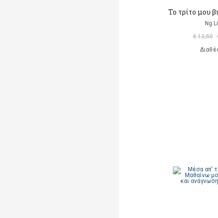
Το τρίτο μου β
Ng L
€ 13,50
Διαθέ