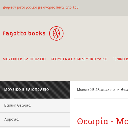
Δωρεάν μεταφορικά με αγορές πάνω από €60
ΜΟΥΣΙΚΟ ΒΙΒΛΙΟΠΩΛΕΙΟ
ΚΡΟΥΣΤΑ & ΕΚΠΑΙΔΕΥΤΙΚΟ ΥΛΙΚΟ
ΓΕΝΙΚΟ 
Προτάσεις - Σετ - Συνδυασμοί Βιβλίων
Πρωτότυποι Συνδυασμοί - Σετ δώρων για παιδιά
Για τα πρώτα μας βήματα στην κιθάρα
Το πιο διαδεδομένο σετ Boomwhackers
Περπατώντας στην παλιά πόλη της Λευκάδας
ΜΟΥΣΙΚΟ ΒΙΒΛΙΟΠΩΛΕΙΟ
Μουσικό Βιβλιοπωλείο
>
Θεω
Βασική Θεωρία
Θεωρία - Μ
Αρμονία