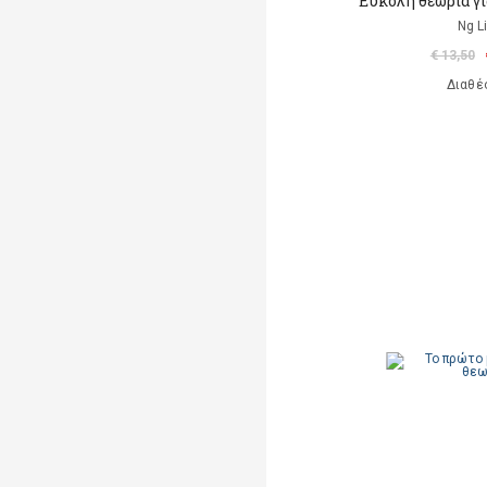
Εύκολη θεωρία γι
Ng L
€ 13,50
Διαθέ