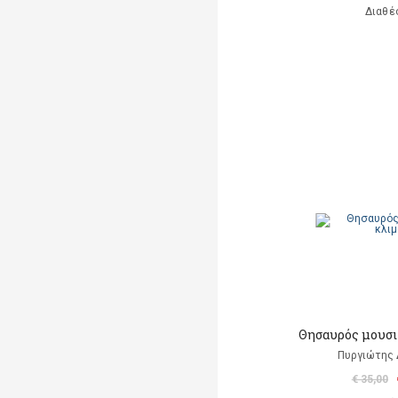
Διαθέ
Θησαυρός μουσ
Πυργιώτης
€ 35,00