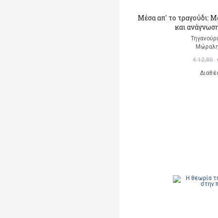
Μέσα απ' το τραγούδι: 
και ανάγνωση
Τηγανούρι
Μώραλη
€ 12,80
Διαθέ