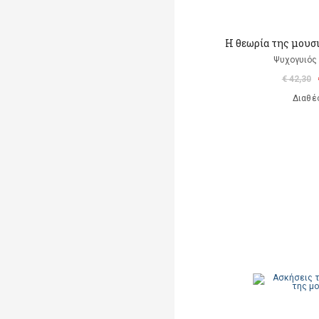
Η θεωρία της μουσ
Ψυχογυιός
€ 42,30
Διαθέ