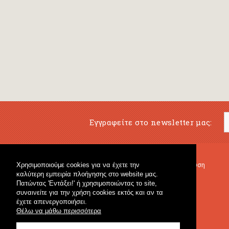
Εγγραφείτε στο newsletter μας:
Χρησιμοποιούμε cookies για να έχετε την
Μουσικό Βιβλιοπωλείο
Μουσική Εκπαίδευση
καλύτερη εμπειρία πλοήγησης στο website μας.
Κρουστά & Εκπαιδευτικό Υλικό
Fagotto Blog
Πατώντας 'Εντάξει!' ή χρησιμοποιώντας το site,
Γενικό Βιβλιοπωλείο
συναινείτε για την χρήση cookies εκτός και αν τα
έχετε απενεργοποιήσει.
Θέλω να μάθω περισσότερα