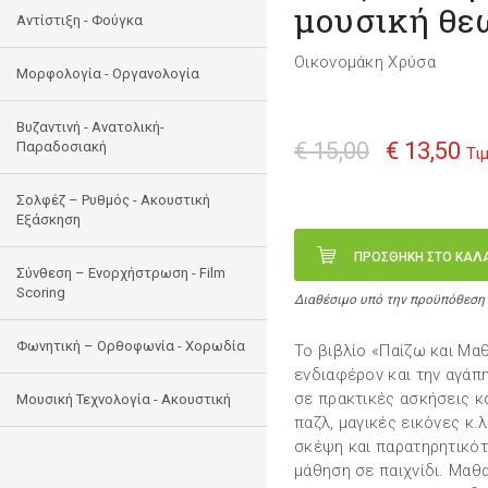
μουσική θε
Αντίστιξη - Φούγκα
Οικονομάκη Χρύσα
Μορφολογία - Οργανολογία
Bυζαντινή - Ανατολική-
€ 15,00
€ 13,50
Παραδοσιακή
Τι
Σολφέζ – Ρυθμός - Ακουστική
Εξάσκηση
ΠΡΟΣΘΗΚΗ ΣΤΟ ΚΑΛ
Σύνθεση – Ενορχήστρωση - Film
Scoring
Διαθέσιμο υπό την προϋπόθεση
Φωνητική – Ορθοφωνία - Χορωδία
Το βιβλίο «Παίζω και Μα
ενδιαφέρον και την αγάπ
σε πρακτικές ασκήσεις κα
Μουσική Τεχνολογία - Ακουστική
παζλ, μαγικές εικόνες κ.
σκέψη και παρατηρητικότ
μάθηση σε παιχνίδι. Μαθ