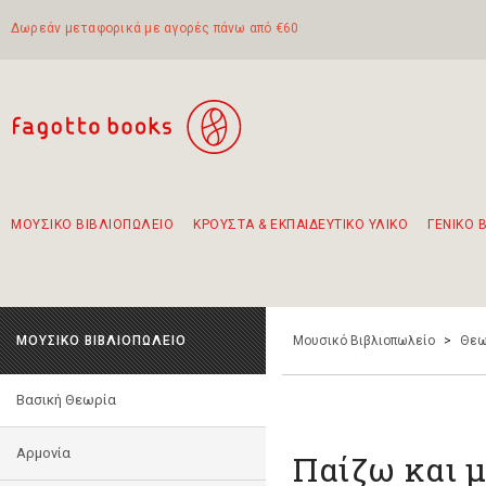
Δωρεάν μεταφορικά με αγορές πάνω από €60
ΜΟΥΣΙΚΟ ΒΙΒΛΙΟΠΩΛΕΙΟ
ΚΡΟΥΣΤΑ & ΕΚΠΑΙΔΕΥΤΙΚΟ ΥΛΙΚΟ
ΓΕΝΙΚΟ 
Προτάσεις - Σετ - Συνδυασμοί Βιβλίων
Πρωτότυποι Συνδυασμοί - Σετ δώρων για παιδιά
Για τα πρώτα μας βήματα στην κιθάρα
Το πιο διαδεδομένο σετ Boomwhackers
Περπατώντας στην παλιά πόλη της Λευκάδας
ΜΟΥΣΙΚΟ ΒΙΒΛΙΟΠΩΛΕΙΟ
Μουσικό Βιβλιοπωλείο
>
Θεω
Βασική Θεωρία
Αρμονία
Παίζω και 