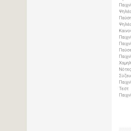
Παιχν
Ψηλές
Παύσ
Ψηλές
Καινο
Παιχν
Παιχν
Παύσε
Παιχν
Χαμηλ
Νότες
Σύζευ
Παιχν
Τεστ
Παιχν