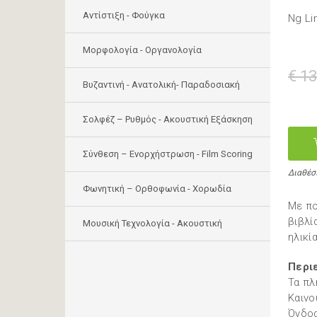
Αντίστιξη - Φούγκα
Ng Li
Μορφολογία - Οργανολογία
€ 13
Bυζαντινή - Ανατολική- Παραδοσιακή
Σολφέζ – Ρυθμός - Ακουστική Εξάσκηση
Σύνθεση – Ενορχήστρωση - Film Scoring
Διαθέσ
Φωνητική – Ορθοφωνία - Χορωδία
Με πο
βιβλί
Μουσική Τεχνολογία - Ακουστική
ηλικία
Περι
Τα πλ
Καινο
Όγδο