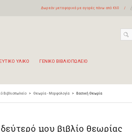
Δωρεάν μεταφορικά με αγορές πάνω από €60
/
ΕΥΤΙΚΟ ΥΛΙΚΟ
ΓΕΝΙΚΟ ΒΙΒΛΙΟΠΩΛΕΙΟ
 σετ Boomwhackers
πόλη της Λευκάδας
ό Βιβλιοπωλείο
>
Θεωρία - Μορφολογία
>
Βασική Θεωρία
 δεύτερό μου βιβλίο θεωρίας