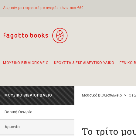
Δωρεάν μεταφορικά με αγορές πάνω από €60
ΜΟΥΣΙΚΟ ΒΙΒΛΙΟΠΩΛΕΙΟ
ΚΡΟΥΣΤΑ & ΕΚΠΑΙΔΕΥΤΙΚΟ ΥΛΙΚΟ
ΓΕΝΙΚΟ 
Προτάσεις - Σετ - Συνδυασμοί Βιβλίων
Πρωτότυποι Συνδυασμοί - Σετ δώρων για παιδιά
Για τα πρώτα μας βήματα στην κιθάρα
Το πιο διαδεδομένο σετ Boomwhackers
Περπατώντας στην παλιά πόλη της Λευκάδας
ΜΟΥΣΙΚΟ ΒΙΒΛΙΟΠΩΛΕΙΟ
Μουσικό Βιβλιοπωλείο
>
Θεω
Βασική Θεωρία
Αρμονία
Το τρίτο μο