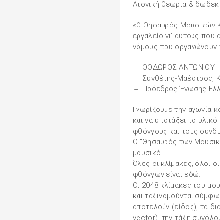
Ατονική θεωρια & δωδε
«Ο Θησαυρός Μουσικών Κλ
εργαλείο γι’ αυτούς που
νόμους που οργανώνουν 
ΘΟΔΩΡΟΣ ΑΝΤΩΝΙΟΥ
Συνθέτης-Μαέστρος, Κ
Πρόεδρος Ένωσης Ελ
Γνωρίζουμε την αγωνία κα
και να υποτάξει το υλικό
φθόγγους και τους συνδ
Ο "Θησαυρός των Μουσικ
μουσικό.
Όλες οι κλίμακες, όλοι ο
φθόγγων είναι εδώ.
Οι 2048 κλίμακες του μο
και ταξινομούνται σύμφω
αποτελούν (είδος), τα δι
vector), την τάξη συνόλο