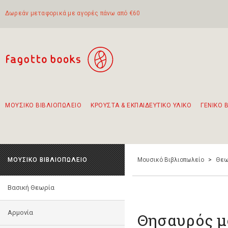
Δωρεάν μεταφορικά με αγορές πάνω από €60
ΜΟΥΣΙΚΟ ΒΙΒΛΙΟΠΩΛΕΙΟ
ΚΡΟΥΣΤΑ & ΕΚΠΑΙΔΕΥΤΙΚΟ ΥΛΙΚΟ
ΓΕΝΙΚΟ 
Προτάσεις - Σετ - Συνδυασμοί Βιβλίων
Πρωτότυποι Συνδυασμοί - Σετ δώρων για παιδιά
Για τα πρώτα μας βήματα στην κιθάρα
Το πιο διαδεδομένο σετ Boomwhackers
Περπατώντας στην παλιά πόλη της Λευκάδας
ΜΟΥΣΙΚΟ ΒΙΒΛΙΟΠΩΛΕΙΟ
Μουσικό Βιβλιοπωλείο
>
Θεω
Βασική Θεωρία
Αρμονία
Θησαυρός 