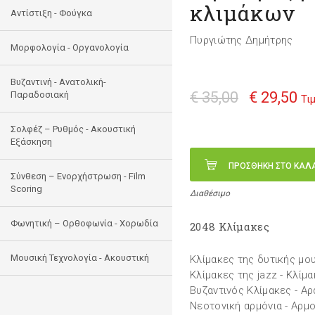
κλιμάκων
Αντίστιξη - Φούγκα
Πυργιώτης Δημήτρης
Μορφολογία - Οργανολογία
Bυζαντινή - Ανατολική-
€ 35,00
€ 29,50
Παραδοσιακή
Τι
Σολφέζ – Ρυθμός - Ακουστική
Εξάσκηση
ΠΡΟΣΘΗΚΗ ΣΤΟ ΚΑΛ
Σύνθεση – Ενορχήστρωση - Film
Scoring
Διαθέσιμο
Φωνητική – Ορθοφωνία - Χορωδία
2048 Κλίμακες
Μουσική Τεχνολογία - Ακουστική
Κλίμακες της δυτικής μου
Κλίμακες της jazz - Κλίμ
Βυζαντινός Κλίμακες - Αρ
Νεοτονική αρμόνια - Αρμον