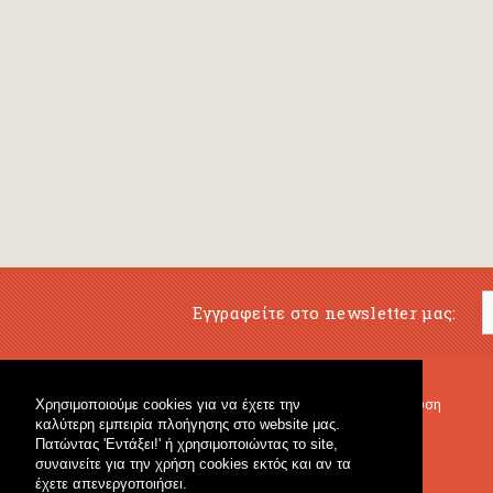
Εγγραφείτε στο newsletter μας:
Χρησιμοποιούμε cookies για να έχετε την
Μουσικό Βιβλιοπωλείο
Μουσική Εκπαίδευση
καλύτερη εμπειρία πλοήγησης στο website μας.
Κρουστά & Εκπαιδευτικό Υλικό
Fagotto Blog
Πατώντας 'Εντάξει!' ή χρησιμοποιώντας το site,
Γενικό Βιβλιοπωλείο
συναινείτε για την χρήση cookies εκτός και αν τα
έχετε απενεργοποιήσει.