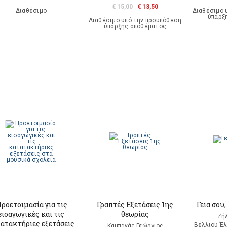
€ 15,00
€ 13,50
Διαθέσιμο
Διαθέσιμο 
ύπαρξ
Διαθέσιμο υπό την προϋπόθεση
ύπαρξης αποθέματος
ροετοιμασία για τις
Γραπτές Εξετάσεις 1ης
Γεια σου
εισαγωγικές και τις
θεωρίας
Ζή
ατακτήριες εξετάσεις
Βέλλιου Έλ
Καμπανάς Γεώργιος