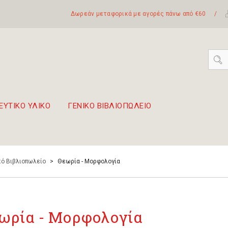
Δωρεάν μεταφορικά με αγορές πάνω από €60
/
ΕΥΤΙΚΟ ΥΛΙΚΟ
ΓΕΝΙΚΟ ΒΙΒΛΙΟΠΩΛΕΙΟ
 σετ Boomwhackers
πόλη της Λευκάδας
ό Βιβλιοπωλείο
>
Θεωρία - Μορφολογία
ωρία - Μορφολογία