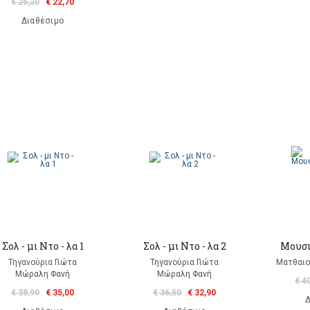
€ 25,20
€ 22,70
Διαθέσιμο
Σολ - μι Ντο - λα 1
Σολ - μι Ντο - λα 2
Μουσι
Τηγανούρια Γιώτα
Τηγανούρια Γιώτα
Ματθαιο
Μώραλη Φανή
Μώραλη Φανή
€ 4
€ 38,90
€ 35,00
€ 36,50
€ 32,90
Δ