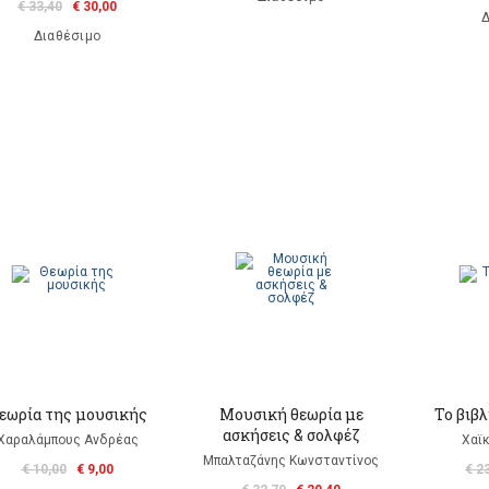
€ 33,40
€ 30,00
Δ
Διαθέσιμο
εωρία της μουσικής
Μουσική θεωρία με
Το βιβλ
ασκήσεις & σολφέζ
Χαραλάμπους Ανδρέας
Χαϊ
Μπαλταζάνης Κωνσταντίνος
€ 10,00
€ 9,00
€ 2