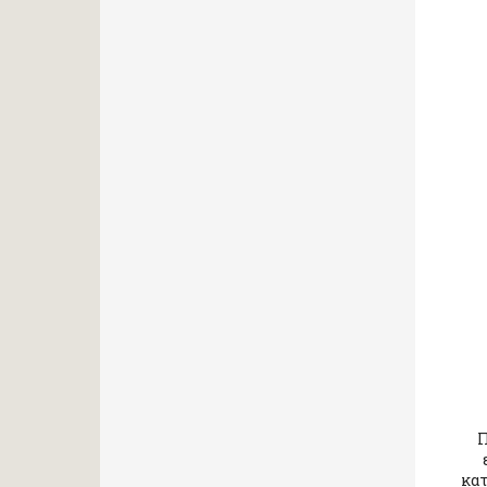
Π
κατ