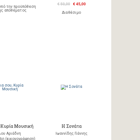
€ 50,00
€ 45,00
υπό την προϋπόθεση
ης αποθέματος
Διαθέσιμο
, Κυρία Μουσική
Η Σονάτα
λου Αριάδνη
Ιωαννίδης Γιάννης
λη (εικονογράφηση)