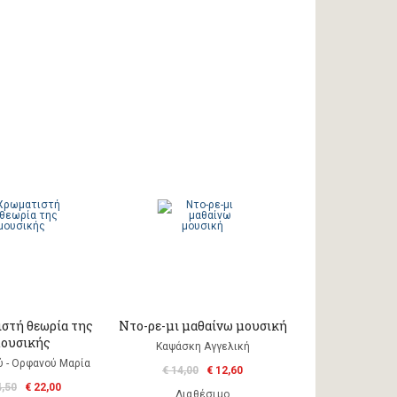
στή θεωρία της
Nτο-ρε-μι μαθαίνω μουσική
ουσικής
Καψάσκη Αγγελική
ύ - Ορφανού Μαρία
€ 14,00
€ 12,60
4,50
€ 22,00
Διαθέσιμο