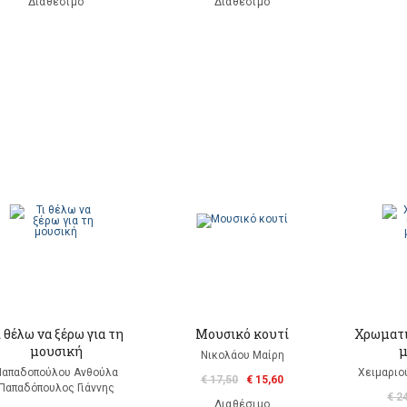
Διαθέσιμο
Διαθέσιμο
ι θέλω να ξέρω για τη
Μουσικό κουτί
Χρωματι
μουσική
μ
Νικολάου Μαίρη
Παπαδοπούλου Ανθούλα
Χειμαριο
€ 17,50
€ 15,60
Παπαδόπουλος Γιάννης
€ 2
Διαθέσιμο