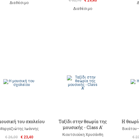
€ 32,70
€ 29,40
Διαθέσιμο
Δ
Διαθέσιμο
μουσική του σχολείου
Ταξίδι στην θεωρία της
Η θεωρί
μουσικής - Class A'
Μαργαζιώτης Ιωάννης
Βικάτου–
Κιουτσιούκη Χρυσάνθη
€ 26,00
€ 23,40
€ 2