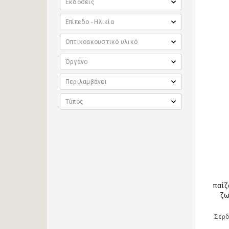
παίζ
ζω
Σερδ