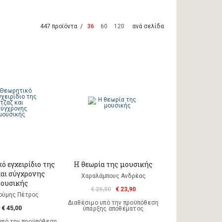
447 προϊόντα /
36
60
120
ανά σελίδα
ό εγχειρίδιο της
Η θεωρία της μουσικής
και σύγχρονης
Χαραλάμπους Ανδρέας
ουσικής
€ 26,50
€ 23,90
ούμης Πέτρος
Διαθέσιμο υπό την προϋπόθεση
€ 45,00
ύπαρξης αποθέματος
υπό την προϋπόθεση