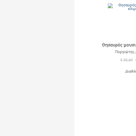
Θησαυρός μουσ
Πυργιώτης
€ 35,00
Διαθέ