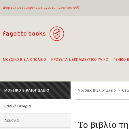
Δωρεάν μεταφορικά με αγορές πάνω από €60
ΜΟΥΣΙΚΟ ΒΙΒΛΙΟΠΩΛΕΙΟ
ΚΡΟΥΣΤΑ & ΕΚΠΑΙΔΕΥΤΙΚΟ ΥΛΙΚΟ
ΓΕΝΙΚΟ 
Προτάσεις - Σετ - Συνδυασμοί Βιβλίων
Πρωτότυποι Συνδυασμοί - Σετ δώρων για παιδιά
Για τα πρώτα μας βήματα στην κιθάρα
Το πιο διαδεδομένο σετ Boomwhackers
Περπατώντας στην παλιά πόλη της Λευκάδας
ΜΟΥΣΙΚΟ ΒΙΒΛΙΟΠΩΛΕΙΟ
Μουσικό Βιβλιοπωλείο
>
Θεω
Βασική Θεωρία
Αρμονία
Το βιβλίο τ