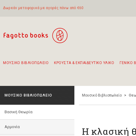
Δωρεάν μεταφορικά με αγορές πάνω από €60
ΜΟΥΣΙΚΟ ΒΙΒΛΙΟΠΩΛΕΙΟ
ΚΡΟΥΣΤΑ & ΕΚΠΑΙΔΕΥΤΙΚΟ ΥΛΙΚΟ
ΓΕΝΙΚΟ 
Προτάσεις - Σετ - Συνδυασμοί Βιβλίων
Πρωτότυποι Συνδυασμοί - Σετ δώρων για παιδιά
Για τα πρώτα μας βήματα στην κιθάρα
Το πιο διαδεδομένο σετ Boomwhackers
Περπατώντας στην παλιά πόλη της Λευκάδας
ΜΟΥΣΙΚΟ ΒΙΒΛΙΟΠΩΛΕΙΟ
Μουσικό Βιβλιοπωλείο
>
Θεω
Βασική Θεωρία
Αρμονία
Η κλασική 