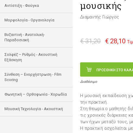
μουσικής
Αντίστιξη - Φούγκα
Διαμαντής Γιώργος
Μορφολογία - Οργανολογία
Bυζαντινή - Ανατολική-
€ 31,20
€ 28,10
Παραδοσιακή
Τι
Σολφέζ – Ρυθμός - Ακουστική
Εξάσκηση
ΠΡΟΣΘΗΚΗ ΣΤΟ ΚΑΛ
Σύνθεση – Ενορχήστρωση - Film
Scoring
Διαθέσιμο
Φωνητική – Ορθοφωνία - Χορωδία
Η μουσική εκπαίδευση χω
την πρακτική.
Στη θεωρία ο μαθητής δι
Μουσική Τεχνολογία - Ακουστική
τις χρονικές διάρκειες κ
των ήχων μεταξύ τους, μ
Η πρακτική ασχολείται μ