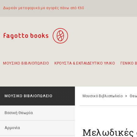
Δωρεάν μεταφορικά με αγορές πάνω από €60
ΜΟΥΣΙΚΟ ΒΙΒΛΙΟΠΩΛΕΙΟ
ΚΡΟΥΣΤΑ & ΕΚΠΑΙΔΕΥΤΙΚΟ ΥΛΙΚΟ
ΓΕΝΙΚΟ 
Προτάσεις - Σετ - Συνδυασμοί Βιβλίων
Πρωτότυποι Συνδυασμοί - Σετ δώρων για παιδιά
Για τα πρώτα μας βήματα στην κιθάρα
Το πιο διαδεδομένο σετ Boomwhackers
Περπατώντας στην παλιά πόλη της Λευκάδας
ΜΟΥΣΙΚΟ ΒΙΒΛΙΟΠΩΛΕΙΟ
Μουσικό Βιβλιοπωλείο
>
Θεω
Βασική Θεωρία
Αρμονία
Μελωδικές 