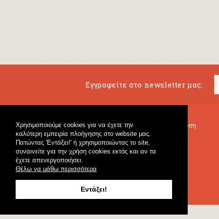
Εγγραφείτε στο newsletter μας:
Χρησιμοποιούμε cookies για να έχετε την
Μουσικό Βιβλιοπωλείο
Μουσική Εκπαίδευση
καλύτερη εμπειρία πλοήγησης στο website μας.
Κρουστά & Εκπαιδευτικό Υλικό
Fagotto Blog
Πατώντας 'Εντάξει!' ή χρησιμοποιώντας το site,
Γενικό Βιβλιοπωλείο
συναινείτε για την χρήση cookies εκτός και αν τα
έχετε απενεργοποιήσει.
Θέλω να μάθω περισσότερα
Εντάξει!