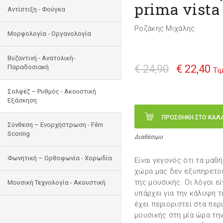
prima vista 
Αντίστιξη - Φούγκα
Ροζάκης Μιχάλης
Μορφολογία - Οργανολογία
Bυζαντινή - Ανατολική-
€ 24,90
€ 22,40
Παραδοσιακή
Τι
Σολφέζ – Ρυθμός - Ακουστική
Εξάσκηση
ΠΡΟΣΘΗΚΗ ΣΤΟ ΚΑΛ
Σύνθεση – Ενορχήστρωση - Film
Scoring
Διαθέσιμο
Φωνητική – Ορθοφωνία - Χορωδία
Είναι γεγονός ότι τα μαθ
χώρα μας δεν εξυπηρετο
της μουσικής. Οι λόγοι εί
Μουσική Τεχνολογία - Ακουστική
υπάρχει για την κάλυψη τ
έχει περιοριστεί στα περ
μουσικής στη μία ώρα τη