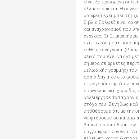
είναι ξεπερασμένη διότι
αλλάξει αρκετά. Η συγκο
μορφές) έχει μπει στη ζ
βιβλία Σολφέζ είναι αρκ
και αναχρονισμού που υπ
ανάγκες. 3) Οι απαιτήσε
έχει σχέση με τη μουσική
ευθείας ανάγνωση (Prima 
υλικό που έχει να αντιμ
σήμερα σε αρκετές περιπ
μελωδικής γραμμής) του 
όσα διδάχτηκε στο ωδείο.
ο τραγουδιστής όταν πηγα
επαγγελματική χορωδία, 
καλλιέργησε τόσα χρόνια 
στόχο του. Συνήθως κόβετ
υποθέσουμε ότι με την 
να φτάσουμε σε κάποιο α
βασική προϋπόθεση την 
συγγραφέα - συνθέτη. Ατ
έλλειψης χρόνου) στη χώ