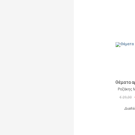
Θέματα α
Ροζάκης 
€ 29,00
Διαθέ