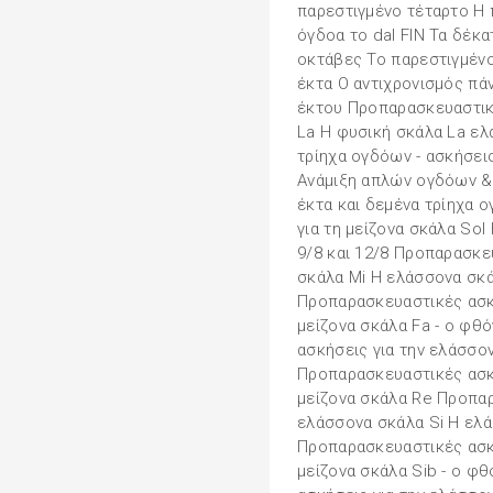
παρεστιγμένο τέταρτο Η 
όγδοα το dal FIN Τα δέκα
οκτάβες Το παρεστιγμέν
έκτα Ο αντιχρονισμός πά
έκτου Προπαρασκευαστικ
La Η φυσική σκάλα La ελ
τρίηχα ογδόων - ασκήσει
Ανάμιξη απλών ογδόων &
έκτα και δεμένα τρίηχα
για τη μείζονα σκάλα Sol 
9/8 και 12/8 Προπαρασκε
σκάλα Mi Η ελάσσονα σκά
Προπαρασκευαστικές ασκή
μείζονα σκάλα Fa - ο φθ
ασκήσεις για την ελάσσο
Προπαρασκευαστικές ασκή
μείζονα σκάλα Re Προπαρ
ελάσσονα σκάλα Si Η ελά
Προπαρασκευαστικές ασκή
μείζονα σκάλα Sib - ο φ