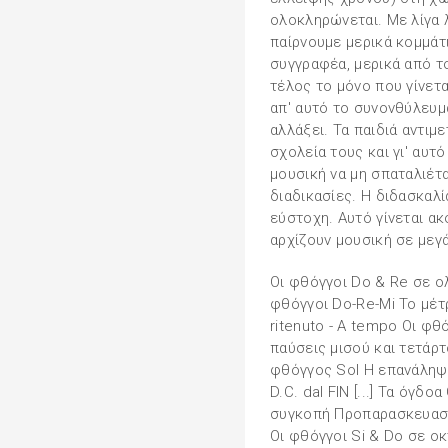
ολοκληρώνεται. Με λίγα λ
παίρνουμε μερικά κομμάτ
συγγραφέα, μερικά από τ
τέλος το μόνο που γίνετα
απ' αυτό το συνονθύλευμ
αλλάξει. Τα παιδιά αντι
σχολεία τους και γι' αυτ
μουσική να μη σπαταλιέτ
διαδικασίες. Η διδασκαλί
εύστοχη. Αυτό γίνεται ακ
αρχίζουν μουσική σε μεγά
Οι φθόγγοι Do & Re σε ολ
φθόγγοι Do-Re-Mi Το μέτρ
ritenuto - A tempo Οι φθ
παύσεις μισού και τετάρ
φθόγγος Sol Η επανάληψη
D.C. dal FIN [...] Τα όγδ
συγκοπή Προπαρασκευαστι
Οι φθόγγοι Si & Do σε ο