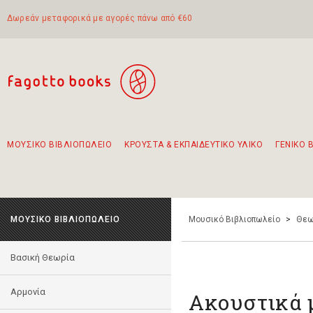
Δωρεάν μεταφορικά με αγορές πάνω από €60
ΜΟΥΣΙΚΟ ΒΙΒΛΙΟΠΩΛΕΙΟ
ΚΡΟΥΣΤΑ & ΕΚΠΑΙΔΕΥΤΙΚΟ ΥΛΙΚΟ
ΓΕΝΙΚΟ 
Προτάσεις - Σετ - Συνδυασμοί Βιβλίων
Πρωτότυποι Συνδυασμοί - Σετ δώρων για παιδιά
Για τα πρώτα μας βήματα στην κιθάρα
Το πιο διαδεδομένο σετ Boomwhackers
Περπατώντας στην παλιά πόλη της Λευκάδας
ΜΟΥΣΙΚΟ ΒΙΒΛΙΟΠΩΛΕΙΟ
Μουσικό Βιβλιοπωλείο
>
Θεω
Βασική Θεωρία
Αρμονία
Ακουστικά μ