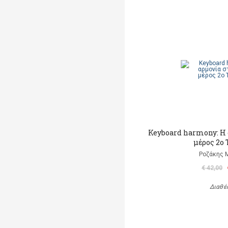
Keyboard harmony: Η 
μέρος 2ο 
Ροζάκης 
€ 42,00
Διαθέ