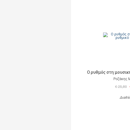
Ο ρυθμός στη μουσική
Ροζάκης 
€ 25,80
Διαθέ