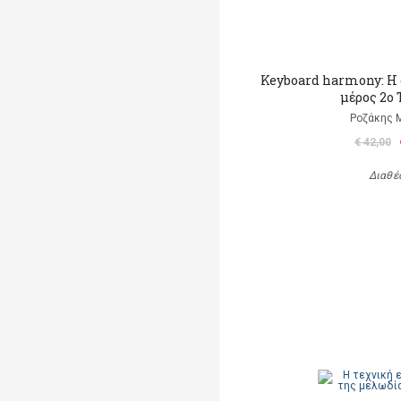
Keyboard harmony: Η 
μέρος 2ο 
Ροζάκης 
€ 42,00
Διαθέ