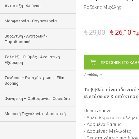
Αντίστιξη - Φούγκα
Ροζάκης Μιχάλης
Μορφολογία - Οργανολογία
€ 29,00
€ 26,10
Τι
Bυζαντινή - Ανατολική-
Παραδοσιακή
Σολφέζ – Ρυθμός - Ακουστική
Εξάσκηση
ΠΡΟΣΘΗΚΗ ΣΤΟ ΚΑΛ
Διαθέσιμο
Σύνθεση – Ενορχήστρωση - Film
Scoring
Το βιβλίο είναι ιδανικ
εξετάσεων & απόκτηση
Φωνητική – Ορθοφωνία - Χορωδία
Περιεχόμενα:
Μουσική Τεχνολογία - Ακουστική
- Απλά θέματα κατάλληλα
- Δοσμένα Βάσιμα
- Δοσμένες Μελωδίες
- Θέματα κάπως πιο δύσκ