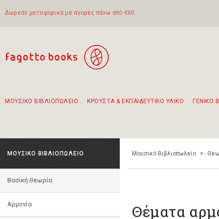
Δωρεάν μεταφορικά με αγορές πάνω από €60
ΜΟΥΣΙΚΟ ΒΙΒΛΙΟΠΩΛΕΙΟ
ΚΡΟΥΣΤΑ & ΕΚΠΑΙΔΕΥΤΙΚΟ ΥΛΙΚΟ
ΓΕΝΙΚΟ 
Προτάσεις - Σετ - Συνδυασμοί Βιβλίων
Πρωτότυποι Συνδυασμοί - Σετ δώρων για παιδιά
Για τα πρώτα μας βήματα στην κιθάρα
Το πιο διαδεδομένο σετ Boomwhackers
Περπατώντας στην παλιά πόλη της Λευκάδας
ΜΟΥΣΙΚΟ ΒΙΒΛΙΟΠΩΛΕΙΟ
Μουσικό Βιβλιοπωλείο
>
Θεω
Βασική Θεωρία
Αρμονία
Θέματα αρμ