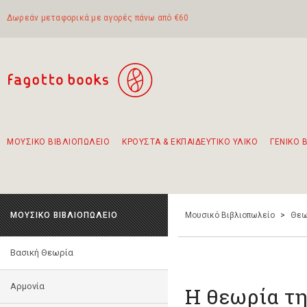
Δωρεάν μεταφορικά με αγορές πάνω από €60
ΜΟΥΣΙΚΟ ΒΙΒΛΙΟΠΩΛΕΙΟ
ΚΡΟΥΣΤΑ & ΕΚΠΑΙΔΕΥΤΙΚΟ ΥΛΙΚΟ
ΓΕΝΙΚΟ 
Προτάσεις - Σετ - Συνδυασμοί Βιβλίων
Πρωτότυποι Συνδυασμοί - Σετ δώρων για παιδιά
Για τα πρώτα μας βήματα στην κιθάρα
Το πιο διαδεδομένο σετ Boomwhackers
Περπατώντας στην παλιά πόλη της Λευκάδας
ΜΟΥΣΙΚΟ ΒΙΒΛΙΟΠΩΛΕΙΟ
Μουσικό Βιβλιοπωλείο
>
Θεω
Βασική Θεωρία
Αρμονία
Η θεωρία τ