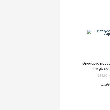
Θησαυρός μουσ
Πυργιώτης
€ 35,00
Διαθέ