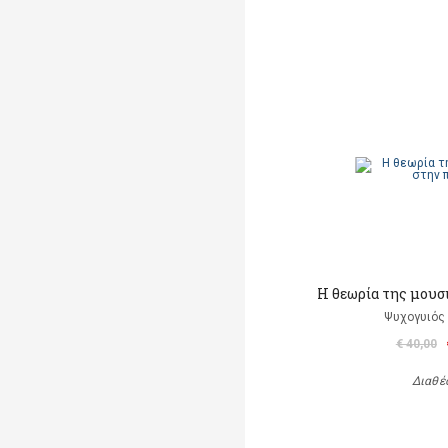
Η θεωρία της μουσ
Ψυχογυιός
€ 40,00
Διαθέ