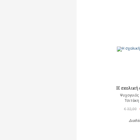
Η σχολική
Ψυχογυιός
Τσιτάκη
€ 32,00
Διαθέ