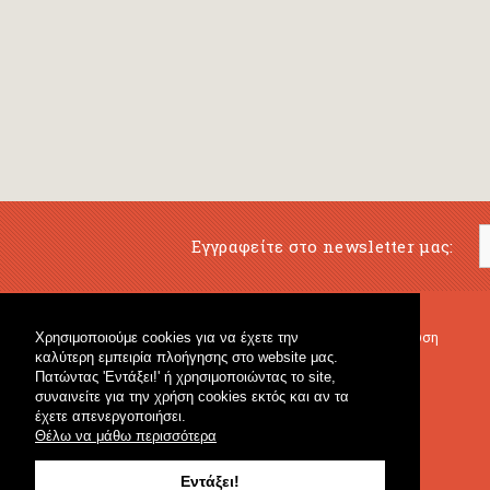
Εγγραφείτε στο newsletter μας:
Χρησιμοποιούμε cookies για να έχετε την
Μουσικό Βιβλιοπωλείο
Μουσική Εκπαίδευση
καλύτερη εμπειρία πλοήγησης στο website μας.
Κρουστά & Εκπαιδευτικό Υλικό
Fagotto Blog
Πατώντας 'Εντάξει!' ή χρησιμοποιώντας το site,
Γενικό Βιβλιοπωλείο
συναινείτε για την χρήση cookies εκτός και αν τα
έχετε απενεργοποιήσει.
Θέλω να μάθω περισσότερα
Εντάξει!