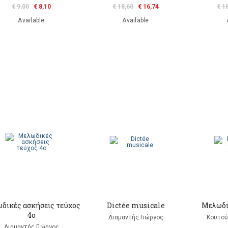
€ 9,00
€ 8,10
€ 18,60
€ 16,74
€ 1
Available
Available
δικές ασκήσεις τεύχος
Dictée musicale
Μελωδι
4ο
Διαμαντής Γιώργος
Κουτού
Διαμαντής Γιώργος