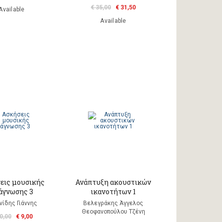
€ 35,00
€ 31,50
Available
Available
εις μουσικής
Ανάπτυξη ακουστικών
άγνωσης 3
ικανοτήτων 1
νίδης Γιάννης
Βελεγράκης Άγγελος
Θεοφανοπούλου Τζένη
0,00
€ 9,00