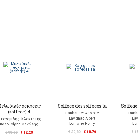
ελωδικές ασκήσεις
Solfege des solfeges 1a
Solfege 
(solfege) 4
Danhauser Adolphe
Danh
Lavignac Albert
Lav
ικονομίδης Φιλοκτήτης
Lemoine Henry
Le
Καλομοίρης Μανώλης
€ 20,80
€ 18,70
€ 1
€ 13,60
€ 12,20