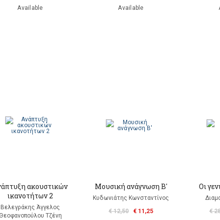
Available
Available
νάπτυξη ακουστικών
Μουσική ανάγνωση Β'
Οι γεν
ικανοτήτων 2
Κυδωνιάτης Κωνσταντίνος
Διαμ
Βελεγράκης Άγγελος
€ 12,50
€ 11,25
€ 2
Θεοφανοπούλου Τζένη