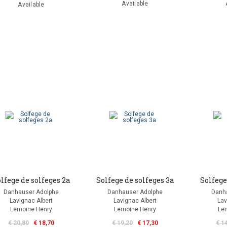
Available
Available
lfege de solfeges 2a
Solfege de solfeges 3a
Solfege
Danhauser Adolphe
Danhauser Adolphe
Danh
Lavignac Albert
Lavignac Albert
Lav
Lemoine Henry
Lemoine Henry
Le
€ 20,80
€ 18,70
€ 19,20
€ 17,30
€ 1