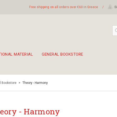
Free shipping on all orders over €60 in Greece
/
Si
TIONAL MATERIAL
GENERAL BOOKSTORE
embetika
 hand drum 45cm
l Bookstore
>
Theory - Harmony
eory - Harmony