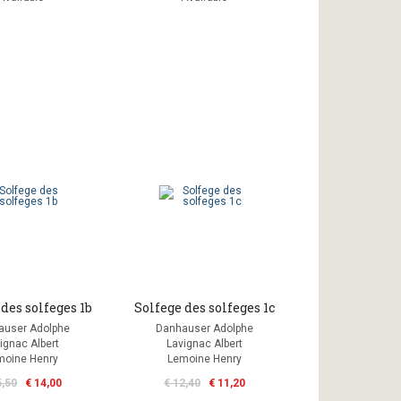
des solfeges 1b
Solfege des solfeges 1c
auser Adolphe
Danhauser Adolphe
ignac Albert
Lavignac Albert
moine Henry
Lemoine Henry
5,50
€ 14,00
€ 12,40
€ 11,20