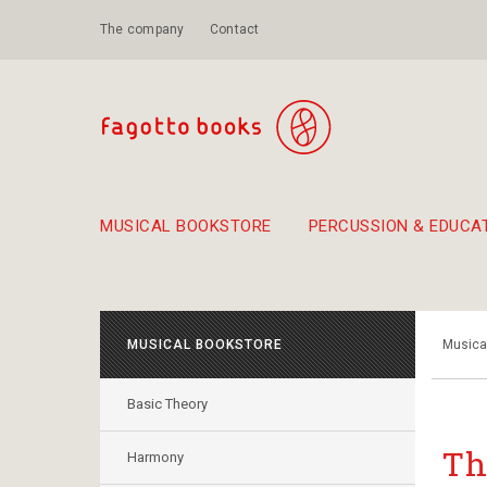
The company
Contact
MUSICAL BOOKSTORE
PERCUSSION & EDUCA
Suggestions - Sets - Book Combinations
Educational material for exercise in rhythm
Unique combinations - Gift Sets for Kids
Smirneika and pireotika r
Hand-crafted
Α Walk through Lefkada's old town
MUSICAL BOOKSTORE
Musica
Basic Theory
Th
Harmony