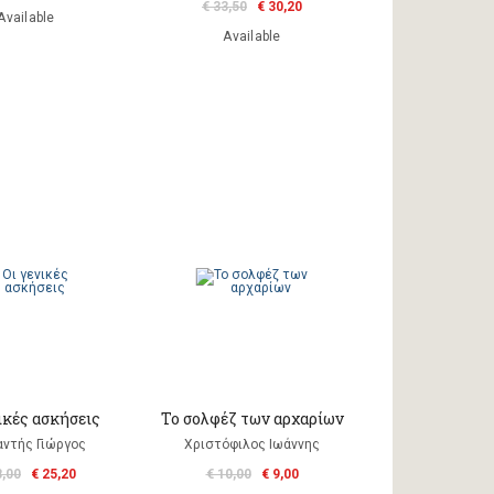
€ 33,50
€ 30,20
Available
Available
ικές ασκήσεις
Το σολφέζ των αρχαρίων
αντής Γιώργος
Χριστόφιλος Ιωάννης
8,00
€ 25,20
€ 10,00
€ 9,00