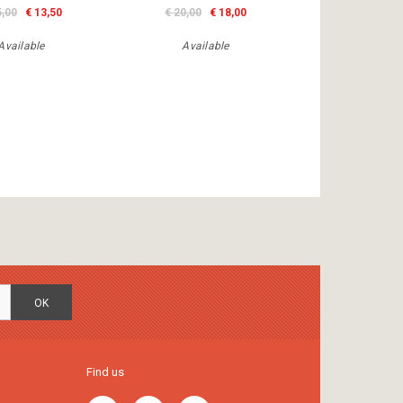
5,00
€ 13,50
€ 20,00
€ 18,00
Available
Available
OK
Find us