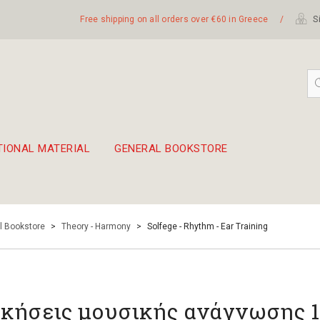
Free shipping on all orders over €60 in Greece
/
Si
TIONAL MATERIAL
GENERAL BOOKSTORE
embetika
 hand drum 45cm
l Bookstore
>
Theory - Harmony
>
Solfege - Rhythm - Ear Training
κήσεις μουσικής ανάγνωσης 1