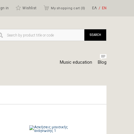
gn in
Wishlist
ΕΛ
ΕΝ
My shopping cart (
0
)
SEARCH
Music education
Blog