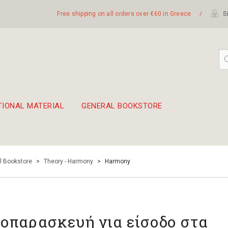
Free shipping on all orders over €60 in Greece
/
Si
TIONAL MATERIAL
GENERAL BOOKSTORE
embetika
 hand drum 45cm
l Bookstore
>
Theory - Harmony
>
Harmony
οπαρασκευή για είσοδο στα