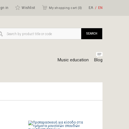
gn in
Wishlist
ΕΛ
ΕΝ
My shopping cart (
0
)
SEARCH
Music education
Blog