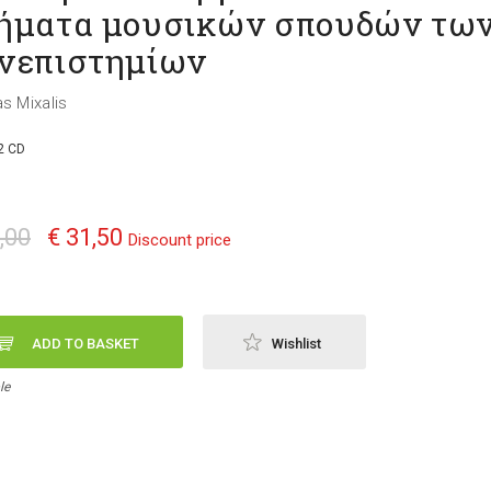
ήματα μουσικών σπουδών τω
νεπιστημίων
s Mixalis
2 CD
,00
€ 31,50
Discount price
ADD TO BASKET
Wishlist
le