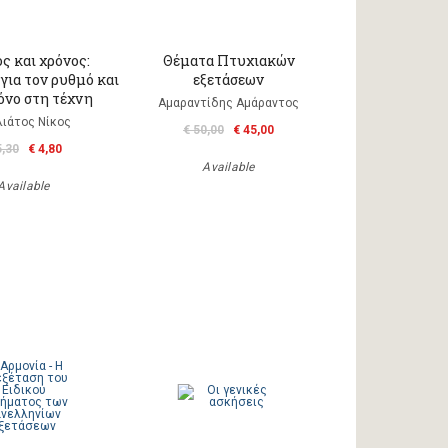
ς και χρόνος:
Θέματα Πτυχιακών
 για τον ρυθμό και
εξετάσεων
όνο στη τέχνη
Αμαραντίδης Αμάραντος
λιάτος Νίκος
€ 50,00
€ 45,00
5,30
€ 4,80
Available
Available