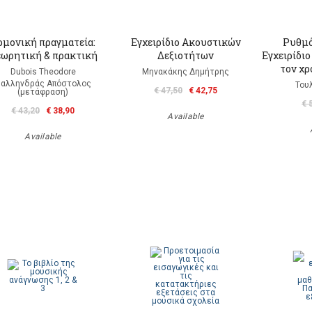
ρμονική πραγματεία:
Εγχειρίδιο Ακουστικών
Ρυθμό
ωρητική & πρακτική
Δεξιοτήτων
Εγχειρίδιο
τον χρ
Dubois Theodore
Μηνακάκης Δημήτρης
αλληνδράς Απόστολος
Του
€ 47,50
€ 42,75
(μετάφραση)
€ 
€ 43,20
€ 38,90
Available
Available