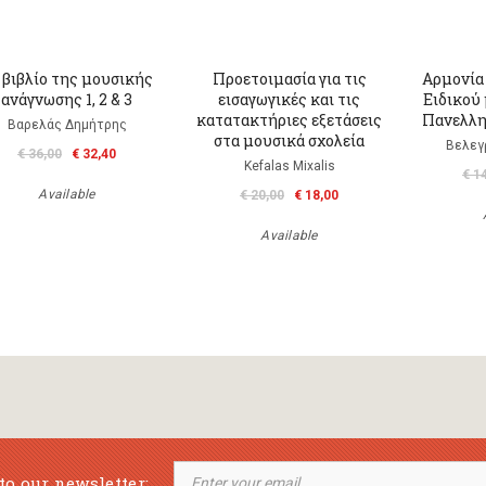
 βιβλίο της μουσικής
Προετοιμασία για τις
Αρμονία 
ανάγνωσης 1, 2 & 3
εισαγωγικές και τις
Ειδικού
κατατακτήριες εξετάσεις
Πανελλη
Βαρελάς Δημήτρης
στα μουσικά σχολεία
Βελεγ
€ 36,00
€ 32,40
Kefalas Mixalis
€ 1
Available
€ 20,00
€ 18,00
Available
to our newsletter: