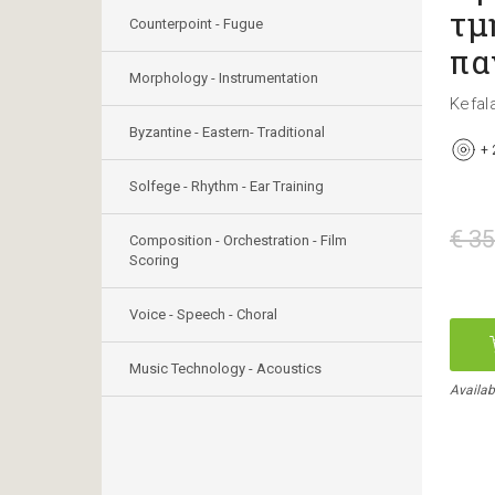
τμ
Counterpoint - Fugue
πα
Morphology - Instrumentation
Kefala
Byzantine - Eastern- Traditional
+
Solfege - Rhythm - Ear Training
€ 35
Composition - Orchestration - Film
Scoring
Voice - Speech - Choral
Music Technology - Acoustics
Availab