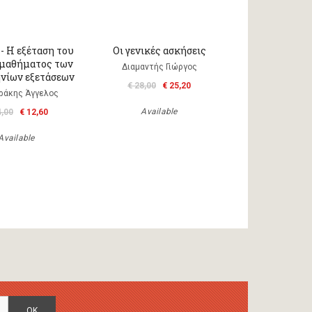
- Η εξέταση του
Οι γενικές ασκήσεις
 μαθήματος των
Διαμαντής Γιώργος
νίων εξετάσεων
€ 28,00
€ 25,20
ράκης Άγγελος
Available
4,00
€ 12,60
Available
OK