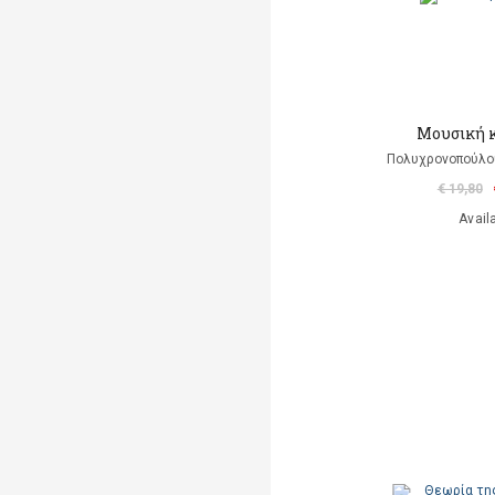
Μουσική 
Πολυχρονοπούλο
€ 19,80
Avail