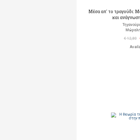
Μέσα απ' το τραγούδι: 
και ανάγνωση
Τηγανούρι
Μώραλη
€ 12,80
Avail