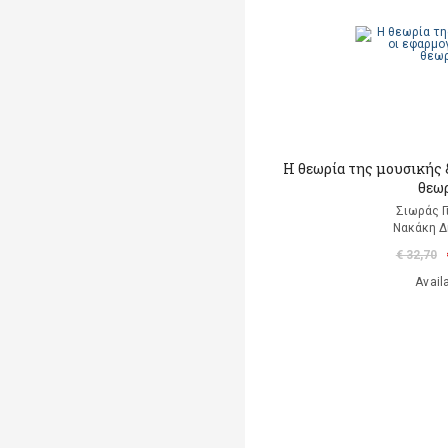
Η θεωρία της μουσικής &
θεω
Σιωράς Γ
Νακάκη 
€ 32,70
Avail