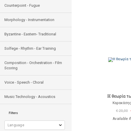
Counterpoint - Fugue
Morphology - Instrumentation
Byzantine - Eastern- Traditional
Solfege - Rhythm - Ear Training
Composition - Orchestration - Film
Scoring
Voice - Speech - Choral
Η θεωρία τ
Music Technology - Acoustics
Καρακάσης
€ 20,00
Filters
Available i