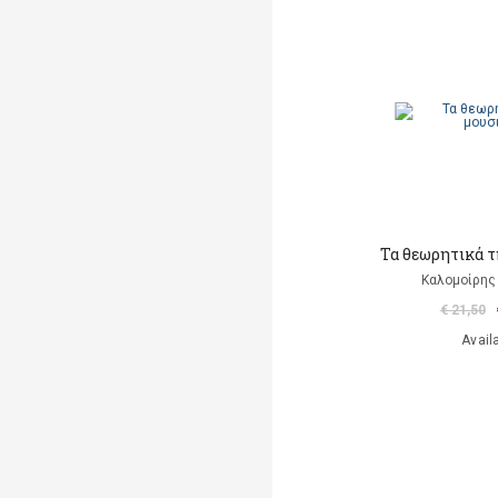
Τα θεωρητικά τ
Καλομοίρη
€ 21,50
Avail