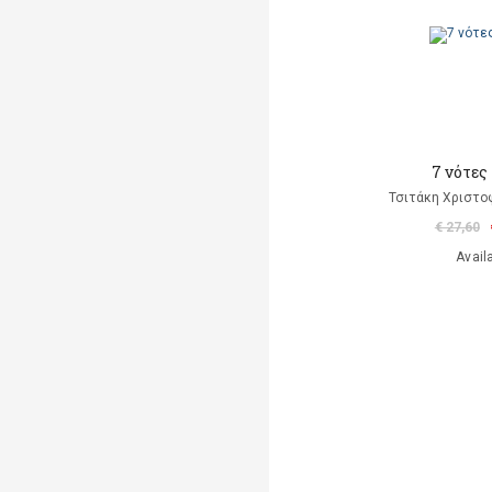
7 νότες
Τσιτάκη Χριστο
€ 27,60
Avail