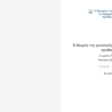
Η θεωρία της μουσικής
προθε
Σιωράς Γ
Νακάκη 
€ 32,70
Avail