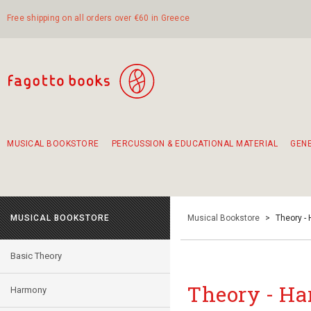
Free shipping on all orders over €60 in Greece
MUSICAL BOOKSTORE
PERCUSSION & EDUCATIONAL MATERIAL
GEN
Suggestions - Sets - Book Combinations
Educational material for exercise in rhythm
Unique combinations - Gift Sets for Kids
Smirneika and pireotika rembetika
Hand-crafted hand drum 45cm
Α Walk through Lefkada's old town
MUSICAL BOOKSTORE
Musical Bookstore
>
Theory -
Basic Theory
Theory - H
Harmony