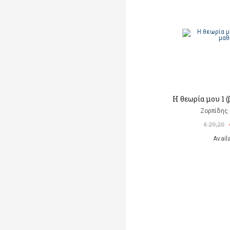
Η θεωρία μου 1 
Ζορπίδης 
€ 29,20
Avail