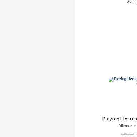
Avail
Playing I learn
Oikonomak
€ 15,00