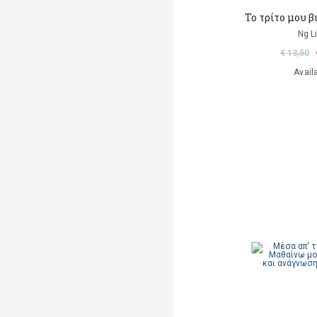
Το τρίτο μου β
Ng L
€ 13,50
Avail