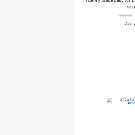
Theory Made Easy for Li
Ng L
€ 13,50
Avail