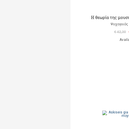
Η θεωρία της μουσ
Ψυχογυιός
€ 42,30
Avail