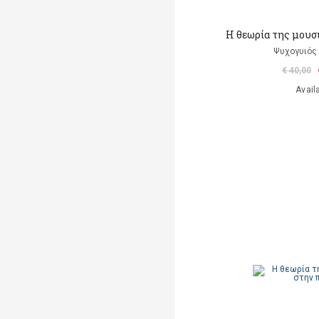
Η θεωρία της μουσ
Ψυχογυιός
€ 40,00
Avail