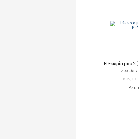
Η θεωρία μου 2 (
Ζορπίδης 
€ 29,20
Avail