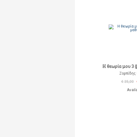
Η θεωρία μου 3 
Ζορπίδης 
€ 35,00
Avail