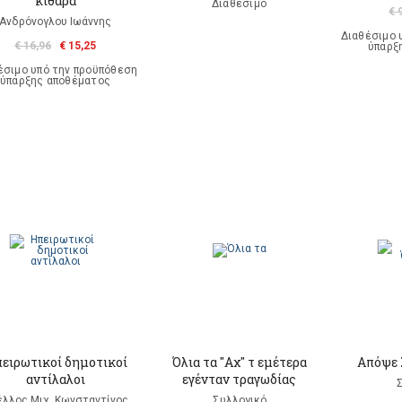
κιθάρα
Διαθέσιμο
€ 
Ανδρόνογλου Ιωάννης
Διαθέσιμο 
€ 16,96
€ 15,25
ύπαρξ
έσιμο υπό την προϋπόθεση
ύπαρξης αποθέματος
ειρωτικοί δημοτικοί
Όλια τα "Αχ" τ εμέτερα
Απόψε 
αντίλαλοι
εγένταν τραγωδίας
λλος Μιχ. Κωνσταντίνος
Συλλογικό