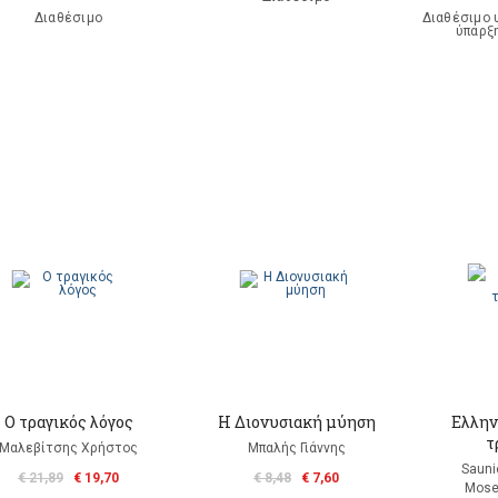
Διαθέσιμο
Διαθέσιμο 
ύπαρξ
Ο τραγικός λόγος
Η Διονυσιακή μύηση
Ελλην
τ
Μαλεβίτσης Χρήστος
Μπαλής Γιάννης
Sauni
€ 21,89
€ 19,70
€ 8,48
€ 7,60
Mose