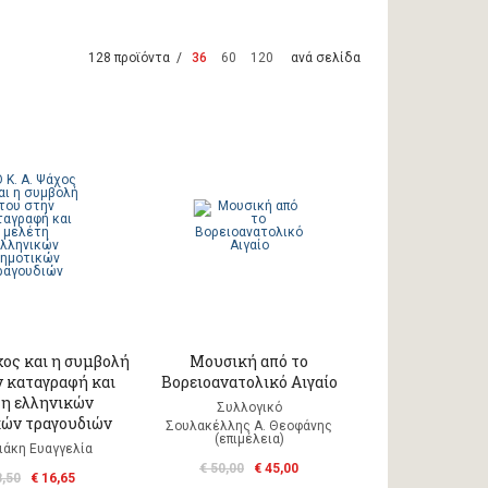
128 προϊόντα /
36
60
120
ανά σελίδα
χος και η συμβολή
Μουσική από το
ν καταγραφή και
Βορειοανατολικό Αιγαίο
τη ελληνικών
Συλλογικό
ών τραγουδιών
Σουλακέλλης Α. Θεοφάνης
(επιμέλεια)
ιάκη Ευαγγελία
€ 50,00
€ 45,00
8,50
€ 16,65