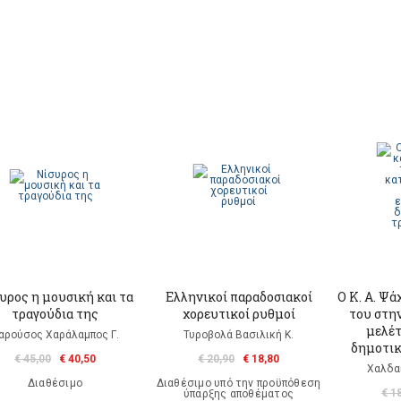
υρος η μουσική και τα
Ελληνικοί παραδοσιακοί
Ο Κ. Α. Ψά
τραγούδια της
χορευτικοί ρυθμοί
του στη
μελέ
αρούσος Χαράλαμπος Γ.
Τυροβολά Βασιλική Κ.
δημοτικ
€ 45,00
€ 40,50
€ 20,90
€ 18,80
Χαλδα
Διαθέσιμο
Διαθέσιμο υπό την προϋπόθεση
€ 1
ύπαρξης αποθέματος