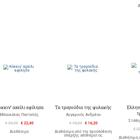
Δ
κκιν’ αχείλι εφίλησα
Τα τραγούδια της φυλακής
Ελλην
τ
Μπουκάλας Παντελής
Αυγερινός Ανδρέου
Στάθη
€ 24,90
€ 22,40
€ 18,00
€ 16,20
€ 3
Διαθέσιμο
Διαθέσιμο υπό την προϋπόθεση
ύπαρξης αποθέματος
Διαθέσιμο 