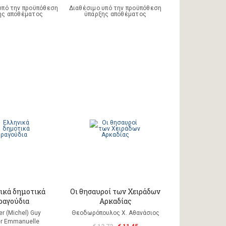
υπό την προϋπόθεση
Διαθέσιμο υπό την προϋπόθεση
ης αποθέματος
ύπαρξης αποθέματος
ικά δημοτικά
Οι θησαυροί των Χειράδων
ραγούδια
Αρκαδίας
er (Michel) Guy
Θεοδωρόπουλος Χ. Αθανάσιος
r Emmanuelle