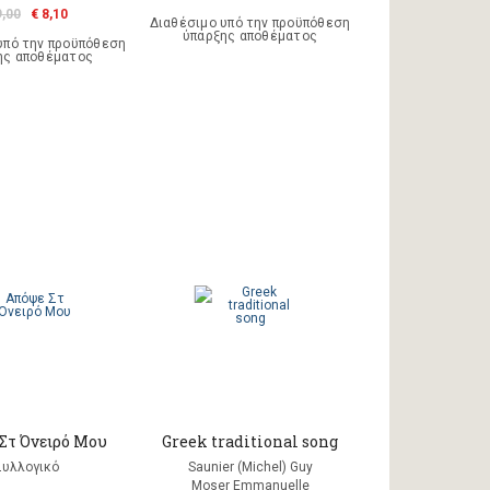
9,00
€ 8,10
Διαθέσιμο υπό την προϋπόθεση
ύπαρξης αποθέματος
υπό την προϋπόθεση
ης αποθέματος
Στ Όνειρό Μου
Greek traditional song
Συλλογικό
Saunier (Michel) Guy
Moser Emmanuelle