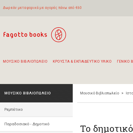
Δωρεάν μεταφορικά με αγορές πάνω από €60
ΜΟΥΣΙΚΟ ΒΙΒΛΙΟΠΩΛΕΙΟ
ΚΡΟΥΣΤΑ & ΕΚΠΑΙΔΕΥΤΙΚΟ ΥΛΙΚΟ
ΓΕΝΙΚΟ 
Προτάσεις - Σετ - Συνδυασμοί Βιβλίων
Πρωτότυποι Συνδυασμοί - Σετ δώρων για παιδιά
Για τα πρώτα μας βήματα στην κιθάρα
Το πιο διαδεδομένο σετ Boomwhackers
Περπατώντας στην παλιά πόλη της Λευκάδας
ΜΟΥΣΙΚΟ ΒΙΒΛΙΟΠΩΛΕΙΟ
Μουσικό Βιβλιοπωλείο
>
Ιστο
Ρεμπέτικο
Παραδοσιακό - Δημοτικό
Το δημοτικό