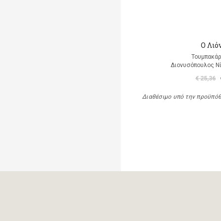
Ο Λιό
Τουμπακάρ
Διονυσόπουλος Νί
€ 25,36
Διαθέσιμο υπό την προϋπό