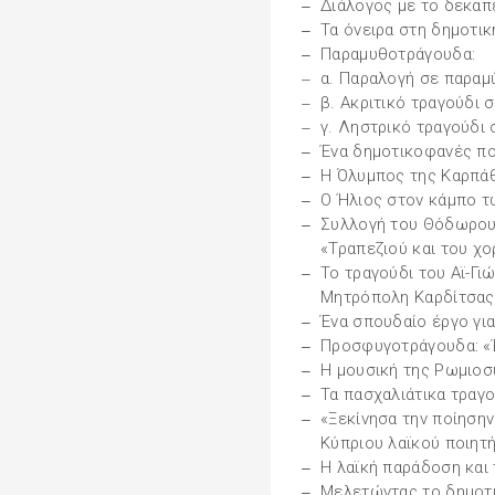
Διάλογος με το δεκαπ
Τα όνειρα στη δημοτικ
Παραμυθοτράγουδα:
α. Παραλογή σε παραμ
β. Ακριτικό τραγούδι σ
γ. Ληστρικό τραγούδι 
Ένα δημοτικοφανές π
Η Όλυμπος της Καρπάθ
Ο Ήλιος στον κάμπο 
Συλλογή του Θόδωρου 
«Τραπεζιού και του χ
Το τραγούδι του Αϊ-Γι
Μητρόπολη Καρδίτσας
Ένα σπουδαίο έργο για
Προσφυγοτράγουδα: «Έχ
Η μουσική της Ρωμιοσ
Τα πασχαλιάτικα τραγ
«Ξεκίνησα την ποίησην
Κύπριου λαϊκού ποιητ
Η λαϊκή παράδοση και 
Μελετώντας το δημοτι