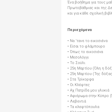
Ένα βοήθημα για τους μα
Πρωτοβάθμιας και της Δ
και για κάθε σχολική βιβ
Περιεχόμενα
• Να ’τανε το εικοσιένα
• Είσαι το φλάμπουρο
• Όπως το εικοσιένα
• Μεσολόγγι
• Το Σούλι
• 25η Μαρτίου (Όλη η δόξ
• 25η Μαρτίου (Της δόξας
• Στα Τρίκορφα
• Οι Κλέφτες
• Αχ Πατρίδα μου γλυκιά
• Αφιέρωμα στην Κύπρο (
• Λεβεντιά
• Τα κλεφτόπουλα