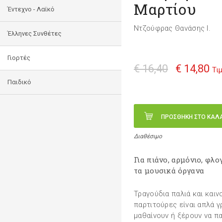
Μαρτίου
Έντεχνο - Λαϊκό
Ντζούφρας Θανάσης Ι.
Έλληνες Συνθέτες
Γιορτές
€ 16,40
€ 14,80
Τι
Παιδικό
ΠΡΟΣΘΗΚΗ ΣΤΟ ΚΑΛ
Διαθέσιμο
Για πιάνο, αρμόνιο, φλ
τα μουσικά όργανα
Τραγούδια παλιά και καινο
παρτιτούρες είναι απλά γ
μαθαίνουν ή ξέρουν να π