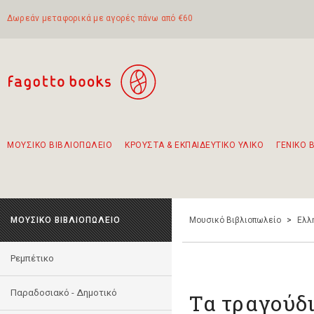
Δωρεάν μεταφορικά με αγορές πάνω από €60
ΜΟΥΣΙΚΟ ΒΙΒΛΙΟΠΩΛΕΙΟ
ΚΡΟΥΣΤΑ & ΕΚΠΑΙΔΕΥΤΙΚΟ ΥΛΙΚΟ
ΓΕΝΙΚΟ 
Προτάσεις - Σετ - Συνδυασμοί Βιβλίων
Πρωτότυποι Συνδυασμοί - Σετ δώρων για παιδιά
Για τα πρώτα μας βήματα στην κιθάρα
Το πιο διαδεδομένο σετ Boomwhackers
Περπατώντας στην παλιά πόλη της Λευκάδας
ΜΟΥΣΙΚΟ ΒΙΒΛΙΟΠΩΛΕΙΟ
Μουσικό Βιβλιοπωλείο
>
Ελλ
Ρεμπέτικο
Παραδοσιακό - Δημοτικό
Τα τραγούδι