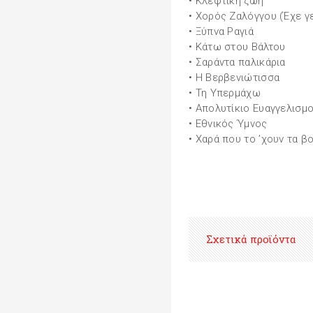
• Κλέφτικη ζωή
• Χορός Ζαλόγγου (Έχε γ
• Ξύπνα Ραγιά
• Κάτω στου Βάλτου
• Σαράντα παλικάρια
• Η Βερβενιώτισσα
• Τη Υπερμάχω
• Απολυτίκιο Ευαγγελισμ
• Εθνικός Ύμνος
• Χαρά που το ’χουν τα β
Σχετικά προϊόντα