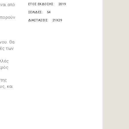
ναι από
ΕΤΟΣ ΕΚΔΟΣΗΣ
2019
ΣΕΛΙΔΕΣ
54
 μπορούν
ΔΙΑΣΤΑΣΕΙΣ
21X29
νου. Θα
υές των
λλές
κρός
 της
υς, και