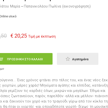
δάτου Μαρία
Παπανικολάου Πωλίνα (εικονογράφηση)
—
Online υλικό
,50
€ 20,25
Τιμή με έκπτωση
ΠΡΟΣΘΗΚΗ ΣΤΟ ΚΑΛΑΘΙ
Αγαπημένα
ιμο
ούγεννα... Ένας χρόνος φτάνει στο τέλος του, και ένας νέος ξεκ
 γιορτών, μέρες χαράς! Μηνύματα αγάπης και ελπίδας, κατάνυξη
λγία γεμίζουν τις καρδιές όλων, μικρών και μεγάλων. Έθιμα και
όσεις ζωντανεύουν, παρόν, παρελθόν -αλλά και μέλλον- πιάνοντ
ρι και ξεκινούν τον χορό και το τραγούδι γύρω από τον κύκλο τ
, τι θα ήταν οι γιορτές -και οποιαδήποτε γιορτή- δίχως τη μουσική