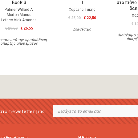
Book 3
1
στο πιάνο
δακ
Palmer Willard A.
Φαραζής Τάκης
Morton Manus
Χα
€ 25,00
€ 22,50
Lethco Vick Amanda
€ 1
€ 29,50
€ 26,55
Διαθέσιμο
Διαθέσιμο 
ύπαρξ
έσιμο υπό την προϋπόθεση
ύπαρξης αποθέματος
στο newsletter μας:
κή Εκπαίδευση
Η Εταιρία