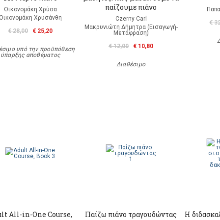
παίζουμε πιάνο
Οικονομάκη Χρύσα
Παπα
Οικονομάκη Χρυσάνθη
Czerny Carl
€ 3
Μακρυνιώτη Δήμητρα (Εισαγωγή-
€ 28,00
€ 25,20
Μετάφραση)
€ 12,00
€ 10,80
έσιμο υπό την προϋπόθεση
ύπαρξης αποθέματος
Διαθέσιμο
lt All-in-One Course,
Παίζω πιάνο τραγουδώντας
Η διδασκα