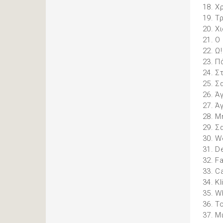
18. Χ
19. Τ
20. Χ
21. Ο
22. Ω
23. Π
24. Σ
25. Σ
26. Ά
27. Ά
28. Μ
29. Σ
30. W
31. D
32. F
33. Ca
34. K
35. W
36. Τ
37. Μ