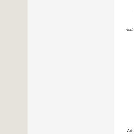
Διαθ
Adu