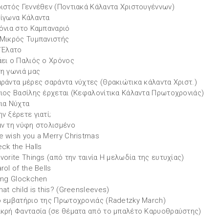
ριστός Γεννέθεν (Ποντιακά Κάλαντα Χριστουγέννων)
ρίγωνα Κάλαντα
ιόνια στο Καμπαναριό
 Μικρός Τυμπανιστής
! Έλατο
άει ο Παλιός ο Χρόνος
τη γωνιά μας
αράντα μέρες σαράντα νύχτες (Θρακιώτικα κάλαντα Χριστ.)
γιος Βασίλης έρχεται (Κεφαλονίτικα Κάλαντα Πρωτοχρονιάς)
για Νύχτα
ην ξέρετε γιατί;
αν τη νύφη στολισμένο
e wish you a Merry Christmas
eck the Halls
avorite Things (από την ταινία Η μελωδία της ευτυχίας)
rol of the Bells​
ling Glockchen
hat child is this? (Greensleeves)
ο εμβατήριο της Πρωτοχρονιάς (Radetzky March)
ικρή Φαντασία (σε θέματα από το μπαλέτο Καρυοθραύστης)