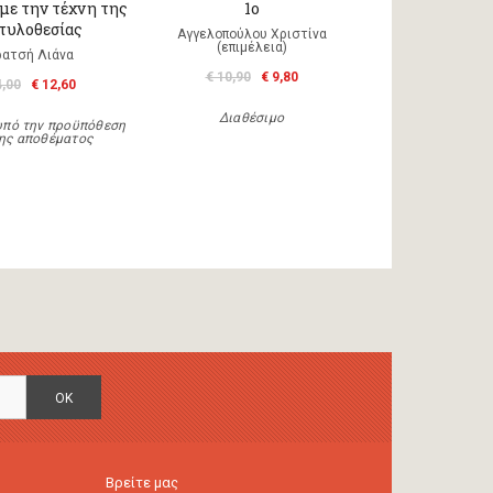
 με την τέχνη της
1ο
τυλοθεσίας
Αγγελοπούλου Χριστίνα
(επιμέλεια)
ρατσή Λιάνα
€ 10,90
€ 9,80
4,00
€ 12,60
Διαθέσιμο
υπό την προϋπόθεση
ης αποθέματος
OK
Βρείτε μας