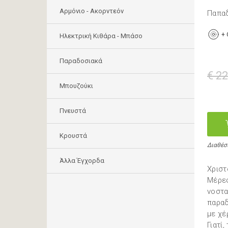
Αρμόνιο - Ακορντεόν
Παπα
+
Ηλεκτρική Κιθάρα - Μπάσο
Παραδοσιακά
€ 22
Μπουζούκι
Πνευστά
Κρουστά
Διαθέσ
Άλλα Έγχορδα
Χριστ
Μέρες
νοστα
παραδ
με χέ
Γιατί