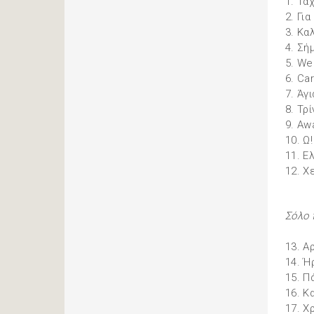
1. Τα
2. Γι
3. Κα
4. Σή
5. We
6. Car
7. Άγ
8. Τρ
9. Aw
10. Ω
11. Ε
12. Χ
Σόλο 
13. Α
14. Ή
15. Π
16. Κ
17. Χ