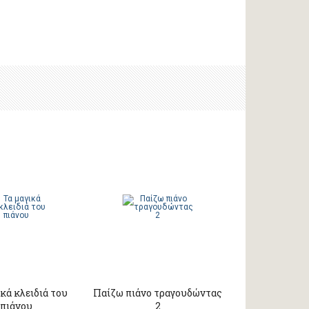
κά κλειδιά του
Παίζω πιάνο τραγουδώντας
πιάνου
2