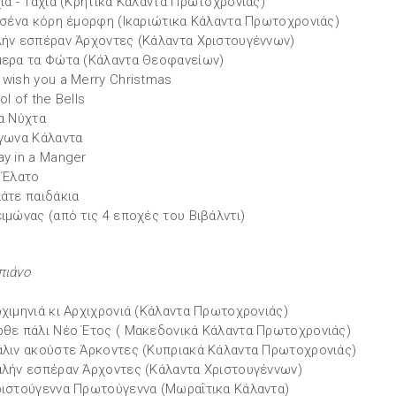
χιά - Ταχιά (Κρητικά Κάλαντα Πρωτοχρονιάς)
α σένα κόρη έμορφη (Ικαριώτικα Κάλαντα Πρωτοχρονιάς)
λήν εσπέραν Άρχοντες (Κάλαντα Χριστουγέννων)
μερα τα Φώτα (Κάλαντα Θεοφανείων)
 wish you a Merry Christmas
ol of the Bells
ια Νύχτα
ίγωνα Κάλαντα
ay in a Manger
! Έλατο
λάτε παιδάκια
ειμώνας (από τις 4 εποχές του Βιβάλντι)
πιάνο
ρχιμηνιά κι Αρχιχρονιά (Κάλαντα Πρωτοχρονιάς)
ρθε πάλι Νέο Έτος ( Μακεδονικά Κάλαντα Πρωτοχρονιάς)
άλιν ακούστε Άρκοντες (Κυπριακά Κάλαντα Πρωτοχρονιάς)
αλήν εσπέραν Άρχοντες (Κάλαντα Χριστουγέννων)
ριστούγεννα Πρωτούγεννα (Μωραΐτικα Κάλαντα)