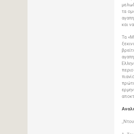
μελωδ
τα ομ
αγαπη
και ν
Τα «Μ
ξεκιν
βρείτ
αγαπη
Ελλην
περιο
πιανί
πρώτο
ερμην
αποκτ
Αναλυ
_Ντου