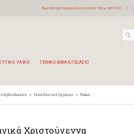
Δωρεάν μεταφορικά με αγορές πάνω από €60
/
ΕΥΤΙΚΟ ΥΛΙΚΟ
ΓΕΝΙΚΟ ΒΙΒΛΙΟΠΩΛΕΙΟ
 σετ Boomwhackers
πόλη της Λευκάδας
ό Βιβλιοπωλείο
>
Εκπαιδευτικά Οργάνων
>
Πιάνο
γικά Χριστούγεννα