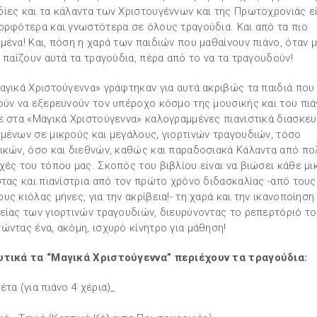
ίες και τα κάλαντα των Χριστουγέννων και της Πρωτοχρονιάς εί
ορφότερα και γνωστότερα σε όλους τραγούδια. Και από τα πιο
μένα! Και, πόση η χαρά των παιδιών που μαθαίνουν πιάνο, όταν
α παίζουν αυτά τα τραγούδια, πέρα από το να τα τραγουδούν!
αγικά Χριστούγεννα» γράφτηκαν για αυτά ακριβώς τα παιδιά που
ούν να εξερευνούν τον υπέροχο κόσμο της μουσικής και του πιά
ε στα «Μαγικά Χριστούγεννα» καλογραμμένες πιανιστικά διασκε
μένων σε μικρούς και μεγάλους, γιορτινών τραγουδιών, τόσο
ικών, όσο και διεθνών, καθώς και παραδοσιακά Κάλαντα από πο
χές του τόπου μας. Σκοπός του βιβλίου είναι να βιώσει κάθε μι
στας και πιανίστρια από τον πρώτο χρόνο διδασκαλίας -από τους
υς κιόλας μήνες, για την ακρίβεια!- τη χαρά και την ικανοποίηση
είας των γιορτινών τραγουδιών, διευρύνοντας το ρεπερτόριό το
ώντας ένα, ακόμη, ισχυρό κίνητρο για μάθηση!
τικά τα “Μαγικά Χριστούγεννα” περιέχουν τα τραγούδια:
έτα (για πιάνο 4 χέρια)_