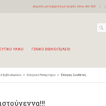
Δωρεάν μεταφορικά με αγορές πάνω από €60
/
ΕΥΤΙΚΟ ΥΛΙΚΟ
ΓΕΝΙΚΟ ΒΙΒΛΙΟΠΩΛΕΙΟ
 σετ Boomwhackers
πόλη της Λευκάδας
ό Βιβλιοπωλείο
>
Ελληνικό Ρεπερτόριο
>
Έλληνες Συνθέτες
ιστούγεννα!!!