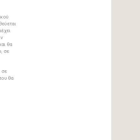
ικού
θεύεται
ιέχει
εν
και θα
ο, σε
α σε
 που θα