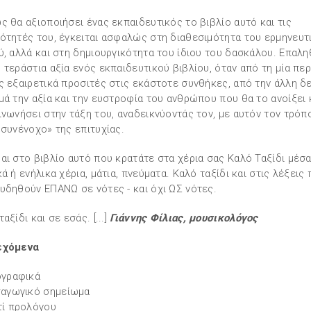
ς θα αξιοποιήσει ένας εκπαιδευτικός το βιβλίο αυτό και τις
ότητές του, έγκειται ασφαλώς στη διαθεσιμότητα του ερμηνευτ
ύ, αλλά και στη δημιουργικότητα του ίδιου του δασκάλου. Επαλη
 τεράστια αξία ενός εκπαιδευτικού βιβλίου, όταν από τη μία περ
ς εξαιρετικά προσιτές στις εκάστοτε συνθήκες, από την άλλη δ
μά την αξία και την ευστροφία του ανθρώπου που θα το ανοίξει 
ινωνήσει στην τάξη του, αναδεικνύοντάς τον, με αυτόν τον τρόπ
«συνένοχο» της επιτυχίας.
αι στο βιβλίο αυτό που κρατάτε στα χέρια σας Καλό Ταξίδι μέσ
κά ή ενήλικα χέρια, μάτια, πνεύματα. Καλό ταξίδι και στις λέξεις
υδηθούν ΕΠΑΝΩ σε νότες - και όχι ΩΣ νότες.
αξίδι και σε εσάς. [...]
Γιάννης Φίλιας, μουσικολόγος
εχόμενα
ογραφικά
σαγωγικό σημείωμα
τί προλόγου