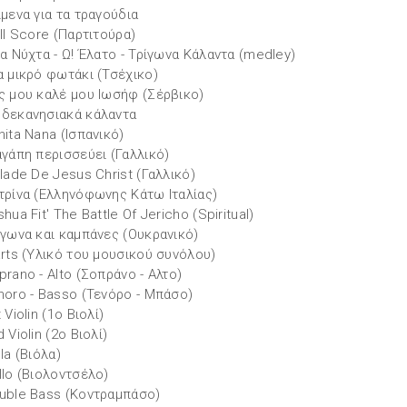
ίμενα για τα τραγούδια
ull Score (Παρτιτούρα)
ια Νύχτα - Ω! Έλατο - Τρίγωνα Κάλαντα (medley)
α μικρό φωτάκι (Τσέχικο)
ς μου καλέ μου Ιωσήφ (Σέρβικο)
δεκανησιακά κάλαντα
nita Nana (Ισπανικό)
αγάπη περισσεύει (Γαλλικό)
llade De Jesus Christ (Γαλλικό)
τρίνα (Ελληνόφωνης Κάτω Ιταλίας)
hua Fit' The Battle Of Jericho (Spiritual)
ίγωνα και καμπάνες (Ουκρανικό)
arts (Υλικό του μουσικού συνόλου)
prano - Alto (Σοπράνο - Αλτο)
noro - Basso (Τενόρο - Μπάσο)
 Violin (1ο Βιολί)
 Violin (2ο Βιολί)
la (Βιόλα)
llo (Βιολοντσέλο)
uble Bass (Κοντραμπάσο)