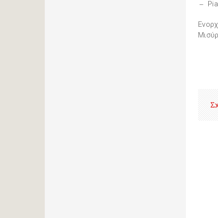
Pi
Ενορχ
Μισύ
Σ