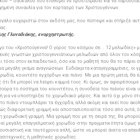
κού – δασκάλου που επιθυμεί να προετοιμάσει και να παρουσιάσ
χημένη συναυλία για τον εορτασμό των Χριστουγέννων.
εγάλο ευχαριστώ στον εκδότη μας, που πίστεψε και στήριξε αυτ
μας.
ης Γλυναδιάκης, ενορχηστρωτής.
γο του «Χριστούγεννα! Ο γύρος του κόσμου σε... 12 μελωδίες» μ
ευές γνωστών χριστουγεννιάτικων μελωδιών από όλον τον κόσ
ι τόσο στον εκπαιδευτικό, όσο και το μαθητή που θα το πάρει σ
μια μεγάλη γκάμα αναγνώσεων. Ευδιάκριτα καταγεγραμμένες, οι 
ορωδία, κουιντέτο εγχόρδων και πιάνο. Με μια πρώτη ματιά, θα 
ς ότι δε μπορεί να λείψει καμμιά τους. Κι όμως, αν αφαιρέσουμε
τούρα το σύστημα του κουιντέτου, η συνοδεία του πιάνου είναι 
ή για να υποστηρίξει το χορωδιακό μέρος. Και αυτό όχι μόνο στ
το πιάνο ντουμπλάρει τα έγχορδα, αλλά ακόμη και εκεί που ακο
ώς διαφορετική γραμμή και αποστασιοποιείται τόσο από αυτά, ό
η χορωδιακή γραμμή. Μια γραμμή που με τη σειρά της, θα μπορο
εί μεγάλη επαγγελματική χορωδία -στην πραγματικότητα όμως ε
ουσιαστική και ταυτόχρονα απλή, ώστε να μπορεί άνετα να απευ
ασιτεχνικές, ή μαθητικές χορωδίες.