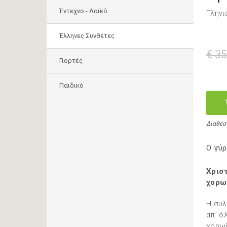
Έντεχνο - Λαϊκό
Γληνι
Έλληνες Συνθέτες
€ 35
Γιορτές
Παιδικό
Διαθέσ
Ο γύρ
Χριστ
χορωδ
Η συλ
απ’ ό
χορωδ