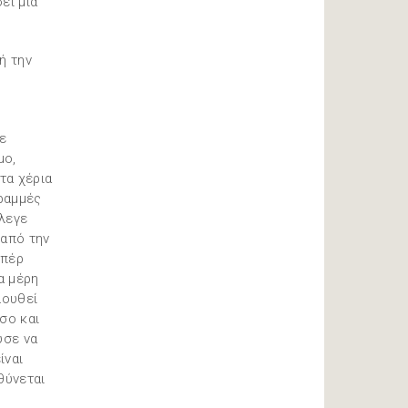
ει μια
ή την
ε
μο,
τα χέρια
γραμμές
έλεγε
 από την
υπέρ
α μέρη
λουθεί
σο και
ύσε να
ίναι
θύνεται