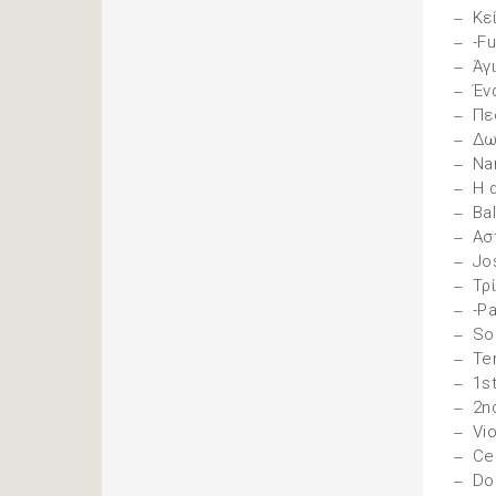
Κε
-F
Άγ
Έν
Πε
Δω
Na
Η 
Ba
Ασ
Jos
Τρ
-P
So
Te
1st
2nd
Vio
Ce
Do