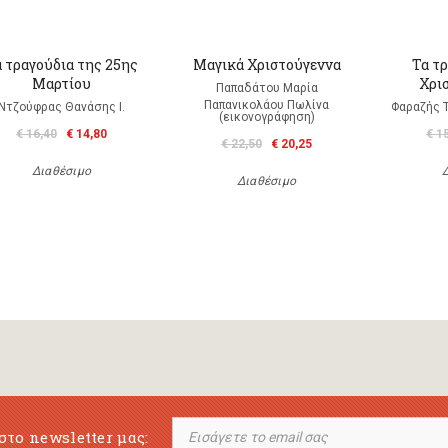
 τραγούδια της 25ης
Μαγικά Χριστούγεννα
Τα τ
Μαρτίου
Χρι
Παπαδάτου Μαρία
Παπανικολάου Πωλίνα
Ντζούφρας Θανάσης Ι.
Φαραζής 
(εικονογράφηση)
€ 16,40
€ 14,80
€ 1
€ 22,50
€ 20,25
Διαθέσιμο
Διαθέσιμο
στο newsletter μας: