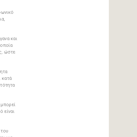
φωνικό
λα,
γανα και
 οποία
ς, ώστε
.
τητα
ι κατά
ατότητα
 μπορεί
ό είναι
 του