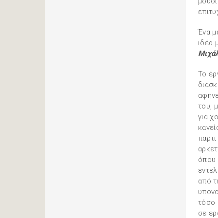
μουσι
επιτυ
Ένα μ
ιδέα 
Μιχάλ
Το έρ
διασκ
αφήνε
του, 
για χ
κανεί
παρτι
αρκετ
όπου 
εντελ
από τ
υπονο
τόσο 
σε ερ