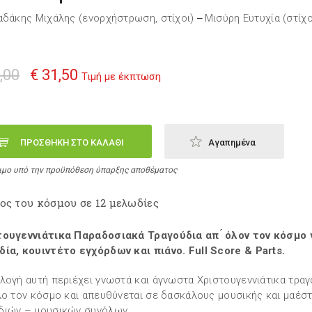
αδάκης Μιχάλης (ενορχήστρωση, στίχοι)
Μισύρη Ευτυχία (στίχο
—
,00
€ 31,50
Τιμή με έκπτωση
ΠΡΟΣΘΗΚΗ ΣΤΟ ΚΑΛΑΘΙ
Αγαπημένα
ιμο υπό την προϋπόθεση ύπαρξης αποθέματος
ος του κόσμου σε 12 μελωδίες
ουγεννιάτικα Παραδοσιακά Τραγούδια απ ́ όλον τον κόσμο 
ία, κουιντέτο εγχόρδων και πιάνο. Full Score & Parts.
λογή αυτή περιέχει γνωστά και άγνωστα Χριστουγεννιάτικα τραγ
λο τον κόσμο και απευθύνεται σε δασκάλους μουσικής και μαέσ
ιών – μουσικών συνόλων.