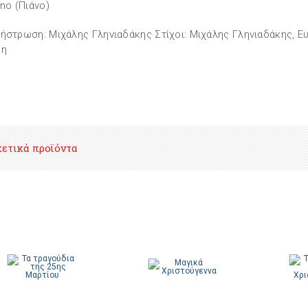
ano (Πιάνο)
ήστρωση: Μιχάλης Γληνιαδάκης Στίχοι: Μιχάλης Γληνιαδάκης, Ε
ρη
χετικά προϊόντα