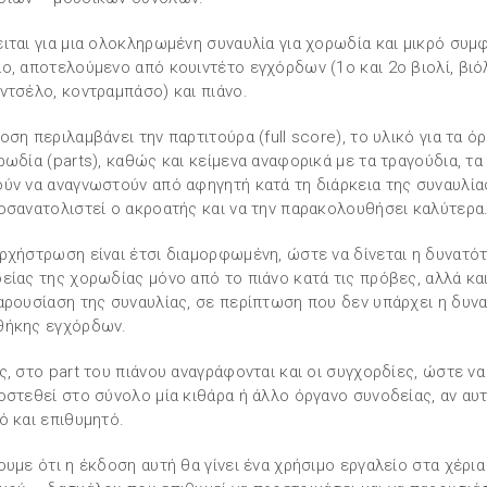
ιται για μια ολοκληρωμένη συναυλία για χορωδία και μικρό συμ
ο, αποτελούμενο από κουιντέτο εγχόρδων (1ο και 2ο βιολί, βιό
ντσέλο, κοντραμπάσο) και πιάνο.
οση περιλαμβάνει την παρτιτούρα (full score), το υλικό για τα όρ
ρωδία (parts), καθώς και κείμενα αναφορικά με τα τραγούδια, τα
ύν να αναγνωστούν από αφηγητή κατά τη διάρκεια της συναυλία
οσανατολιστεί ο ακροατής και να την παρακολουθήσει καλύτερα
ρχήστρωση είναι έτσι διαμορφωμένη, ώστε να δίνεται η δυνατό
είας της χορωδίας μόνο από το πιάνο κατά τις πρόβες, αλλά κα
αρουσίαση της συναυλίας, σε περίπτωση που δεν υπάρχει η δυν
θήκης εγχόρδων.
ς, στο part του πιάνου αναγράφονται και οι συγχορδίες, ώστε να
οστεθεί στο σύνολο μία κιθάρα ή άλλο όργανο συνοδείας, αν αυτ
ό και επιθυμητό.
ουμε ότι η έκδοση αυτή θα γίνει ένα χρήσιμο εργαλείο στα χέρια