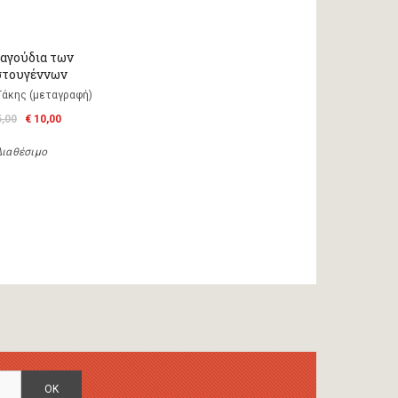
ραγούδια των
στουγέννων
Τάκης (μεταγραφή)
5,00
€ 10,00
Διαθέσιμο
OK