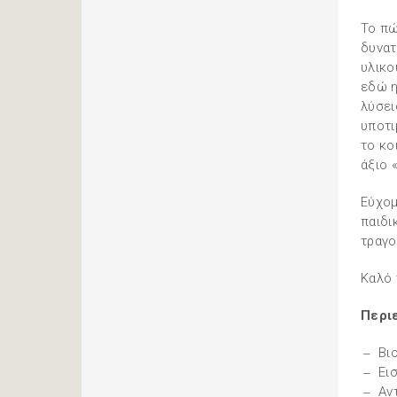
Το πώ
δυνατ
υλικο
εδώ η
λύσει
υποτι
το κο
άξιο 
Εύχομ
παιδι
τραγο
Καλό τ
Περι
Βι
Ει
Αν