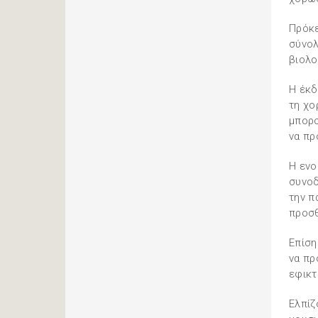
Πρόκε
σύνολ
βιολο
Η έκδ
τη χο
μπορο
να πρ
Η ενο
συνοδ
την π
προσ
Επίση
να πρ
εφικτ
Ελπίζ