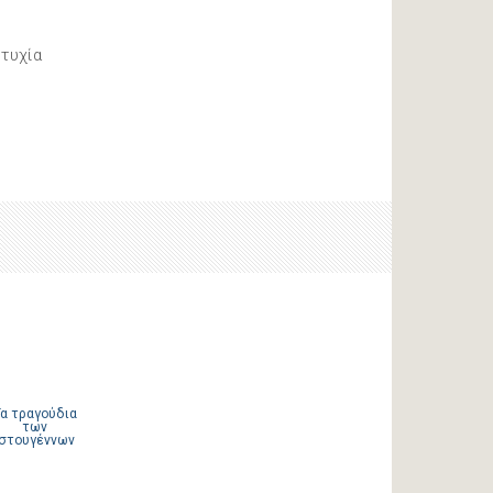
υτυχία