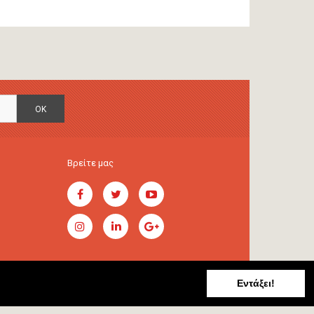
OK
Βρείτε μας
Εντάξει!
Handcrafted by
RADIAL