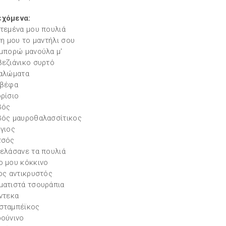
εχόμενα:
ητεμένα μου πουλιά
ννη μου το μαντήλι σου
 μπορώ μανούλα μ'
βεζιάνικο συρτό
μαλώματα
οβέφα
ορίσιο
βός
βός μαυροθαλασσίτικος
ργιος
τσός
γελάσανε τα πουλιά
ο μου κόκκινο
τος αντικρυστός
ματιστά τσουράπια
έντεκα
σταμπέϊκος
ρούνινο