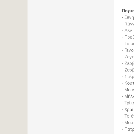
Περι
- Ξεν
- Γιά
- Δεν
- Πρε
- Τα 
- Γεν
- Ζαγ
- Ζερ
- Ζερ
- Στέ
- Κου
- Με 
- Μήλ
- Τρί
- Χρω
- Το 
- Μου
- Πατ