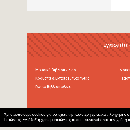
Εγγραφείτε 
Μουσικό Βιβλιοπωλείο
Μουσι
Κρουστά & Εκπαιδευτικό Υλικό
Fagot
Γενικό Βιβλιοπωλείο
Χρησιμοποιούμε cookies για να έχετε την καλύτερη εμπειρία πλοήγησης στ
Πατώντας 'Εντάξει!' ή χρησιμοποιώντας το site, συναινείτε για την χρήση 