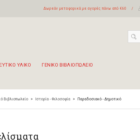
Δωρεάν μεταφορικά με αγορές πάνω από €60
/
ΕΥΤΙΚΟ ΥΛΙΚΟ
ΓΕΝΙΚΟ ΒΙΒΛΙΟΠΩΛΕΙΟ
 σετ Boomwhackers
πόλη της Λευκάδας
ό Βιβλιοπωλείο
>
Ιστορία - Φιλοσοφία
>
Παραδοσιακό - Δημοτικό
λίσματα