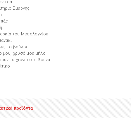
σνίτσα
ατήριο Σμύρνης
φτ
μπάς
έμ
ιορκία του Μεσολογγίου
πανάκι
λω, Τσιβούλω
ο μου, χρυσό μου μήλο
πουν τα χιόνια στα βουνά
είτικο
χετικά προϊόντα