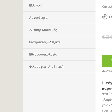
Ελληνική
Κωτσί
+
Αρχαιότητα
Δυτικής Μουσικής
€ 34
Βιογραφίες - Λεξικά
Εθνομουσικολογία
Φιλοσοφία - Αισθητική
Διαθέσ
Η τέ
παρα
στα "
κλαρί
γενικ
του τ