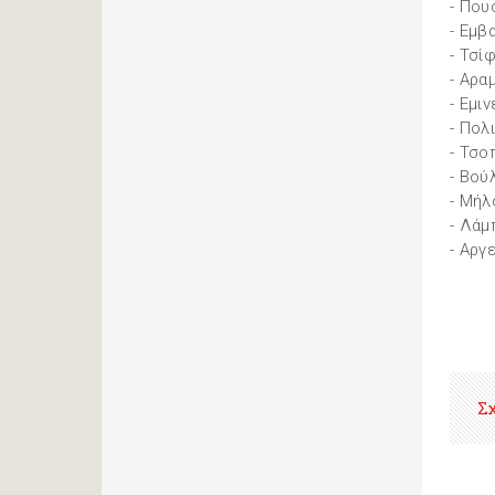
- Που
- Εμβ
- Τσί
- Αρα
- Εμιν
- Πολ
- Τσο
- Βού
- Μήλ
- Λάμ
- Αργ
Σ