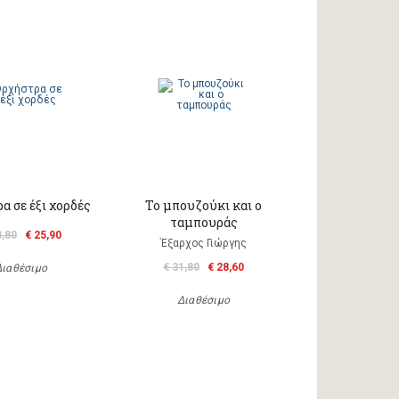
α σε έξι χορδές
Το μπουζούκι και ο
ταμπουράς
8,80
€ 25,90
Έξαρχος Γιώργης
€ 31,80
€ 28,60
Διαθέσιμο
Διαθέσιμο