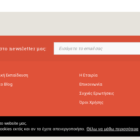
στο newsletter μας:
κή Εκπαίδευση
Η Εταιρία
to Blog
Επικοινωνία
Συχνές Ερωτήσεις
Όροι Χρήσης
ο website μας.
cookies εκτός και αν τα έχετε απενεργοποιήσει.
Θέλω να μάθω περισσότερα