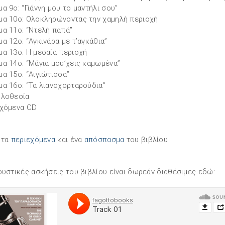
α 9ο: “Γιάννη μου το μαντήλι σου”
α 10ο: Ολοκληρώνοντας την χαμηλή περιοχή
α 11ο: “Ντελή παπά”
α 12ο: “Αγκινάρα με τ’αγκάθια”
α 13ο: Η μεσαία περιοχή
α 14ο: “Μάγια μου’χεις καμωμένα”
α 15ο: “Αιγιώτισσα”
α 16ο: “Τα λιανοχορταρούδια”
υλοθεσία
χόμενα CD
 τα
περιεχόμενα
και ένα
απόσπασμα
του βιβλίου
ουστικές ασκήσεις του βιβλίου είναι δωρεάν διαθέσιμες εδώ: