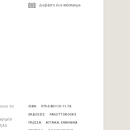
Διαβάστε ένα απόσπασμα
σουν το
ISBN
979-0-801151-11-7X
ΕΚΔΟΣΕΙΣ
FAGOTTOBOOKS
ωριμία
ΓΛΩΣΣΑ
ΑΓΓΛΙΚΑ, ΕΛΛΗΝΙΚΑ
ψηλό