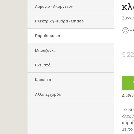
κλ
Αρμόνιο - Ακορντεόν
Βαγγ
Ηλεκτρική Κιθάρα - Μπάσο
+
Παραδοσιακά
Μπουζούκι
€ 22
Πνευστά
Κρουστά
Άλλα Έγχορδα
Διαθέσ
Το βι
κλαρί
παραδ
με το