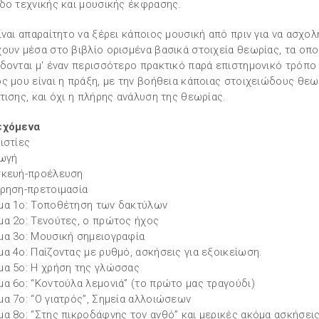
δο τεχνικής και μουσικής έκφρασης.
ίναι απαραίτητο να ξέρει κάποιος μουσική από πριν για να ασχολ
ουν μέσα στο βιβλίο ορισμένα βασικά στοιχεία θεωρίας, τα οπο
δονται μ' έναν περισσότερο πρακτικό παρά επιστημονικό τρόπο 
ς μου είναι η πράξη, με την βοήθεια κάποιας στοιχειώδους θεω
τισης, και όχι η πλήρης ανάλυση της θεωρίας.
εχόμενα
ιστίες
ωγή
σκευή-προέλευση
ρηση-πρετοιμασία
α 1ο: Τοποθέτηση των δακτύλων
α 2ο: Τενούτες, ο πρώτος ήχος
α 3ο: Μουσική σημειογραφία
α 4ο: Παίζοντας με ρυθμό, ασκήσεις για εξοικείωση.
α 5ο: Η χρήση της γλώσσας
α 6ο: “Κοντούλα λεμονιά” (το πρώτο μας τραγούδι)
α 7ο: “Ο γιατρός”, Σημεία αλλοιώσεων
α 8ο: “Στης πικροδάφνης τον ανθό” και μερικές ακόμα ασκήσει