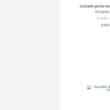
Leucade guida co
Κατηφόρη 
€ 15,00
Διαθέ