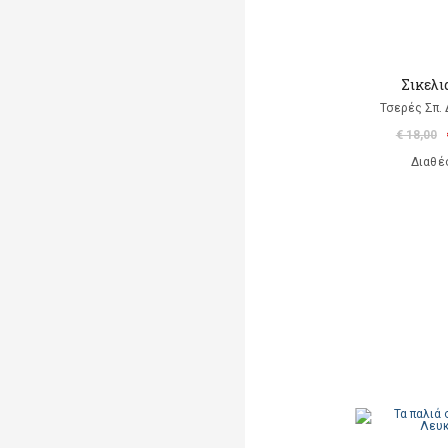
Σικελι
Τσερές Σπ.
€ 18,00
Διαθέ