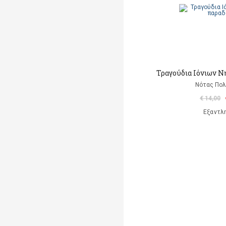
Τραγούδια Ιόνιων Ν
Νότας Πο
€ 14,00
Εξαντλ