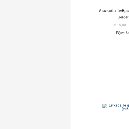
Λευκάδα, άνθρω
Berger 
€ 15,00
Εξαντλ