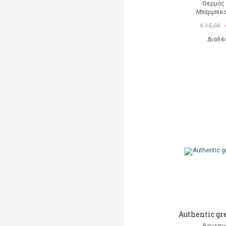
Θερμός 
Μπάρμπικα
€ 15,00
Διαθέ
Authentic gr