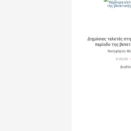
Δημόσιες τελετές στ
περίοδο της βενε
Νικηφόρου Αλί
€ 30,00
Διαθέ