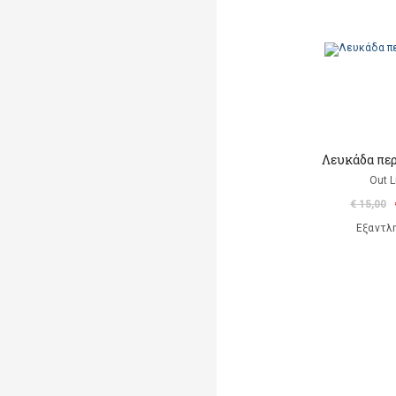
Λευκάδα πε
Out L
€ 15,00
Εξαντλ