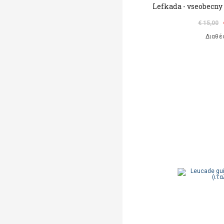
Lefkada - vseobecny
€ 15,00
Διαθέ