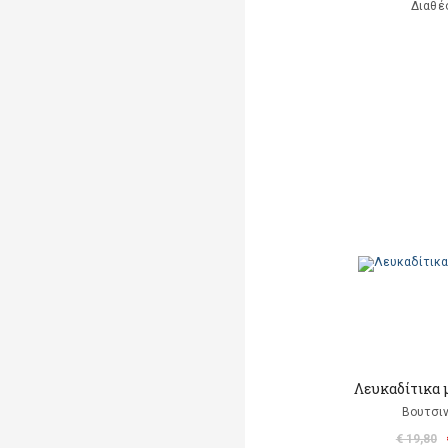
Διαθέ
Λευκαδίτικα 
Βουτσιν
€ 19,80