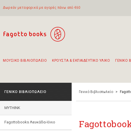
Δωρεάν μεταφορικά με αγορές πάνω από €60
ΜΟΥΣΙΚΟ ΒΙΒΛΙΟΠΩΛΕΙΟ
ΚΡΟΥΣΤΑ & ΕΚΠΑΙΔΕΥΤΙΚΟ ΥΛΙΚΟ
ΓΕΝΙΚΟ 
Προτάσεις - Σετ - Συνδυασμοί Βιβλίων
Πρωτότυποι Συνδυασμοί - Σετ δώρων για παιδιά
Για τα πρώτα μας βήματα στην κιθάρα
Το πιο διαδεδομένο σετ Boomwhackers
Περπατώντας στην παλιά πόλη της Λευκάδας
ΓΕΝΙΚΟ ΒΙΒΛΙΟΠΩΛΕΙΟ
Γενικό Βιβλιοπωλείο
>
Fagott
MYTHINK
Fagottoboo
Fagottobooks Λευκάδα-Ιόνιο