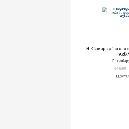
Η Κέρκυρα μέσα από π
Αχίλ
Πετσάλης 
€ 15,00
Εξαντλ