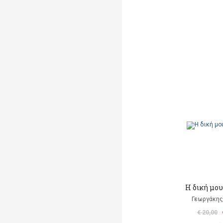
Η δική μο
Γεωργάκης 
€ 20,00