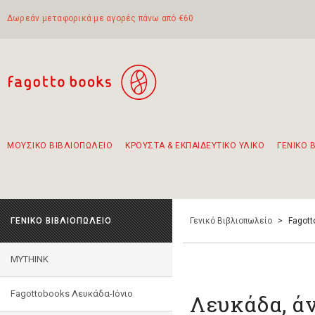
Δωρεάν μεταφορικά με αγορές πάνω από €60
ΜΟΥΣΙΚΟ ΒΙΒΛΙΟΠΩΛΕΙΟ
ΚΡΟΥΣΤΑ & ΕΚΠΑΙΔΕΥΤΙΚΟ ΥΛΙΚΟ
ΓΕΝΙΚΟ 
Προτάσεις - Σετ - Συνδυασμοί Βιβλίων
Πρωτότυποι Συνδυασμοί - Σετ δώρων για παιδιά
Για τα πρώτα μας βήματα στην κιθάρα
Το πιο διαδεδομένο σετ Boomwhackers
Περπατώντας στην παλιά πόλη της Λευκάδας
ΓΕΝΙΚΟ ΒΙΒΛΙΟΠΩΛΕΙΟ
Γενικό Βιβλιοπωλείο
>
Fagott
MYTHINK
Fagottobooks Λευκάδα-Ιόνιο
Λευκάδα, άν