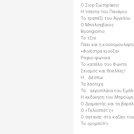
Ο Σιορ-Σωτηράκης
Η τσάντα του Πανάγου
Το τραπέζι του Άγγελου
Ο Μπολσεβίκος
Βuongiorno
Το τζίνι
Πάει και η κονσομουλαρί
«Φινέστρα κιούζα»
Ραφιο-φωνικά
Το καπέλο του Φώντα
Σεισμός και θύελλες!
Η… Δέσπω
Τα λάστιχα
Τα… αεροπλάνα του Έμπλ
Η εκδίκηση του Μπρούμη
Ο Διαμαντής και τα βαρέλ
Ο «Τελοσπέτ’ς»
Ο σατανάς στο καζάνι το
Το «ρομπόλ’»