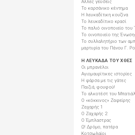
Άλλες γεύσεις
Το καρσάνικο κέντημα
Η λευκαδίτικη κουζίνα
Το λευκαδίτικο κρασί
Το παλιό οινοποιείο του
Το οινοποιείο της Ένωσ
To συλλαλητήριο των αμ
μαρτυρία του Πάνου Γ. Ρ
Η ΛΕΥΚΑΔΑ ΤΟΥ ΧΘΕΣ
Οι μπρανέλοι
Αγιομαυρίτικες ιστορίες
Η φάρσα με τις γάτες
Παιζιά, φουφού!
To αλκοτέστ του Mπατιά
Ο «κόκκινος» Ζαφείρης
Ζαχαρής 1
Ο Ζαχαρής 2
Ο Έμπλαστρας
Ω! Δρόμο, πατέρα
Κοτσωλαίοι