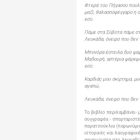
Φτερά του Πήγασου πουλι
μαζί, θαλασσοφέγγαρο η ο
εσύ.
Πάμε στα Σύβοτα πάμε στ
Λευκάδα, όνειρο που δεν 
Μπονόρα έστειλα δυο ψαρ
Μαδουρή, αστέρια ψάρεψαν
εσύ.
Καρδιάς μου σκίρτημα, μ
αγαπώ,
Λευκάδα, όνειρο που δεν 
Το βιβλίο περιλαμβάνει-
συγγραφέα - σπαρταριστέ
παρατσούκλια (παρωνύμια
ιστορικές και λαογραφικέ
αφιερώματα στο λευκαδίτ