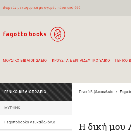
Δωρεάν μεταφορικά με αγορές πάνω από €60
ΜΟΥΣΙΚΟ ΒΙΒΛΙΟΠΩΛΕΙΟ
ΚΡΟΥΣΤΑ & ΕΚΠΑΙΔΕΥΤΙΚΟ ΥΛΙΚΟ
ΓΕΝΙΚΟ 
Προτάσεις - Σετ - Συνδυασμοί Βιβλίων
Πρωτότυποι Συνδυασμοί - Σετ δώρων για παιδιά
Για τα πρώτα μας βήματα στην κιθάρα
Το πιο διαδεδομένο σετ Boomwhackers
Περπατώντας στην παλιά πόλη της Λευκάδας
ΓΕΝΙΚΟ ΒΙΒΛΙΟΠΩΛΕΙΟ
Γενικό Βιβλιοπωλείο
>
Fagott
MYTHINK
Fagottobooks Λευκάδα-Ιόνιο
Η δική μου