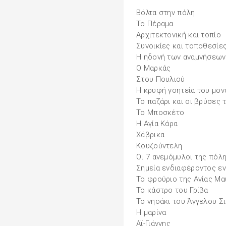
Βόλτα στην πόλη
Το Πέραμα
Αρχιτεκτονική και τοπίο
Συνοικίες και τοποθεσίε
Η ηδονή των αναμνήσεων
Ο Μαρκάς
Στου Πουλιού
Η κρυφή γοητεία του μο
Το παζάρι και οι βρύσες 
Το Μποσκέτο
Η Αγία Κάρα
Χάβρικα
Κουζούντελη
Οι 7 ανεμόμυλοι της πόλ
Σημεία ενδιαφέροντος εν
Το φρούριο της Αγίας Μ
Το κάστρο του Γρίβα
Το νησάκι του Άγγελου Σ
Η μαρίνα
Αϊ-Γιάννης