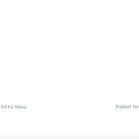
red by
Issuu
Publish fo