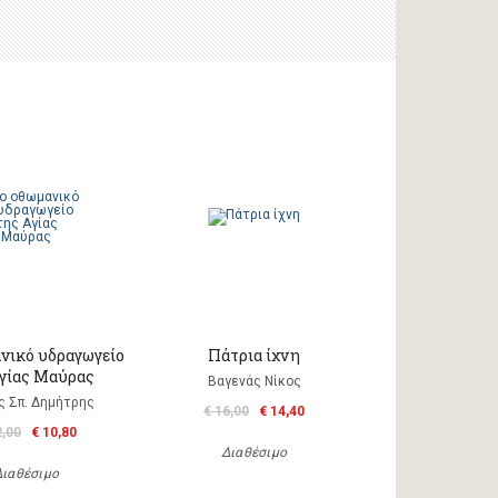
νικό υδραγωγείο
Πάτρια ίχνη
Αγίας Μαύρας
Βαγενάς Νίκος
ς Σπ. Δημήτρης
€ 16,00
€ 14,40
2,00
€ 10,80
Διαθέσιμο
Διαθέσιμο