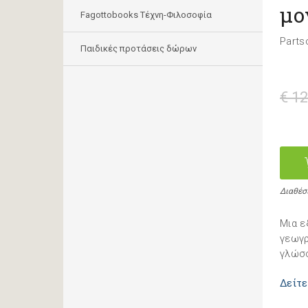
μο
Fagottobooks Τέχνη-Φιλοσοφία
Parts
Παιδικές προτάσεις δώρων
€ 12
Διαθέσ
Μια ε
γεωγρ
γλώσ
Δείτε