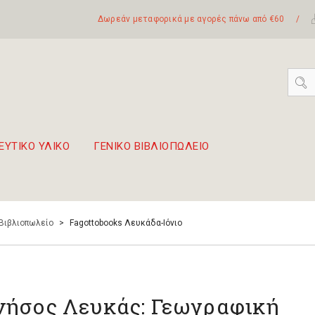
Δωρεάν μεταφορικά με αγορές πάνω από €60
/
ΕΥΤΙΚΟ ΥΛΙΚΟ
ΓΕΝΙΚΟ ΒΙΒΛΙΟΠΩΛΕΙΟ
 σετ Boomwhackers
πόλη της Λευκάδας
 Βιβλιοπωλείο
>
Fagottobooks Λευκάδα-Ιόνιο
νήσος Λευκάς: Γεωγραφική