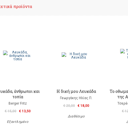
χετικά προϊόντα
υκάδα, άνθρωποι και
Η δική μου Λευκάδα
Το οθωμα
τοπία
της 
Γεωργάκης Ηλίας Π.
Berger Fritz
Τσερέ
€ 20,00
€ 18,00
€ 15,00
€ 13,50
€ 1
Διαθέσιμο
Εξαντλημένο